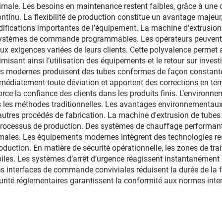
imale. Les besoins en maintenance restent faibles, grâce à une
ntinu. La flexibilité de production constitue un avantage majeu
odifications importantes de l’équipement. La machine d'extrusi
ystèmes de commande programmables. Les opérateurs peuvent a
aux exigences variées de leurs clients. Cette polyvalence permet
imisant ainsi l’utilisation des équipements et le retour sur inve
es modernes produisent des tubes conformes de façon constante 
édiatement toute déviation et apportent des corrections en temp
renforce la confiance des clients dans les produits finis. L’enviro
ans les méthodes traditionnelles. Les avantages environnement
utres procédés de fabrication. La machine d'extrusion de tubes
 processus de production. Des systèmes de chauffage performant
males. Les équipements modernes intègrent des technologies res
production. En matière de sécurité opérationnelle, les zones de t
les. Les systèmes d’arrêt d’urgence réagissent instantanément à
s interfaces de commande conviviales réduisent la durée de la f
urité réglementaires garantissent la conformité aux normes inte