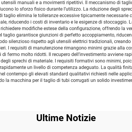
di utensili manuali e a movimenti ripetitivi. Il meccanismo di tagli
cono lo sforzo fisico durante l’utilizzo. La riduzione degli spre
 di taglio elimina le tolleranze eccessive tipicamente necessari
ale, riducendo i costi di inventario e le esigenze di stoccaggio. L
 richiedere modifiche estese della configurazione, offrendo la ve
l taglio garantisce giunzioni di perfetto accoppiamento, riducend
odo silenzioso rispetto agli utensili elettrici tradizionali, crean
ieri. I requisiti di manutenzione rimangono minimi grazie alla co
i fermo molto ridotti. Il recupero dell’investimento avviene rapi
egli sprechi di materiale. I requisiti formativi sono minimi, poich
rapidamente un livello di competenza adeguato. La qualità finit
 nel contempo gli elevati standard qualitativi richiesti nelle app
do la macchina per il taglio di tubi corrugati un solido investim
Ultime Notizie