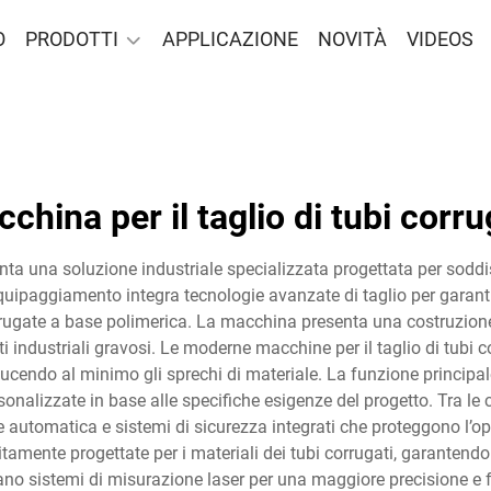
O
PRODOTTI
APPLICAZIONE
NOVITÀ
VIDEOS
china per il taglio di tubi corru
nta una soluzione industriale specializzata progettata per soddis
 equipaggiamento integra tecnologie avanzate di taglio per garantire
corrugate a base polimerica. La macchina presenta una costruzio
industriali gravosi. Le moderne macchine per il taglio di tubi c
ucendo al minimo gli sprechi di materiale. La funzione principale 
onalizzate in base alle specifiche esigenze del progetto. Tra le 
automatica e sistemi di sicurezza integrati che proteggono l’o
sitamente progettate per i materiali dei tubi corrugati, garanten
rano sistemi di misurazione laser per una maggiore precisione e 