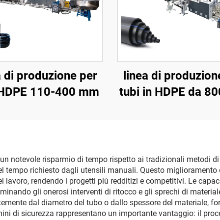
a di produzione per
linea di produzion
 HDPE 110-400 mm
tubi in HDPE da 8
 un notevole risparmio di tempo rispetto ai tradizionali metodi d
el tempo richiesto dagli utensili manuali. Questo miglioramento d
l lavoro, rendendo i progetti più redditizi e competitivi. Le capa
eliminando gli onerosi interventi di ritocco e gli sprechi di mater
mente dal diametro del tubo o dallo spessore del materiale, forn
 termini di sicurezza rappresentano un importante vantaggio: il pr