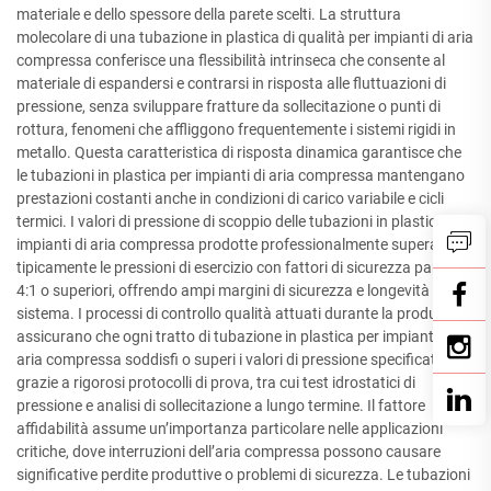
materiale e dello spessore della parete scelti. La struttura
molecolare di una tubazione in plastica di qualità per impianti di aria
compressa conferisce una flessibilità intrinseca che consente al
materiale di espandersi e contrarsi in risposta alle fluttuazioni di
pressione, senza sviluppare fratture da sollecitazione o punti di
rottura, fenomeni che affliggono frequentemente i sistemi rigidi in
metallo. Questa caratteristica di risposta dinamica garantisce che
le tubazioni in plastica per impianti di aria compressa mantengano
prestazioni costanti anche in condizioni di carico variabile e cicli
termici. I valori di pressione di scoppio delle tubazioni in plastica per
impianti di aria compressa prodotte professionalmente superano
tipicamente le pressioni di esercizio con fattori di sicurezza pari a
4:1 o superiori, offrendo ampi margini di sicurezza e longevità del
sistema. I processi di controllo qualità attuati durante la produzione
assicurano che ogni tratto di tubazione in plastica per impianti di
aria compressa soddisfi o superi i valori di pressione specificati,
grazie a rigorosi protocolli di prova, tra cui test idrostatici di
pressione e analisi di sollecitazione a lungo termine. Il fattore
affidabilità assume un’importanza particolare nelle applicazioni
critiche, dove interruzioni dell’aria compressa possono causare
significative perdite produttive o problemi di sicurezza. Le tubazioni