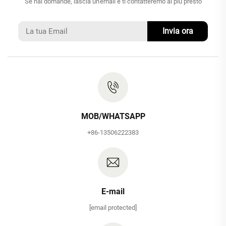
Se hai domande, lascia un'email e ti contatteremo al più presto
Invia ora
MOB/WHATSAPP
+86-13506222383
E-mail
[email protected]