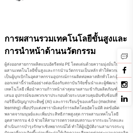
การผสานรวมเทคโนโลยีขั้นสูงและ
การนำหน้าด้านนวัตกรรม
ผู้ส่งออกสายการผลิตแบบอัดรีดท่อ PE โดดเด่นด้วยความมุ่งมั่นในการ
ผสานเทคโนโลยีขั้นสูงและการนำนวัตกรรมเป็นหลัก ทำให้พวกเขา
เป็นผู้บุกเบิกในอุตสาหกรรมอุปกรณ์การผลิตท่อพลาสติกทั่วโลก ผู้ส่ง
ออกเหล่านี้ร่วมมืออย่างต่อเนื่องกับสถาบันวิจัยชั้นนำและผู้พัฒนา
เทคโนโลยี เพื่อนำความก้าวหน้าล่าสุดมาผสานเข้ากับผลิตภัณฑ์ที่นำ
เสนอ อุปกรณ์ของพวกเขาประกอบด้วยระบบควบคุมอันซับซ้อนที่ใช้อัล
กอริธึมปัญญาประดิษฐ์ (AI) และการเรียนรู้ของเครื่อง (machine
learning) เพื่อปรับแต่งพารามิเตอร์การผลิตโดยอัตโนมัติ ลดข้อผิด
พลาดจากมนุษย์และเพิ่มประสิทธิภาพสูงสุด การผสานเทคโนโลยี
อุตสาหกรรม 4.0 ช่วยให้สามารถตรวจสอบสถานะจากระยะไกลและ
ดำเนินการบำรุงรักษาเชิงพยากรณ์ได้ ทำให้ผู้ปฏิบัติงานสามารถระบุ
ปัญหาที่อาจเกิดขึ้นก่อนที่จะก่อให้เกิดความเสียหายต่อกระบวนการผลิต