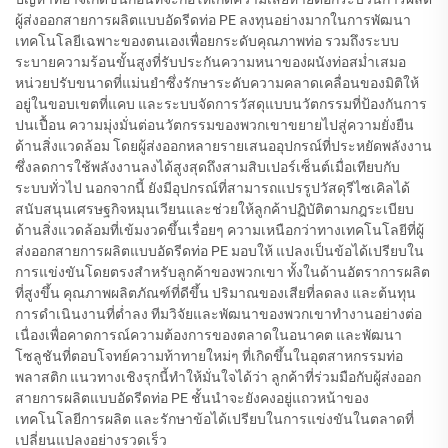
ผู้ส่งออกสายการผลิตแบบอัดรีดท่อ PE ลงทุนอย่างมากในการพัฒนา
เทคโนโลยีเฉพาะของตนเองเพื่อยกระดับคุณภาพท่อ รวมถึงระบบ
ระบายความร้อนขั้นสูงที่รับประกันความหนาของผนังท่อสม่ำเสมอ
หน่วยปรับขนาดที่แม่นยำซึ่งรักษาระดับความคลาดเคลื่อนของมิติให้
อยู่ในขอบเขตที่แคบ และระบบจัดการวัสดุแบบนวัตกรรมที่ป้องกันการ
ปนเปื้อน ความมุ่งมั่นต่อนวัตกรรมของพวกเขาขยายไปสู่ความยั่งยืน
ด้านสิ่งแวดล้อม โดยผู้ส่งออกหลายรายเสนออุปกรณ์ที่ประหยัดพลังงาน
ซึ่งลดการใช้พลังงานลงได้สูงสุดถึงสามสิบเปอร์เซ็นต์เมื่อเทียบกับ
ระบบทั่วไป นอกจากนี้ ยังมีอุปกรณ์ที่สามารถแปรรูปวัสดุรีไซเคิลได้
สนับสนุนเศรษฐกิจหมุนเวียนและช่วยให้ลูกค้าปฏิบัติตามกฎระเบียบ
ด้านสิ่งแวดล้อมที่เข้มงวดขึ้นเรื่อยๆ ความเหนือกว่าทางเทคโนโลยีที่ผู้
ส่งออกสายการผลิตแบบอัดรีดท่อ PE มอบให้ แปลงเป็นข้อได้เปรียบใน
การแข่งขันโดยตรงสำหรับลูกค้าของพวกเขา ทั้งในด้านอัตราการผลิต
ที่สูงขึ้น คุณภาพผลิตภัณฑ์ที่ดีขึ้น ปริมาณของเสียที่ลดลง และต้นทุน
การดำเนินงานที่ต่ำลง ทีมวิจัยและพัฒนาของพวกเขาทำงานอย่างต่อ
เนื่องเพื่อคาดการณ์ความต้องการของตลาดในอนาคต และพัฒนา
โซลูชันที่ตอบโจทย์ความท้าทายใหม่ๆ ที่เกิดขึ้นในอุตสาหกรรมท่อ
พลาสติก แนวทางเชิงรุกนี้ทำให้มั่นใจได้ว่า ลูกค้าที่ร่วมมือกับผู้ส่งออก
สายการผลิตแบบอัดรีดท่อ PE ชั้นนำจะยังคงอยู่แถวหน้าของ
เทคโนโลยีการผลิต และรักษาข้อได้เปรียบในการแข่งขันในตลาดที่
เปลี่ยนแปลงอย่างรวดเร็ว