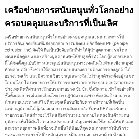
เครือข่ายการสนับสนุนทั่วโลกอย่าง
ครอบคลุมและบริการที่เป็นเลิศ
เครือข่ายการสนับสนุนทั่วโลกอย่างครอบคลุมและคุณภาพการให้
บริการอันยอดเยี่ยมที่ผู้ส่งออกสายการผลิตแบบอัดรีดท่อ PE (pe pipe
extrusion line) จัดให้ ถือเป็นปัจจัยหลักที่ทำให้ผู้นำอุตสาหกรรมโดด
เด่นเหนือคู่แข่ง และสร้างมูลค่าพิเศษให้กับลูกค้าทั่วโลก ผู้ส่งออกเหล่า
นี้ได้จัดตั้งศูนย์บริการและศูนย์สนับสนุนทางเทคนิคในทำเลเชิงกลยุทธ์
ทั่วหลายทวีป ซึ่งช่วยให้สามารถตอบสนองความต้องการของลูกค้าได้
อย่างรวดเร็ว และมีความเชี่ยวชาญเฉพาะถิ่นไม่ว่าลูกค้าจะตั้งอยู่ ณ จุด
ใดบนโลก โครงข่ายการให้บริการของพวกเขาประกอบด้วยวิศวกรและ
ช่างเทคนิคที่ผ่านการฝึกอบรมมาอย่างเข้มข้น ซึ่งมีความเข้าใจอย่างลึก
ซึ้งทั้งต่ออุปกรณ์และเงื่อนไขการปฏิบัติงานเฉพาะท้องถิ่น จึงสามารถ
นำเสนอแนวทางแก้ไขที่ตรงจุดเพื่อรับมือกับความท้าทายที่เกิดขึ้น
เฉพาะภูมิภาคได้ ผู้ส่งออกสายการผลิตแบบอัดรีดท่อ PE ยังคงรักษา
รายการอะไหล่สำรองไว้ในสต๊อกจำนวนมากภายในคลังสินค้าระดับ
ภูมิภาค เพื่อให้มั่นใจว่าส่วนประกอบสำคัญจะพร้อมใช้งานได้ทันที และ
ลดเวลาหยุดการผลิตที่อาจเกิดขึ้นให้น้อยที่สุด คุณภาพการให้บริการ
ของพวกเขาขยายไปถึงหลักสูตรการฝึกอบรมอย่างรอบด้าน ซึ่งผสม