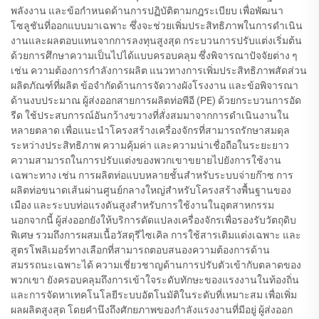
พลังงาน และข้อกำหนดด้านการปฏิบัติตามกฎระเบียบ เพื่อพัฒนา
โซลูชันที่ออกแบบมาเฉพาะ ซึ่งจะช่วยเพิ่มประสิทธิภาพในการดำเนิน
งานและผลตอบแทนจากการลงทุนสูงสุด กระบวนการปรับแต่งเริ่มต้น
ด้วยการศึกษาความเป็นไปได้แบบครอบคลุม ซึ่งพิจารณาปัจจัยต่าง ๆ
เช่น ความต้องการกำลังการผลิต แนวทางการเพิ่มประสิทธิภาพสัดส่วน
ผลิตภัณฑ์ที่ผลิต ข้อจำกัดด้านการจัดวางผังโรงงาน และข้อพิจารณา
ด้านงบประมาณ ผู้ส่งออกสายการผลิตท่อพีอี (PE) ด้วยกระบวนการอัด
รีด ใช้ประสบการณ์อันกว้างขวางที่สั่งสมมาจากการดำเนินงานใน
หลายตลาด เพื่อแนะนำโครงสร้างเครื่องจักรที่สามารถรักษาสมดุล
ระหว่างประสิทธิภาพ ความคุ้มค่า และความน่าเชื่อถือในระยะยาว
ความสามารถในการปรับแต่งของพวกเขาขยายไปยังการใช้งาน
เฉพาะทาง เช่น การผลิตท่อแบบหลายชั้นสำหรับระบบจ่ายก๊าซ การ
ผลิตท่อขนาดเส้นผ่านศูนย์กลางใหญ่สำหรับโครงสร้างพื้นฐานของ
เมือง และระบบท่อแรงดันสูงสำหรับการใช้งานในอุตสาหกรรม
นอกจากนี้ ผู้ส่งออกยังให้บริการดัดแปลงเครื่องจักรเพื่อรองรับวัตถุดิบ
พิเศษ รวมถึงการผสมเนื้อวัสดุรีไซเคิล การใช้สารเติมแต่งเฉพาะ และ
สูตรโพลิเมอร์ทางเลือกที่สามารถตอบสนองความต้องการด้าน
สมรรถนะเฉพาะได้ ความเชี่ยวชาญด้านการปรับตัวเข้ากับตลาดของ
พวกเขา ยังครอบคลุมถึงการเข้าใจระดับทักษะของแรงงานในท้องถิ่น
และการจัดหาเทคโนโลยีระบบอัตโนมัติในระดับที่เหมาะสม เพื่อเพิ่ม
ผลผลิตสูงสุด โดยคำนึงถึงศักยภาพของกำลังแรงงานที่มีอยู่ ผู้ส่งออก