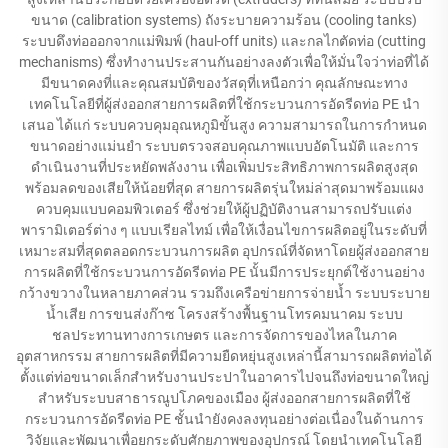
ขนาด (calibration systems) ถังระบายความร้อน (cooling tanks)
ระบบดึงท่อออกจากแม่พิมพ์ (haul-off units) และกลไกตัดท่อ (cutting
mechanisms) ซึ่งทำงานประสานกันอย่างลงตัวเพื่อให้มั่นใจว่าท่อที่ได้
มีขนาดคงที่และคุณสมบัติของวัสดุที่เหนือกว่า คุณลักษณะทาง
เทคโนโลยีที่ผู้ส่งออกสายการผลิตที่ใช้กระบวนการอัดรีดท่อ PE นำ
เสนอ ได้แก่ ระบบควบคุมอุณหภูมิขั้นสูง ความสามารถในการกำหนด
ขนาดอย่างแม่นยำ ระบบตรวจสอบคุณภาพแบบอัตโนมัติ และการ
ดำเนินงานที่ประหยัดพลังงาน เพื่อเพิ่มประสิทธิภาพการผลิตสูงสุด
พร้อมลดของเสียให้น้อยที่สุด สายการผลิตรุ่นใหม่ล่าสุดมาพร้อมแผง
ควบคุมแบบคอมพิวเตอร์ ซึ่งช่วยให้ผู้ปฏิบัติงานสามารถปรับแต่ง
พารามิเตอร์ต่าง ๆ แบบเรียลไทม์ เพื่อให้เงื่อนไขการผลิตอยู่ในระดับที่
เหมาะสมที่สุดตลอดกระบวนการผลิต อุปกรณ์ที่จัดหาโดยผู้ส่งออกสาย
การผลิตที่ใช้กระบวนการอัดรีดท่อ PE นั้นมีการประยุกต์ใช้งานอย่าง
กว้างขวางในหลายภาคส่วน รวมถึงเครือข่ายการจ่ายน้ำ ระบบระบาย
น้ำเสีย การขนส่งก๊าซ โครงสร้างพื้นฐานโทรคมนาคม ระบบ
ชลประทานทางการเกษตร และการจัดการของไหลในภาค
อุตสาหกรรม สายการผลิตที่มีความยืดหยุ่นสูงเหล่านี้สามารถผลิตท่อได้
ตั้งแต่ท่อขนาดเล็กสำหรับงานประปาในอาคารไปจนถึงท่อขนาดใหญ่
สำหรับระบบสาธารณูปโภคของเมือง ผู้ส่งออกสายการผลิตที่ใช้
กระบวนการอัดรีดท่อ PE ชั้นนำยังคงลงทุนอย่างต่อเนื่องในด้านการ
วิจัยและพัฒนาเพื่อยกระดับศักยภาพของอุปกรณ์ โดยนำเทคโนโลยี