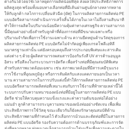
ต่างกันได้โดยใช้เวลาหยุดการผลิตน้อยที่สุด ส่งผลให้ประสิทธิภาพการ
ผลิตสูงสุด พร้อมทั้งมอบทางเลือกท่อที่มีเส้นผ่านศูนย์กลางหลากหลาย
ให้กับลูกค้า กลไกการเปลี่ยนหัวฉีด (die) ในการผลิตสายการผลิตท่อ PE
แบบอัดรีดสามารถดำเนินการเสร็จสิ้นได้ภายในเวลาไม่ถึงสามสิบนาที
ทำให้การผลิตในปริมาณน้อยมีความคุ้มค่าทางเศรษฐกิจ ความสามารถ
นี้มีคุณค่าอย่างยิ่งสำหรับลูกค้าที่ต้องการท่อที่มีขนาดเฉพาะหรือ
ปริมาณจำกัดเพื่อการใช้งานเฉพาะด้าน ความยืดหยุ่นด้านวัสดุของการ
ผลิตสายการผลิตท่อ PE แบบอัดรีดไม่จำกัดอยู่เพียงเกรดโพลีเอทิลี
นมาตรฐานเท่านั้น แต่ยังครอบคลุมถึงสารประกอบพิเศษและสารเติม
แต่งต่าง ๆ ด้วย ผู้ผลิตสามารถผสมสารป้องกันรังสี UV สารต้านอนุมูล
อิสระ หรือสีลงในกระบวนการอัดรีด เพื่อสร้างท่อที่มีคุณสมบัติพิเศษ
สำหรับสภาพแวดล้อมเฉพาะ เช่น สภาพแวดล้อมที่มีสารเคมีรุนแรง
การใช้งานที่อุณหภูมิสูง หรือการสัมผัสกับแสงแดดภายนอกเป็นเวลา
นาน ความสามารถในการปรับแต่งนี้ทำให้การผลิตสายการผลิตท่อ PE
แบบอัดรีดสามารถผลิตท่อที่เหมาะสมกับการใช้งานที่ท้าทายเหล่านี้ได้
ระบบการปรับความหนาของผนังท่อที่มีอยู่ในสายการผลิตท่อ PE แบบ
อัดรีด ช่วยให้ควบคุมความแข็งแรงและค่าความดันของท่อได้อย่าง
แม่นยำ ลูกค้าสามารถระบุความหนาของผนังท่ออย่างชัดเจน เพื่อเพิ่ม
ประสิทธิภาพการใช้วัสดุ ขณะเดียวกันก็ยังคงรักษาคุณสมบัติด้าน
ประสิทธิภาพตามที่กำหนดไว้ ตัวเลือกการม้วนและตัดท่อที่มีในสายการ
ผลิตท่อ PE แบบอัดรีด รองรับความต้องการด้านบรรจุภัณฑ์และการจัด
ส่งที่หลากหลาย ท่อขนาดเล็กสามารถม้วนใส่บนรีลเพื่อความสะดวกใน