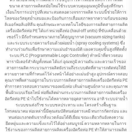
ขนาด สายการผลิตสมัยใหม่ใช้ระบบควบคุมอุณหภูมิขั้นสูงที่รักษา
เงื่อนไขการแปรรูปที่เหมาะสมตลอดวงจรการผลิต ระบบนี้ช่วยให้การ
ไหลของวัสดุสม่ำเสมอและป้องกันการเสื่อมสภาพจากความร้อนของพอ
ลิเมอร์พอลิเอทิลีน คุณลักษณะทางเทคโนโลยีของการผลิตสายการผลิต
เครื่องอัดรีดท่อ PE ได้แก่ หน่วยดึงท่อ (haul-off units) ที่ขับเคลื่อนด้วย
เซอร์โว มีถังกำหนดขนาดภายใต้สุญญากาศ (vacuum sizing tanks)
และระบบระบายความร้อนด้วยฝอยน้ำ (spray cooling systems) ซึ่ง
ทำงานร่วมกันเพื่อรักษาความแม่นยำของมิติ แผงควบคุมขั้นสูงที่ติดตั้ง
ระบบ PLC (Programmable Logic Controller) ทำหน้าที่ตรวจสอบ
พารามิเตอร์สำคัญทั้งหมด ได้แก่ อุณหภูมิ ความดัน และความเร็วของ
สายการผลิต กระบวนการผลิตยังรวมถึงระบบตัดที่สามารถตัดท่อให้มี
ความยาวตามที่กำหนดไว้ล่วงหน้าได้อย่างแม่นยำสูง อุปกรณ์ตรวจสอบ
คุณภาพที่ผสานอยู่ภายในระบบการผลิตสายการผลิตเครื่องอัดรีดท่อ PE
ทำการตรวจสอบความหนาของผนังท่อ เส้นผ่านศูนย์กลาง และคุณภาพ
พื้นผิวแบบเรียลไทม์ ท่อที่ผลิตผ่านกระบวนการผลิตสายการผลิตเครื่อง
อัดรีดท่อ PE นำไปใช้งานได้หลากหลายอุตสาหกรรม อาทิ ระบบจ่ายน้ำ
ระบบขนส่งก๊าซ ระบบชลประทาน และโครงสร้างพื้นฐาน
โทรคมนาคม ท่อเหล่านี้มีคุณสมบัติทนต่อสารเคมี ทนการกัดกร่อน และ
ทนต่อแรงกดดันจากสิ่งแวดล้อมได้ดีเยี่ยม ขณะเดียวกันยังคงความ
ยืดหยุ่นและความแข็งแรงไว้ได้อย่างสมบูรณ์ ความหลากหลายในการ
ใช้งานของการผลิตสายการผลิตเครื่องอัดรีดท่อ PE ทำให้สามารถผลิต