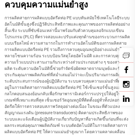
ควบคุมความแม่นยำสูง
การผลิตสายการผลิตแบบอัดรีดท่อ PE แบบทันสมัยใช้เทคโนโลยีระบบ
อัตโนมัติขั้นสูงซึ่งปฏิวัติประสิทธิภาพและคุณภาพของการผลิตท่ออย่าง
สิ้นเชิง ระบบที่ซับซ้อนเหล่านี้มาพร้อมกับตัวควบคุมลอจิกแบบเขียน
โปรแกรม (PLC) ที่ตรวจสอบและปรับแต่งทุกด้านของกระบวนการผลิต
แบบเรียลไทม์ ความสามารถในการทำงานอัตโนมัติของการผลิตสาย
การผลิตแบบอัดรีดท่อ PE รวมถึงการควบคุมอุณหภูมิอย่างแม่นยำใน
หลายโซนความร้อน ระบบป้อนวัสดุโดยอัตโนมัติ และการควบคุม
ความเร็วแบบประสานงานกันระหว่างส่วนประกอบต่าง ๆ ของสายการ
ผลิต ระดับความอัตโนมัตินี้ช่วยกำจัดข้อผิดพลาดจากมนุษย์และรับ
ประกันคุณภาพผลิตภัณฑ์ที่สม่ำเสมอไม่ว่าจะเป็นปริมาณการผลิตหรือ
ระดับประสบการณ์ของผู้ปฏิบัติงาน ระบบควบคุมความแม่นยำที่ผสาน
อยู่ในการผลิตสายการผลิตแบบอัดรีดท่อ PE ใช้เซ็นเซอร์ขั้นสูงและ
กลไกตอบสนองย้อนกลับเพื่อรักษาพารามิเตอร์การแปรรูปให้อยู่ใน
เกณฑ์ที่เหมาะสมที่สุด เซ็นเซอร์วัดอุณหภูมิที่ติดตั้งอยู่ทั่วทั้งปลอกเครื่อง
อัดรีดให้การตรวจสอบสภาพวัสดุอย่างต่อเนื่อง ในขณะที่ตัวแปลง
สัญญาณแรงดัน (pressure transducers) ติดตามประสิทธิภาพของ
ระบบและแจ้งเตือนผู้ปฏิบัติงานเกี่ยวกับปัญหาที่อาจเกิดขึ้นก่อนที่จะส่ง
ผลกระทบต่อคุณภาพผลิตภัณฑ์ ระบบตัดอัตโนมัติในการผลิตสายการ
ผลิตแบบอัดรีดท่อ PE ให้ความแม่นยำสูงมาก โดยความคลาดเคลื่อน