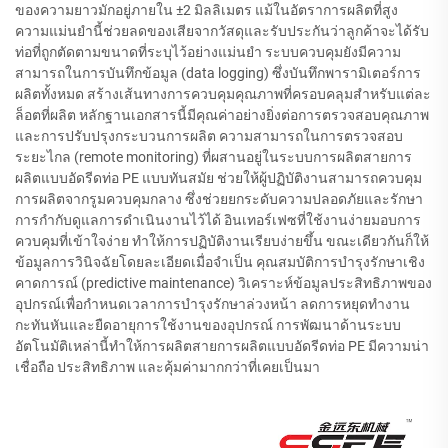
ของความยาวมักอยู่ภายใน ±2 มิลลิเมตร แม้ในอัตราการผลิตที่สูง
ความแม่นยำนี้ช่วยลดของเสียจากวัสดุและรับประกันว่าลูกค้าจะได้รับ
ท่อที่ถูกตัดตามขนาดที่ระบุไว้อย่างแม่นยำ ระบบควบคุมยังมีความ
สามารถในการบันทึกข้อมูล (data logging) ซึ่งบันทึกพารามิเตอร์การ
ผลิตทั้งหมด สร้างเส้นทางการควบคุมคุณภาพที่ครอบคลุมสำหรับแต่ละ
ล็อตที่ผลิต หลักฐานเอกสารนี้มีคุณค่าอย่างยิ่งต่อการตรวจสอบคุณภาพ
และการปรับปรุงกระบวนการผลิต ความสามารถในการตรวจสอบ
ระยะไกล (remote monitoring) ที่ผสานอยู่ในระบบการผลิตสายการ
ผลิตแบบอัดรีดท่อ PE แบบทันสมัย ช่วยให้ผู้ปฏิบัติงานสามารถควบคุม
การผลิตจากรูมควบคุมกลาง ซึ่งช่วยยกระดับความปลอดภัยและรักษา
การกำกับดูแลการดำเนินงานไว้ได้ อินเทอร์เฟซที่ใช้งานง่ายมอบการ
ควบคุมที่เข้าใจง่าย ทำให้การปฏิบัติงานเรียบง่ายขึ้น ขณะเดียวกันก็ให้
ข้อมูลการวินิจฉัยโดยละเอียดเมื่อจำเป็น คุณสมบัติการบำรุงรักษาเชิง
คาดการณ์ (predictive maintenance) วิเคราะห์ข้อมูลประสิทธิภาพของ
อุปกรณ์เพื่อกำหนดเวลาการบำรุงรักษาล่วงหน้า ลดการหยุดทำงาน
กะทันหันและยืดอายุการใช้งานของอุปกรณ์ การพัฒนาด้านระบบ
อัตโนมัติเหล่านี้ทำให้การผลิตสายการผลิตแบบอัดรีดท่อ PE มีความน่า
เชื่อถือ ประสิทธิภาพ และคุ้มค่ามากกว่าที่เคยเป็นมา