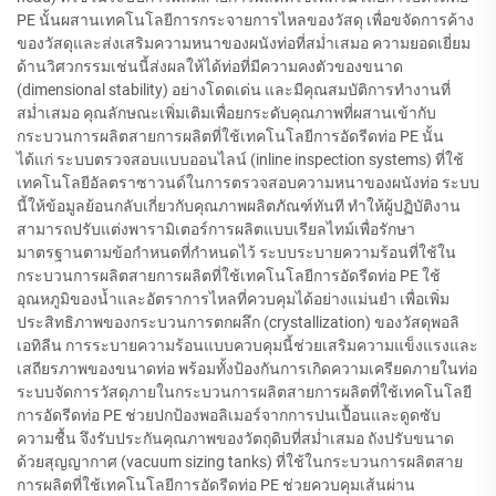
PE นั้นผสานเทคโนโลยีการกระจายการไหลของวัสดุ เพื่อขจัดการค้าง
ของวัสดุและส่งเสริมความหนาของผนังท่อที่สม่ำเสมอ ความยอดเยี่ยม
ด้านวิศวกรรมเช่นนี้ส่งผลให้ได้ท่อที่มีความคงตัวของขนาด
(dimensional stability) อย่างโดดเด่น และมีคุณสมบัติการทำงานที่
สม่ำเสมอ คุณลักษณะเพิ่มเติมเพื่อยกระดับคุณภาพที่ผสานเข้ากับ
กระบวนการผลิตสายการผลิตที่ใช้เทคโนโลยีการอัดรีดท่อ PE นั้น
ได้แก่ ระบบตรวจสอบแบบออนไลน์ (inline inspection systems) ที่ใช้
เทคโนโลยีอัลตราซาวนด์ในการตรวจสอบความหนาของผนังท่อ ระบบ
นี้ให้ข้อมูลย้อนกลับเกี่ยวกับคุณภาพผลิตภัณฑ์ทันที ทำให้ผู้ปฏิบัติงาน
สามารถปรับแต่งพารามิเตอร์การผลิตแบบเรียลไทม์เพื่อรักษา
มาตรฐานตามข้อกำหนดที่กำหนดไว้ ระบบระบายความร้อนที่ใช้ใน
กระบวนการผลิตสายการผลิตที่ใช้เทคโนโลยีการอัดรีดท่อ PE ใช้
อุณหภูมิของน้ำและอัตราการไหลที่ควบคุมได้อย่างแม่นยำ เพื่อเพิ่ม
ประสิทธิภาพของกระบวนการตกผลึก (crystallization) ของวัสดุพอลิ
เอทิลีน การระบายความร้อนแบบควบคุมนี้ช่วยเสริมความแข็งแรงและ
เสถียรภาพของขนาดท่อ พร้อมทั้งป้องกันการเกิดความเครียดภายในท่อ
ระบบจัดการวัสดุภายในกระบวนการผลิตสายการผลิตที่ใช้เทคโนโลยี
การอัดรีดท่อ PE ช่วยปกป้องพอลิเมอร์จากการปนเปื้อนและดูดซับ
ความชื้น จึงรับประกันคุณภาพของวัตถุดิบที่สม่ำเสมอ ถังปรับขนาด
ด้วยสุญญากาศ (vacuum sizing tanks) ที่ใช้ในกระบวนการผลิตสาย
การผลิตที่ใช้เทคโนโลยีการอัดรีดท่อ PE ช่วยควบคุมเส้นผ่าน