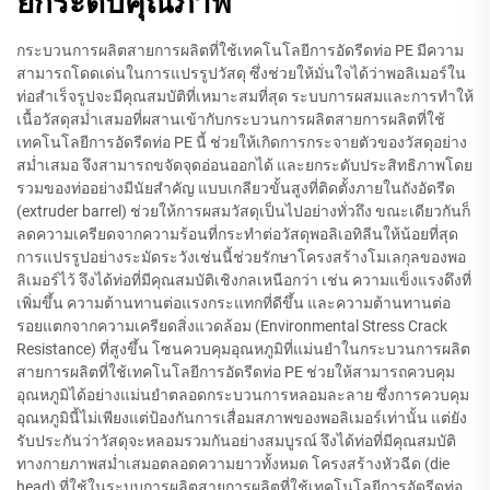
ยกระดับคุณภาพ
กระบวนการผลิตสายการผลิตที่ใช้เทคโนโลยีการอัดรีดท่อ PE มีความ
สามารถโดดเด่นในการแปรรูปวัสดุ ซึ่งช่วยให้มั่นใจได้ว่าพอลิเมอร์ใน
ท่อสำเร็จรูปจะมีคุณสมบัติที่เหมาะสมที่สุด ระบบการผสมและการทำให้
เนื้อวัสดุสม่ำเสมอที่ผสานเข้ากับกระบวนการผลิตสายการผลิตที่ใช้
เทคโนโลยีการอัดรีดท่อ PE นี้ ช่วยให้เกิดการกระจายตัวของวัสดุอย่าง
สม่ำเสมอ จึงสามารถขจัดจุดอ่อนออกได้ และยกระดับประสิทธิภาพโดย
รวมของท่ออย่างมีนัยสำคัญ แบบเกลียวขั้นสูงที่ติดตั้งภายในถังอัดรีด
(extruder barrel) ช่วยให้การผสมวัสดุเป็นไปอย่างทั่วถึง ขณะเดียวกันก็
ลดความเครียดจากความร้อนที่กระทำต่อวัสดุพอลิเอทิลีนให้น้อยที่สุด
การแปรรูปอย่างระมัดระวังเช่นนี้ช่วยรักษาโครงสร้างโมเลกุลของพอ
ลิเมอร์ไว้ จึงได้ท่อที่มีคุณสมบัติเชิงกลเหนือกว่า เช่น ความแข็งแรงดึงที่
เพิ่มขึ้น ความต้านทานต่อแรงกระแทกที่ดีขึ้น และความต้านทานต่อ
รอยแตกจากความเครียดสิ่งแวดล้อม (Environmental Stress Crack
Resistance) ที่สูงขึ้น โซนควบคุมอุณหภูมิที่แม่นยำในกระบวนการผลิต
สายการผลิตที่ใช้เทคโนโลยีการอัดรีดท่อ PE ช่วยให้สามารถควบคุม
อุณหภูมิได้อย่างแม่นยำตลอดกระบวนการหลอมละลาย ซึ่งการควบคุม
อุณหภูมินี้ไม่เพียงแต่ป้องกันการเสื่อมสภาพของพอลิเมอร์เท่านั้น แต่ยัง
รับประกันว่าวัสดุจะหลอมรวมกันอย่างสมบูรณ์ จึงได้ท่อที่มีคุณสมบัติ
ทางกายภาพสม่ำเสมอตลอดความยาวทั้งหมด โครงสร้างหัวฉีด (die
head) ที่ใช้ในระบบการผลิตสายการผลิตที่ใช้เทคโนโลยีการอัดรีดท่อ