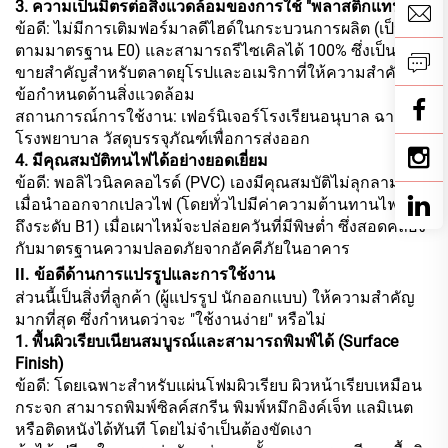
3. ความเป็นมิตรต่อสิ่งแวดล้อมของการใช้ "พลาสติกแทนไม้"
ข้อดี: ไม่มีการเติมฟอร์มาลดีไฮด์ในกระบวนการผลิต (เป็นไป
ตามมาตรฐาน E0) และสามารถรีไซเคิลได้ 100% ซึ่งเป็นจุด
ขายสำคัญสำหรับตลาดยุโรปและอเมริกาที่ให้ความสำคัญกับ
ข้อกำหนดด้านสิ่งแวดล้อม
สถานการณ์การใช้งาน: เฟอร์นิเจอร์โรงเรียนอนุบาล ฉากกั้น
โรงพยาบาล วัสดุบรรจุภัณฑ์เพื่อการส่งออก
4. มีคุณสมบัติทนไฟได้อย่างยอดเยี่ยม
ข้อดี: พอลิไวนิลคลอไรด์ (PVC) เองมีคุณสมบัติไม่ลุกลามไฟ
เมื่อนำออกจากเปลวไฟ (โดยทั่วไปมีค่าความต้านทานไฟได้
ถึงระดับ B1) เมื่อเผาไหม้จะปล่อยควันที่มีพิษต่ำ ซึ่งสอดคล้อง
กับมาตรฐานความปลอดภัยจากอัคคีภัยในอาคาร
II. ข้อดีด้านการแปรรูปและการใช้งาน
ส่วนนี้เป็นสิ่งที่ลูกค้า (ผู้แปรรูป นักออกแบบ) ให้ความสำคัญ
มากที่สุด ซึ่งกำหนดว่าจะ "ใช้งานง่าย" หรือไม่
1. พื้นผิวเรียบเนียนสมบูรณ์และสามารถพิมพ์ได้ (Surface
Finish)
ข้อดี: โดยเฉพาะสำหรับแผ่นโฟมผิวเรียบ ผิวหน้าเรียบเหมือน
กระจก สามารถพิมพ์ซิลค์สกรีน พิมพ์หมึกอิงค์เจ็ท แลมิเนต
หรือติดหนังได้ทันที โดยไม่จำเป็นต้องขัดเงา