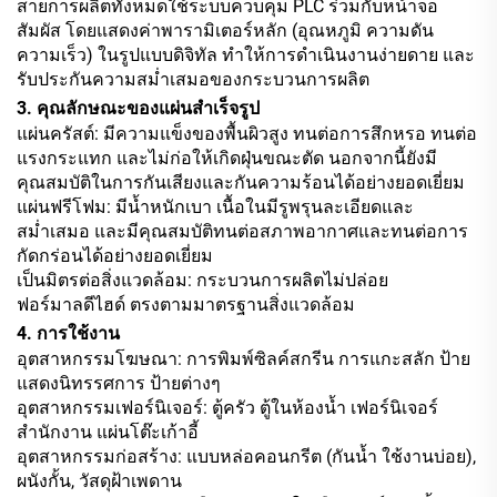
สายการผลิตทั้งหมดใช้ระบบควบคุม PLC ร่วมกับหน้าจอ
สัมผัส โดยแสดงค่าพารามิเตอร์หลัก (อุณหภูมิ ความดัน
ความเร็ว) ในรูปแบบดิจิทัล ทำให้การดำเนินงานง่ายดาย และ
รับประกันความสม่ำเสมอของกระบวนการผลิต
3. คุณลักษณะของแผ่นสำเร็จรูป
แผ่นครัสต์: มีความแข็งของพื้นผิวสูง ทนต่อการสึกหรอ ทนต่อ
แรงกระแทก และไม่ก่อให้เกิดฝุ่นขณะตัด นอกจากนี้ยังมี
คุณสมบัติในการกันเสียงและกันความร้อนได้อย่างยอดเยี่ยม
แผ่นฟรีโฟม: มีน้ำหนักเบา เนื้อในมีรูพรุนละเอียดและ
สม่ำเสมอ และมีคุณสมบัติทนต่อสภาพอากาศและทนต่อการ
กัดกร่อนได้อย่างยอดเยี่ยม
เป็นมิตรต่อสิ่งแวดล้อม: กระบวนการผลิตไม่ปล่อย
ฟอร์มาลดีไฮด์ ตรงตามมาตรฐานสิ่งแวดล้อม
4. การใช้งาน
อุตสาหกรรมโฆษณา: การพิมพ์ซิลค์สกรีน การแกะสลัก ป้าย
แสดงนิทรรศการ ป้ายต่างๆ
อุตสาหกรรมเฟอร์นิเจอร์: ตู้ครัว ตู้ในห้องน้ำ เฟอร์นิเจอร์
สำนักงาน แผ่นโต๊ะเก้าอี้
อุตสาหกรรมก่อสร้าง: แบบหล่อคอนกรีต (กันน้ำ ใช้งานบ่อย),
ผนังกั้น, วัสดุฝ้าเพดาน