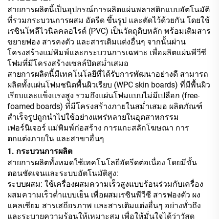
สายการผลิตนี้เป็นอุปกรณ์การผลิตแผ่นพลาสติกแบบอัตโนมัติ
ที่รวมกระบวนการผสม อัดรีด ขึ้นรูป และตัดไว้ด้วยกัน โดยใช้
เรซินโพลีไวนิลคลอไรด์ (PVC) เป็นวัตถุดิบหลัก พร้อมเติมสาร
ขยายฟอง สารคงตัว และสารเติมแต่งอื่นๆ จากนั้นผ่าน
โครงสร้างแม่พิมพ์และกระบวนการเฉพาะ เพื่อผลิตแผ่นพีวีซี
โฟมที่มีโครงสร้างเซลล์ปิดสม่ำเสมอ
สายการผลิตนี้มีเทคโนโลยีที่ได้รับการพัฒนาอย่างดี สามารถ
ผลิตทั้งแผ่นโฟมชนิดพื้นผิวเรียบ (WPC skin boards) ที่มีพื้นผิว
เรียบและแข็งแรงสูง รวมถึงแผ่นโฟมแบบไม่มีเปลือก (free-
foamed boards) ที่มีโครงสร้างภายในสม่ำเสมอ ผลิตภัณฑ์
สำเร็จรูปถูกนำไปใช้อย่างแพร่หลายในอุตสาหกรรม
เฟอร์นิเจอร์ แม่พิมพ์ก่อสร้าง การแกะสลักโฆษณา การ
ตกแต่งภายใน และสาขาอื่นๆ
1. กระบวนการผลิต
สายการผลิตทั้งหมดใช้เทคโนโลยีอัดรีดต่อเนื่อง โดยมีขั้น
ตอนชัดเจนและระบบอัตโนมัติสูง:
ระบบผสม: ใช้เครื่องผสมความเร็วสูงแบบร้อนร่วมกับเครื่อง
ผสมความเร็วต่ำแบบเย็น เพื่อผสมเรซินพีวีซี สารฟองตัว ผง
แคลเซียม สารเสถียรภาพ และสารเติมแต่งอื่นๆ อย่างทั่วถึง
และระบายความร้อนให้เหมาะสม เพื่อให้มั่นใจได้ว่าวัสดุ