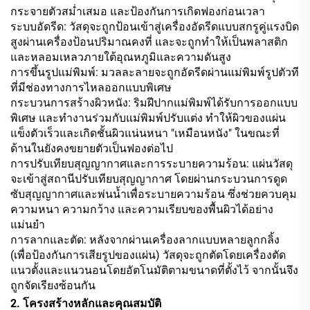
กระจายตัวสม่ำเสมอ และป้องกันการเกิดฟองก่อนเวลา
ระบบอัดรีด: วัสดุจะถูกป้อนเข้าสู่เครื่องอัดรีดแบบสกรูคู่แรงบิด
สูงผ่านเครื่องป้อนปริมาณคงที่ และจะถูกทำให้เป็นพลาสติก
และหลอมเหลวภายใต้อุณหภูมิและความดันสูง
การขึ้นรูปแม่พิมพ์: มวลละลายจะถูกอัดรีดผ่านแม่พิมพ์รูปตัวที
ที่มีช่องทางการไหลออกแบบพิเศษ
กระบวนการสร้างผิวหนัง: ริมฝีปากแม่พิมพ์ได้รับการออกแบบ
พิเศษ และทำงานร่วมกับแม่พิมพ์ปรับแต่ง ทำให้ผิวของแผ่น
แข็งตัวเร็วและเกิดชั้นผิวแน่นหนา "เหมือนหนัง" ในขณะที่
ด้านในยังคงขยายตัวเป็นฟองต่อไป
การปรับเทียบสุญญากาศและการระบายความร้อน: แผ่นวัสดุ
จะเข้าสู่สถานีปรับเทียบสุญญากาศ โดยผ่านกระบวนการดูด
ซับสุญญากาศและพ่นน้ำเพื่อระบายความร้อน ซึ่งช่วยควบคุม
ความหนา ความกว้าง และความเรียบของพื้นผิวได้อย่าง
แม่นยำ
การลากและตัด: หลังจากผ่านเครื่องลากแบบหลายลูกกลิ้ง
(เพื่อป้องกันการเสียรูปของแผ่น) วัสดุจะถูกตัดโดยเครื่องตัด
แนวตั้งและแนวนอนโดยอัตโนมัติตามขนาดที่ตั้งไว้ จากนั้นจึง
ถูกจัดเรียงซ้อนกัน
2. โครงสร้างหลักและคุณสมบัติ