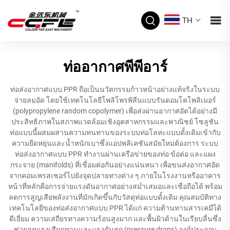
TH
ท่ออากาศพีพีอาร์
ท่อส่งอากาศแบบ PPR ถือเป็นนวัตกรรมก้าวหน้าอย่างแท้จริงในระบบ
จ่ายลมอัด โดยใช้เทคโนโลยีโพลิโพรพิลีนแบบรันดอมโคโพลิเมอร์
(polypropylene random copolymer) เพื่อส่งผ่านอากาศอัดได้อย่างมี
ประสิทธิภาพในสภาพแวดล้อมเชิงอุตสาหกรรมและพาณิชย์ โซลูชัน
ท่อแบบนี้ผสมผสานความทนทานของระบบท่อโลหะแบบดั้งเดิมเข้ากับ
ความยืดหยุ่นและน้ำหนักเบาซึ่งแอปพลิเคชันสมัยใหม่ต้องการ ระบบ
ท่อส่งอากาศแบบ PPR ทำงานผ่านเครือข่ายของท่อ ข้อต่อ และแผง
กระจาย (manifolds) ที่เชื่อมต่อกันอย่างแน่นหนา เพื่อขนส่งอากาศอัด
จากคอมเพรสเซอร์ไปยังจุดปลายทางต่าง ๆ ภายในโรงงานหรืออาคาร
หน้าที่หลักคือการจ่ายแรงดันอากาศอย่างสม่ำเสมอและเชื่อถือได้ พร้อม
ลดการสูญเสียพลังงานที่มักเกิดขึ้นกับวัสดุท่อแบบดั้งเดิม คุณสมบัติทาง
เทคโนโลยีของท่อส่งอากาศแบบ PPR ได้แก่ ความต้านทานสารเคมีได้
ดีเยี่ยม ความเสถียรทางความร้อนสูงมาก และพื้นผิวด้านในเรียบลื่นซึ่ง
ช่วยลดแรงเสียดทานและแรงดันตก (pressure drops) องค์ประกอบ