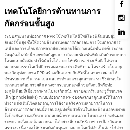
เทคโนโลยีการต้านทานการ
กัดกร่อนขั้นสูง
ระบบสายพานท่ออากาศ PPR ใช้เทคโนโลยีโพลิโพรพิลีนแบบสุ่มโคพอ
ลิเมอร์ขั้นสูง ซึ่งให้ความต้านทานต่อการกัดกร่อน การโจมตีจากสาร
เคมี และการเสื่อมสภาพจากสิ่งแวดล้อมได้อย่างเหนือชั้น องค์ประกอบ
วัสดุอันล้ำสมัยนี้ช่วยขจัดปัญหาการเกิดออกซิเดชันที่มักเกิดกับระบบท่อ
โลหะแบบดั้งเดิม ทำให้มั่นใจได้ว่าจะให้บริการอย่างเชื่อถือได้นาน
หลายทศวรรษโดยไม่มีการลดลงของประสิทธิภาพ โครงสร้างโมเลกุล
ของวัสดุท่ออากาศ PPR สร้างเป็นเกราะกันซึมที่ไม่สามารถผ่านได้
สำหรับความชื้น กรด เบส และตัวทำละลายอุตสาหกรรม ซึ่งมักพบใน
สภาพแวดล้อมการผลิต ต่างจากระบบท่อเหล็กชุบสังกะสีหรือท่อ
อะลูมิเนียมที่เมื่อเวลาผ่านไปจะเกิดสนิม คราบตะกรัน และรูรั่วขนาด
เล็ก (pinhole leaks) ระบบท่ออากาศ PPR ยังคงรักษาคุณสมบัติในการ
ทำงานดั้งเดิมไว้ตลอดอายุการใช้งานจริง ความสามารถในการ
ต้านทานการกัดกร่อนนี้ครอบคลุมทั้งพื้นผิวด้านในและด้านนอกของท่อ
จึงป้องกันความเสียหายจากหยดน้ำควบแน่นภายในท่อและป้องกันผลก
ระทบจากสิ่งแวดล้อมภายนอกได้อย่างมีประสิทธิภาพ การป้องกันแบบ
ครบวงจรนี้ส่งผลให้ประหยัดต้นทุนอย่างมาก โดยไม่จำเป็นต้องใช้สาร