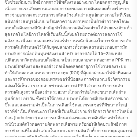
ซึ่งช่วยเพิ่มประสิทธิภาพการใช้พลังงานอย่างมาก โดยลดการสูญเสีย
เนื่องจากแรงเสียดทานและลดการตกของความดันตลอดทั้งเครือข่าย
การจ่ายอากาศ กระบวนการผลิตสร้างเส้นผ่านศูนย์กลางภายในที่เรียบ
สนิทอย่างสมบูรณ์แบบ พร้อมค่าความหยาบของพื้นผิวต่ำกว่าท่อโลหะ
แบบดั้งเดิมอย่างมีนัยสำคัญ ทำให้อากาศอัดไหลผ่านได้ด้วยแรงต้านต่ำ
สุด เทคโนโลยีการไหลที่เรียบลื่นนี้ส่งผลโดยตรงต่อการลดการใช้
พลังงาน เนื่องจากคอมเพรสเซอร์ทำงานหนักน้อยลงในการรักษาระดับ
ความดันที่กำหนดไว้ให้กับจุดปลายทางทั้งหมด สถานประกอบการมัก
ประสบการณ์ลดต้นทุนพลังงานสำหรับอากาศอัดได้ 15–25% หลัง
เปลี่ยนจากวัสดุท่อแบบดั้งเดิมมาเป็นระบบสายพานท่ออากาศ PPR การ
ประหยัดพลังงานสะสมอย่างต่อเนื่องตลอดอายุการใช้งานของระบบ
ทำให้เกิดผลตอบแทนจากการลงทุน (ROI) ที่คุ้มค่าผ่านค่าไฟฟ้าที่ลดลง
และการสึกหรอของคอมเพรสเซอร์ที่น้อยลง การคำนวณเชิงวิศวกรรม
แสดงให้เห็นว่า ระบบสายพานท่ออากาศ PPR สามารถรักษาระดับ
ความดันสูงกว่าเมื่อส่งผ่านระยะทางไกลกว่าท่อโลหะขนาดเส้นผ่าน
ศูนย์กลางเท่ากัน ซึ่งช่วยให้ออกแบบระบบได้อย่างมีประสิทธิภาพมาก
ขึ้น และลดความจำเป็นในการเลือกใช้คอมเพรสเซอร์ที่มีขนาดใหญ่
กว่าที่จำเป็น ลักษณะการไหลที่เรียบลื่นยังช่วยกำจัดการเกิดการไหลปั่น
ป่วน (turbulence) และการเปลี่ยนแปลงของความดันที่อาจทำให้อุปก
รณ์นิวแมติกไวต่อความผิดพลาดเสียหาย หรือก่อให้เกิดประสิทธิภาพ
การทำงานที่ไม่สม่ำเสมอในกระบวนการผลิต อีกทั้งการควบคุมคุณภาพ
ระหว่างการผลิตยังรับประกันขนาดภายในที่สม่ำเสมอตลอดความยาว