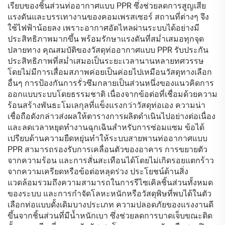
เรียบของชิ้นส่วนท่ออากาศแบบ PPR ซึ่งช่วยลดการสูญเสีย
แรงดันและบรรเทางานของคอมเพรสเซอร์ สถานที่ต่างๆ จึง
ใช้ไฟฟ้าน้อยลง เพราะอากาศอัดไหลผ่านระบบได้อย่างมี
ประสิทธิภาพมากขึ้น พร้อมรักษาแรงดันที่สม่ำเสมอทุกจุด
ปลายทาง คุณสมบัติของวัสดุท่ออากาศแบบ PPR รับประกัน
ประสิทธิภาพที่สม่ำเสมอเป็นระยะเวลานานหลายทศวรรษ
โดยไม่มีการเสื่อมสภาพค่อยเป็นค่อยไปเหมือนวัสดุทางเลือก
อื่นๆ การป้องกันการรั่วซึมกลายเป็นส่วนหนึ่งของแนวคิดการ
ออกแบบระบบโดยธรรมชาติ เนื่องจากข้อต่อที่เชื่อมด้วยความ
ร้อนสร้างพันธะโมเลกุลที่แข็งแรงกว่าวัสดุท่อเอง ความน่า
เชื่อถือดังกล่าวส่งผลให้ตารางการผลิตดำเนินไปอย่างต่อเนื่อง
และลดเวลาหยุดทำงานฉุกเฉินสำหรับการซ่อมแซม ข้อได้
เปรียบด้านความยืดหยุ่นทำให้ระบบสายพานท่ออากาศแบบ
PPR สามารถรองรับการเคลื่อนตัวของอาคาร การขยายตัว
จากความร้อน และการสั่นสะเทือนได้โดยไม่เกิดรอยแตกร้าว
จากความเครียดหรือข้อต่อหลุดร่วง ประโยชน์ด้านสิ่ง
แวดล้อมรวมถึงความสามารถในการรีไซเคิลชิ้นส่วนทั้งหมด
ของระบบ และการกำจัดโลหะหนักหรือวัสดุพิษที่พบได้ในตัว
เลือกท่อแบบดั้งเดิมบางประเภท ความปลอดภัยของแรงงานดี
ขึ้นจากชิ้นส่วนที่มีน้ำหนักเบา ซึ่งช่วยลดการบาดเจ็บขณะติด