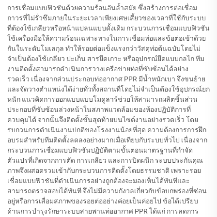
การเชื่อมแบบฟิวชันด้วยความร้อนอันล้ำสมัย ซึ่งสร้างการต่อเชื่อม
ถาวรที่ไม่รั่วซึมภายในระยะเวลาเพียงเศษเสี้ยวของเวลาที่ใช้กับระบบ
ที่ต้องใช้เกลียวหรือหน้าแปลนแบบดั้งเดิม กระบวนการเชื่อมแบบฟิวชัน
ใช้เครื่องมือให้ความร้อนเฉพาะทางในการเชื่อมท่อและข้อต่อเข้าด้วย
กันในระดับโมเลกุล ทำให้รอยต่อแข็งแรงกว่าวัสดุท่อต้นฉบับโดยไม่
จำเป็นต้องใช้เกลียว ปะเก็น สารยึดเกาะ หรืออุปกรณ์ยึดแบบกลไก ทีม
งานติดตั้งสามารถดำเนินการวางเครือข่ายท่อที่ซับซ้อนได้อย่าง
รวดเร็ว เนื่องจากส่วนประกอบท่ออากาศ PPR มีน้ำหนักเบา จึงขนย้าย
และจัดวางตำแหน่งได้ง่ายทั่วทั้งสถานที่โดยไม่จำเป็นต้องใช้อุปกรณ์ยก
หนัก แนวคิดการออกแบบแบบโมดูลาร์ช่วยให้สามารถผลิตชิ้นส่วน
ประกอบที่ซับซ้อนล่วงหน้าในสภาพแวดล้อมของห้องปฏิบัติการที่
ควบคุมได้ จากนั้นจึงติดตั้งขั้นสุดท้ายบนไซต์งานอย่างรวดเร็ว โดย
รบกวนการดำเนินงานปกติของโรงงานน้อยที่สุด ความต้องการการฝึก
อบรมสำหรับทีมติดตั้งลดลงอย่างมากเมื่อเทียบกับระบบทั่วไป เนื่องจาก
กระบวนการเชื่อมแบบฟิวชันปฏิบัติตามขั้นตอนมาตรฐานที่กำจัด
ตัวแปรที่เกิดจากการตัด การเกลียว และการปิดผนึก ระบบประกันคุณ
ภาพจึงผสอดรวมเข้ากับกระบวนการติดตั้งโดยธรรมชาติ เพราะรอย
เชื่อมแบบฟิวชันที่ดำเนินการอย่างถูกต้องจะมองเห็นได้ทันทีและ
สามารถตรวจสอบได้ทันที จึงไม่มีความกังวลเกี่ยวกับข้อบกพร่องที่ซ่อน
อยู่หรือการเสื่อมสภาพของรอยต่ออย่างค่อยเป็นค่อยไป ข้อได้เปรียบ
ด้านการบำรุงรักษาระบบสายพานท่ออากาศ PPR ได้แก่ การลดการ