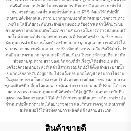
อัดรีดมีบทบาทสำคัญในการผสมสารเติมแต่ง สี และสารคงตัวให้
กระจายตัวอย่างสม่ำเสมอทั่วทั้งส่วนผสมพีวีซี ส่งผลให้ได้ท่อที่มี
คุณสมบัติเชิงกลและความปรากฏภายนอกที่สม่ำเสมอ นวัตกรรมทาง
เทคโนโลยีได้ยกระดับประสิทธิภาพของเครื่องจักรเหล่านี้ด้วยระบบ
ควบคุมความหนาแบบอัตโนมัติ ความสามารถในการตรวจสอบแบบเรี
ยลไทม์ และองค์ประกอบทำความร้อนที่ประหยัดพลังงาน ซึ่งช่วยลด
ต้นทุนการดำเนินงานโดยยังคงรักษามาตรฐานคุณภาพการผลิตไว้ได้
ระบบระบายความร้อนและการปรับเทียบทำงานร่วมกันเพื่อให้มั่นใจว่า
ท่อมีขนาดตามมาตรฐานและผิวเรียบเนียน ในขณะที่ระบบดึงและตัด
ช่วยควบคุมความยาวของผลิตภัณฑ์สำเร็จรูปได้อย่างแม่นยำ
เครื่องจักรอเนกประสงค์เหล่านี้สามารถผลิตท่อได้ตั้งแต่ท่อระบายน้ำ
ขนาดเล็กสำหรับที่อยู่อาศัย ไปจนถึงท่อขนาดใหญ่สำหรับการใช้งาน
ในอุตสาหกรรม โดยสามารถปรับตัวตามความต้องการของตลาดผ่าน
ชุดแม่พิมพ์ที่เปลี่ยนได้และพารามิเตอร์การประมวลผลที่ปรับค่าได้ การ
ผสานรวมระบบควบคุมแบบดิจิทัลช่วยให้ผู้ปฏิบัติงานสามารถบันทึก
สูตรการผลิตหลายแบบไว้ได้ ทำให้สามารถเปลี่ยนการผลิตระหว่างข้อ
กำหนดท่อที่แตกต่างกันได้อย่างรวดเร็ว และรักษามาตรฐานคุณภาพที่
สม่ำเสมอไว้ได้ทั่วทั้งสายการผลิตสินค้าหลายประเภท
สินค้าขายดี