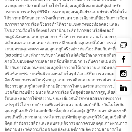
ควบคุมอย่างอิสระเพื่อสร้างโปรไฟล์อุณหภูมิที่เหมาะสมที่สุดสำหรับ
กระบวนการแปรรูปพีวีซี การควบคุมอุณหภูมิอย่างแม่นยำช่วยให้มั่นใจ
ได้ว่าวัสดุมีลักษณะการไหลที่เหมาะสม ขณะเดียวกันก็ป้องกันการเสื่อม
สภาพจากความร้อนซึ่งอาจทำให้ความแข็งแรงของท่อลดลง แต่ละ
โซนความร้อนใช้ฮีตเตอร์เซรามิกประสิทธิภาพสูง หรือฮีตเตอร์
อะลูมิเนียมหล่อแบบบูรณาการ ซึ่งให้การกระจายความร้อนอย่าง
สม่ำเสมอและตอบสนองต่อการเปลี่ยนแปลงอุณหภูมิได้อย่างรวดเร็ว
ระบบควบคุมจะตรวจสอบอุณหภูมิจริงอย่างต่อเนื่องเทียบกับค่าที่ตั้งไว้
(setpoint) และทำการปรับค่าโดยอัตโนมัติเพื่อรักษาความเสถียร
ภายในขอบเขตความคลาดเคลื่อนที่แคบมาก ระดับความแม่นยำนี้ช่วย
ป้องกันการผันผวนของอุณหภูมิซึ่งอาจก่อให้เกิดความแปรผันของขนาด
หรือข้อบกพร่องบนพื้นผิวของท่อสำเร็จรูป อัลกอริธึมการควบคุม
อัจฉริยะสามารถเรียนรู้จากรูปแบบการผลิตและคาดการณ์ความ
ต้องการอุณหภูมิล่วงหน้าตามอัตราการไหลของวัสดุและสภาวะ
แวดล้อมรอบข้าง ฉนวนกันความร้อนขั้นสูงช่วยลดการสูญเสียความ
ร้อนและลดการใช้พลังงาน ขณะเดียวกันก็รักษาเสถียรภาพของการ
แปรรูปไว้ได้ ระบบยังรวมฟีเจอร์ด้านความปลอดภัยที่ป้องกันไม่ให้เกิด
อุณหภูมิสูงเกินไป และปกป้องทั้งอุปกรณ์และผู้ปฏิบัติงานจากอันตรายที่
อาจเกิดขึ้น ความสามารถในการบันทึกข้อมูลอุณหภูมิให้ข้อมูลเชิงลึกที่
มีคุณค่าต่อการผลิต และสนับสนุนกิจกรรมการควบคุมคุณภาพผ่านการ
ติดตามประวัติความร้อนของแต่ละแบตช์การผลิต ความสามารถใน