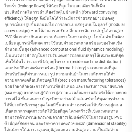
ไหลรั่ว (leakage flows) ให้น้อยที่สุด ในขณะเดียวกันก็เพิ่ม
ประสิทธิภาพในการลำเลียงวัสดุไปข้างหน้า (forward conveying
efficiency) ให้สูงสุด จึงมั่นใจได้ว่าจะมีการจ่ายวัสดุอย่างมั่นคงสู่
อุปกรณ์แปรรูปขั้นตอนต่อไป การออกแบบสกรูแบบโมดูลาร์ (modular
screw design) ช่วยให้สามารถปรับเปลี่ยนการจัดวางสกรูได้ตามสูตร
PVC ที่แตกต่างกันและความต้องการในการแปรรูป โดยไม่จำเป็นต้อง
เปลี่ยนอุปกรณ์ทั้งหมด การใช้แบบจำลองพลศาสตร์ของของไหลเชิง
คำนวณขั้นสูง (advanced computational fluid dynamics modeling)
เป็นแนวทางสำคัญในการปรับแต่งการออกแบบสกรูให้เหมาะสมที่สุด
เพื่อให้มั่นใจว่าเวลาที่วัสดุอยู่ในระบบ (residence time distribution)
และประวัติศาสตร์ความร้อน (thermal history) จะเหมาะสมที่สุด
สำหรับวัสดุที่ผ่านการแปรรูป ความแม่นยำในการผลิตภายใต้ค่า
ความคลาดเคลื่อนที่ควบคุมได้ (precision manufacturing tolerances)
ช่วยรักษาลักษณะการทำงานที่สม่ำเสมอ และรองรับการขยายขนาด
(scale-up) จากห้องปฏิบัติการสู่สภาพแวดล้อมการผลิตจริงได้อย่างคาด
การณ์ได้ ขั้นตอนการบำรุงรักษาอย่างสม่ำเสมอช่วยให้ชุดสกรูทำงาน
ได้ที่ประสิทธิภาพสูงสุด โดยมีชิ้นส่วนสำรองพร้อมให้บริการอยู่เสมอ
เพื่อลดเวลาหยุดการผลิตให้น้อยที่สุด โครงสร้างที่แข็งแรงทนทาน
สามารถต้านทานผลกระทบจากสารเติมแต่งที่ใช้ในการแปรรูป PVC
ซึ่งมีฤทธิ์กัดกร่อน และรักษาความคงตัวของมิติ (dimensional stability)
ได้แม้ภายใต้สภาวะอุณหภูมิสูงและความดันสูง ความเป็นเลิศด้าน