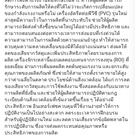
ลดการพึ่งพาแรงงานที่มีทักษะเฉพาะ ทำให้ผู้ผลิตสามารถ
รักษาระดับการผลิตให้คงที่ได้ไม่ว่าจะเกิดการเปลี่ยนแปลง
ของกำลังแรงงานหรือไม่ เครื่องอัดรีดท่อพีวีซี (PVC) รุ่นใหม่
ล่าสุดมีความเร็วในการผลิตที่น่าประทับใจ ช่วยให้ผู้ผลิต
สามารถจัดส่งคำสั่งซื้อขนาดใหญ่ได้อย่างมีประสิทธิภาพ และ
สามารถตอบสนองต่อตารางเวลาการส่งมอบที่เร่งด่วนได้
ความสามารถในการผลิตด้วยความแม่นยำสูง ทำให้สามารถ
ควบคุมความคลาดเคลื่อนของมิติได้อย่างแน่นหนา ส่งผลให้
ลดของเสียจากวัสดุและเพิ่มประสิทธิภาพโดยรวมของการ
ผลิต เครื่องจักรเหล่านี้มอบผลตอบแทนจากการลงทุน (ROI) ที่
ยอดเยี่ยม ผ่านการเพิ่มผลผลิต ลดต้นทุนแรงงาน และยกระดับ
คุณภาพของผลิตภัณฑ์ ซึ่งช่วยให้สามารถตั้งราคาขายได้สูง
กว่าค่าเฉลี่ยในตลาด ประโยชน์ด้านสิ่งแวดล้อม ได้แก่ การลด
ของเสียจากวัสดุและการใช้พลังงาน ซึ่งสอดคล้องกับแนวทาง
การผลิตที่ยั่งยืน และช่วยให้ผู้ผลิตสามารถปฏิบัติตามกฎ
ระเบียบด้านสิ่งแวดล้อมที่เข้มงวดขึ้นเรื่อย ๆ ได้อย่างมี
ประสิทธิภาพ อินเทอร์เฟซควบคุมที่ใช้งานง่ายทำให้การ
ปฏิบัติงานเป็นไปอย่างสะดวก ลดระยะเวลาการฝึกอบรม
สำหรับผู้ปฏิบัติงานใหม่ และลดความเสี่ยงจากข้อผิดพลาดใน
การปฏิบัติงาน ซึ่งอาจส่งผลกระทบต่อคุณภาพหรือ
ประสิทธิภาพของการผลิต