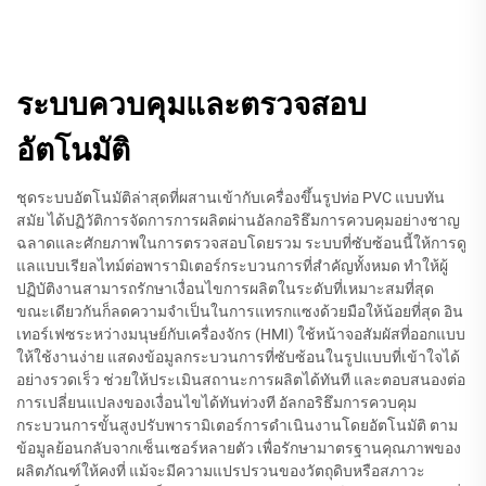
ระบบควบคุมและตรวจสอบ
อัตโนมัติ
ชุดระบบอัตโนมัติล่าสุดที่ผสานเข้ากับเครื่องขึ้นรูปท่อ PVC แบบทัน
สมัย ได้ปฏิวัติการจัดการการผลิตผ่านอัลกอริธึมการควบคุมอย่างชาญ
ฉลาดและศักยภาพในการตรวจสอบโดยรวม ระบบที่ซับซ้อนนี้ให้การดู
แลแบบเรียลไทม์ต่อพารามิเตอร์กระบวนการที่สำคัญทั้งหมด ทำให้ผู้
ปฏิบัติงานสามารถรักษาเงื่อนไขการผลิตในระดับที่เหมาะสมที่สุด
ขณะเดียวกันก็ลดความจำเป็นในการแทรกแซงด้วยมือให้น้อยที่สุด อิน
เทอร์เฟซระหว่างมนุษย์กับเครื่องจักร (HMI) ใช้หน้าจอสัมผัสที่ออกแบบ
ให้ใช้งานง่าย แสดงข้อมูลกระบวนการที่ซับซ้อนในรูปแบบที่เข้าใจได้
อย่างรวดเร็ว ช่วยให้ประเมินสถานะการผลิตได้ทันที และตอบสนองต่อ
การเปลี่ยนแปลงของเงื่อนไขได้ทันท่วงที อัลกอริธึมการควบคุม
กระบวนการขั้นสูงปรับพารามิเตอร์การดำเนินงานโดยอัตโนมัติ ตาม
ข้อมูลย้อนกลับจากเซ็นเซอร์หลายตัว เพื่อรักษามาตรฐานคุณภาพของ
ผลิตภัณฑ์ให้คงที่ แม้จะมีความแปรปรวนของวัตถุดิบหรือสภาวะ