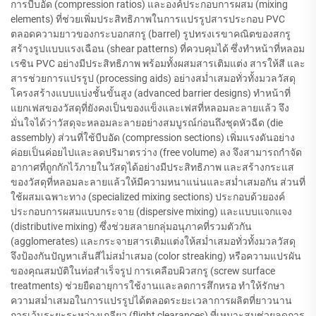
การบีบอัด (compression ratios) และองค์ประกอบการผสม (mixing
elements) ที่ช่วยเพิ่มประสิทธิภาพในการแปรรูปสารประกอบ PVC
ตลอดความยาวของกระบอกสกรู (barrel) รูปทรงเรขาคณิตของสกรู
สร้างรูปแบบแรงเฉือน (shear patterns) ที่ควบคุมได้ ซึ่งทำหน้าที่หลอม
เรซิน PVC อย่างมีประสิทธิภาพ พร้อมทั้งผสมสารเติมแต่ง สารให้สี และ
สารช่วยการแปรรูป (processing aids) อย่างสม่ำเสมอทั่วทั้งมวลวัสดุ
โครงสร้างแบบแบ่งชั้นขั้นสูง (advanced barrier designs) ทำหน้าที่
แยกเฟสของวัสดุที่ยังคงเป็นของแข็งและเฟสที่หลอมละลายแล้ว จึง
มั่นใจได้ว่าวัสดุจะหลอมละลายอย่างสมบูรณ์ก่อนถึงชุดหัวฉีด (die
assembly) ส่วนที่ใช้บีบอัด (compression sections) เพิ่มแรงดันอย่าง
ค่อยเป็นค่อยไปและลดปริมาตรว่าง (free volume) ลง จึงสามารถกำจัด
อากาศที่ถูกกักไว้ภายในวัสดุได้อย่างมีประสิทธิภาพ และสร้างกระแส
ของวัสดุที่หลอมละลายแล้วให้มีความหนาแน่นและสม่ำเสมอกัน ส่วนที่
ใช้ผสมเฉพาะทาง (specialized mixing sections) ประกอบด้วยองค์
ประกอบการผสมแบบกระจาย (dispersive mixing) และแบบแจกแจง
(distributive mixing) ซึ่งช่วยสลายกลุ่มอนุภาคที่รวมตัวกัน
(agglomerates) และกระจายสารเติมแต่งให้สม่ำเสมอทั่วทั้งมวลวัสดุ
จึงป้องกันปัญหาเส้นสีไม่สม่ำเสมอ (color streaking) หรือความแปรผัน
ของคุณสมบัติในท่อสำเร็จรูป การเคลือบผิวสกรู (screw surface
treatments) ช่วยยืดอายุการใช้งานและลดการสึกหรอ ทำให้รักษา
ความสม่ำเสมอในการแปรรูปได้ตลอดระยะเวลาการผลิตที่ยาวนาน
การเว้นระยะระหว่างเกลียว (flight clearances) ที่เหมาะสมช่วยลดการ