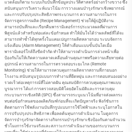
แวดล้อมก็ตาม ระบบเก็บบันทึกข้อมูลประวัติศาสตร์อย่างกว้างขวาง ซึ่ง
สนับสนุนการวิเคราะห์แนวโน้ม การวางแผนบำรุงรักษาเชิงพยากรณ์
และการปรับปรุงประสิทธิภาพกระบวนการ ความสามารถในการ
จัดการสูตรการผลิต (Recipe Management) ช่วยให้ผู้ปฏิบัติงาน
สามารถบันทึกและเรียกคืนพารามิเตอร์การประมวลผลที่ผ่านการ
พิสูจน์แล้วสำหรับท่อแต่ละข้อกำหนด ทำให้มั่นใจได้ว่าผลลัพธ์ที่ได้จะ
สามารถทำซ้ำได้ทุกครั้งในแคมเปญการผลิตหลายรอบ ระบบจัดการ
แจ้งเตือน (Alarm Management) ให้คำเตือนแบบขั้นบันไดเมื่อ
พารามิเตอร์ใกล้ถึงขีดจำกัด ทำให้สามารถดำเนินการล่วงหน้าเพื่อ
ป้องกันไม่ให้เกิดความคลาดเคลื่อนด้านคุณภาพหรือความเสียหายต่อ
อุปกรณ์ ความสามารถในการตรวจสอบระยะไกล (Remote
Monitoring) ช่วยให้สามารถควบคุมการผลิตจากสถานที่ภายนอก
โรงงาน สนับสนุนรูปแบบการทำงานที่ยืดหยุ่น และการตอบสนองอย่าง
รวดเร็วต่อเหตุการณ์ที่ไม่คาดฝัน คุณสมบัติการควบคุมคุณภาพแบบ
บูรณาการ ได้แก่ การตรวจสอบมิติโดยอัตโนมัติและการควบคุม
กระบวนการเชิงสถิติ (SPC) ซึ่งสามารถระบุแนวโน้มที่อาจส่งผลกระ
ทบต่อข้อกำหนดของผลิตภัณฑ์ก่อนที่จะเกิดปัญหาจริง ฟังก์ชันการ
ติดตามการใช้พลังงานบันทึกรูปแบบการใช้ไฟฟ้าและระบุโอกาสใน
การปรับปรุงประสิทธิภาพ เพื่อลดต้นทุนการดำเนินงาน โมดูลการ
จัดการบำรุงรักษาจัดตารางกิจกรรมบำรุงรักษาเชิงป้องกันตามจำนวน
ชั่วโมงการใช้งานจริงและสภาวะการดำเนินงานของกระบวนการ
แทนที่จะใช้ช่วงเวลาที่กำหนดไว้แบบตายตัว ระบบสร้างรายงานการ