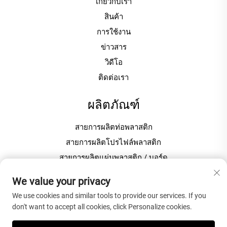
เกี่ยวกับเรา
สินค้า
การใช้งาน
ข่าวสาร
วิดีโอ
ติดต่อเรา
ผลิตภัณฑ์
สายการผลิตท่อพลาสติก
สายการผลิตโปรไฟล์พลาสติก
สายการผลิตแผ่นพลาสติก / บอร์ด
เครื่องขึ้นเม็ด / เม็ดพลาสติก
We value your privacy
We use cookies and similar tools to provide our services. If you
เกี่ยวกับบริษัท
don't want to accept all cookies, click Personalize cookies.
นโยบายความเป็นส่วนตัว