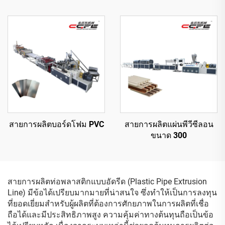
สายการผลิตบอร์ดโฟม PVC
สายการผลิตแผ่นพีวีซีลอน
ขนาด 300
สายการผลิตท่อพลาสติกแบบอัดรีด (Plastic Pipe Extrusion
Line) มีข้อได้เปรียบมากมายที่น่าสนใจ ซึ่งทำให้เป็นการลงทุน
ที่ยอดเยี่ยมสำหรับผู้ผลิตที่ต้องการศักยภาพในการผลิตที่เชื่อ
ถือได้และมีประสิทธิภาพสูง ความคุ้มค่าทางต้นทุนถือเป็นข้อ