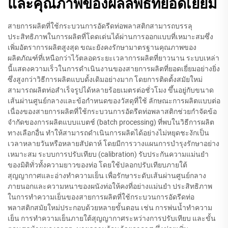
และคุณภาพของผลลัพธ์ที่ยอดเยี่ยม
สายการผลิตที่ใช้กระบวนการอัดรีดท่อพลาสติกสามารถบรรลุ
ประสิทธิภาพในการผลิตที่โดดเด่นได้ผ่านการออกแบบที่เหมาะสมซึ่ง
เพิ่มอัตราการผลิตสูงสุด ขณะยังคงรักษามาตรฐานคุณภาพของ
ผลิตภัณฑ์ที่เหนือกว่าไว้ตลอดระยะเวลาการผลิตที่ยาวนาน ระบบเหล่า
นี้แสดงความเร็วในการดำเนินงานของสายการผลิตที่ยอดเยี่ยมอย่างยิ่ง
ซึ่งสูงกว่าวิธีการผลิตแบบดั้งเดิมอย่างมาก โดยการติดตั้งสมัยใหม่
สามารถผลิตท่อสำเร็จรูปได้หลายร้อยเมตรต่อชั่วโมง ขึ้นอยู่กับขนาด
เส้นผ่านศูนย์กลางและข้อกำหนดของวัสดุที่ใช้ ลักษณะการผลิตแบบต่อ
เนื่องของสายการผลิตที่ใช้กระบวนการอัดรีดท่อพลาสติกช่วยกำจัดข้อ
จำกัดของการผลิตแบบแบตช์ (batch processing) ที่พบในวิธีการผลิต
ทางเลือกอื่น ทำให้สามารถดำเนินการผลิตได้อย่างไม่หยุดชะงักเป็น
เวลาหลายวันหรือหลายสัปดาห์ โดยมีการวางแผนการบำรุงรักษาอย่าง
เหมาะสม ระบบการปรับเทียบ (calibration) รับประกันความแม่นยำ
ของมิติทั่วทั้งความยาวของท่อ โดยใช้ปลอกปรับเทียบภายใต้
สุญญากาศและอ่างทำความเย็น เพื่อรักษาระดับเส้นผ่านศูนย์กลาง
ภายนอกและความหนาของผนังท่อให้คงที่อย่างแม่นยำ ประสิทธิภาพ
ในการทำความเย็นของสายการผลิตที่ใช้กระบวนการอัดรีดท่อ
พลาสติกสมัยใหม่ประกอบด้วยหลายขั้นตอน เช่น การพ่นน้ำทำความ
เย็น การทำความเย็นภายใต้สุญญากาศระหว่างการปรับเทียบ และขั้น