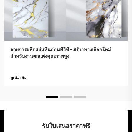
สายการผลิตแผ่นหินอ่อนพีวีซี - สร้างทางเลือกใหม่
สำหรับงานตกแต่งคุณภาพสูง
ดูเพิ่มเติม
รับใบเสนอราคาฟรี