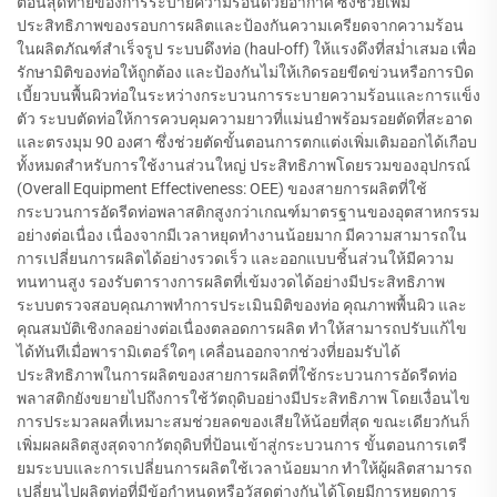
ตอนสุดท้ายของการระบายความร้อนด้วยอากาศ ซึ่งช่วยเพิ่ม
ประสิทธิภาพของรอบการผลิตและป้องกันความเครียดจากความร้อน
ในผลิตภัณฑ์สำเร็จรูป ระบบดึงท่อ (haul-off) ให้แรงดึงที่สม่ำเสมอ เพื่อ
รักษามิติของท่อให้ถูกต้อง และป้องกันไม่ให้เกิดรอยขีดข่วนหรือการบิด
เบี้ยวบนพื้นผิวท่อในระหว่างกระบวนการระบายความร้อนและการแข็ง
ตัว ระบบตัดท่อให้การควบคุมความยาวที่แม่นยำพร้อมรอยตัดที่สะอาด
และตรงมุม 90 องศา ซึ่งช่วยตัดขั้นตอนการตกแต่งเพิ่มเติมออกได้เกือบ
ทั้งหมดสำหรับการใช้งานส่วนใหญ่ ประสิทธิภาพโดยรวมของอุปกรณ์
(Overall Equipment Effectiveness: OEE) ของสายการผลิตที่ใช้
กระบวนการอัดรีดท่อพลาสติกสูงกว่าเกณฑ์มาตรฐานของอุตสาหกรรม
อย่างต่อเนื่อง เนื่องจากมีเวลาหยุดทำงานน้อยมาก มีความสามารถใน
การเปลี่ยนการผลิตได้อย่างรวดเร็ว และออกแบบชิ้นส่วนให้มีความ
ทนทานสูง รองรับตารางการผลิตที่เข้มงวดได้อย่างมีประสิทธิภาพ
ระบบตรวจสอบคุณภาพทำการประเมินมิติของท่อ คุณภาพพื้นผิว และ
คุณสมบัติเชิงกลอย่างต่อเนื่องตลอดการผลิต ทำให้สามารถปรับแก้ไข
ได้ทันทีเมื่อพารามิเตอร์ใดๆ เคลื่อนออกจากช่วงที่ยอมรับได้
ประสิทธิภาพในการผลิตของสายการผลิตที่ใช้กระบวนการอัดรีดท่อ
พลาสติกยังขยายไปถึงการใช้วัตถุดิบอย่างมีประสิทธิภาพ โดยเงื่อนไข
การประมวลผลที่เหมาะสมช่วยลดของเสียให้น้อยที่สุด ขณะเดียวกันก็
เพิ่มผลผลิตสูงสุดจากวัตถุดิบที่ป้อนเข้าสู่กระบวนการ ขั้นตอนการเตรี
ยมระบบและการเปลี่ยนการผลิตใช้เวลาน้อยมาก ทำให้ผู้ผลิตสามารถ
เปลี่ยนไปผลิตท่อที่มีข้อกำหนดหรือวัสดุต่างกันได้โดยมีการหยุดการ