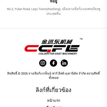
ที่อยู่
No.2, Yulan Road, Leyu Town(zhaofeng), เมืองจางเจียกั๋ง มณฑลเจียงซู
ประเทศจีน
ลิขสิทธิ์ © 2026 จางเจียกั่ง เกล็นน์ ฟาร์ อีสต์ เมคานิคัล จำกัด สงวนสิทธิ์
ทั้งหมด
ลิงก์ที่เกี่ยวข้อง
หน้าแรก