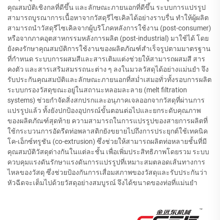
คุณสมบัติเชิงกลที่ดีขึ้น และลักษณะภายนอกที่ดีขึ้น ระบบการแปรรูป
สามารถบูรณาการเนื้อหาจากวัสดุรีไซเคิลได้อย่างราบรื่น ทำให้ผู้ผลิต
สามารถนำวัสดุรีไซเคิลจากผู้บริโภคหลังการใช้งาน (post-consumer)
หรือจากภาคอุตสาหกรรมหลังการผลิต (post-industrial) มาใช้ได้ โดย
ยังคงรักษาคุณสมบัติการใช้งานของผลิตภัณฑ์สำเร็จรูปตามมาตรฐาน
ที่กำหนด ระบบการผสมสีและสารเติมแต่งช่วยให้สามารถผสมสี สาร
คงตัว และสารเสริมสมรรถนะต่าง ๆ ลงในมวลวัสดุได้อย่างแม่นยำ จึง
รับประกันคุณสมบัติและลักษณะภายนอกที่สม่ำเสมอทั่วทั้งรอบการผลิต
ระบบกรองวัสดุขณะอยู่ในสถานะหลอมละลาย (melt filtration
systems) ช่วยกำจัดสิ่งสกปรกและอนุภาคเจลออกจากวัสดุที่ผ่านการ
แปรรูปแล้ว ทั้งยังปกป้องอุปกรณ์ขั้นตอนต่อไปและยกระดับคุณภาพ
ของผลิตภัณฑ์สุดท้าย ความสามารถในการแปรรูปของสายการผลิตที่
ใช้กระบวนการอัดรีดท่อพลาสติกยังขยายไปถึงการประยุกต์ใช้เทคนิค
โค-เอ็กซ์ทรูชัน (co-extrusion) ซึ่งช่วยให้สามารถผลิตท่อหลายชั้นที่มี
คุณสมบัติวัสดุต่างกันในแต่ละชั้น เพื่อเพิ่มประสิทธิภาพโดยรวม ระบบ
ควบคุมแรงดันรักษาแรงดันการแปรรูปที่เหมาะสมตลอดเส้นทางการ
ไหลของวัสดุ ซึ่งช่วยป้องกันการเสื่อมสภาพของวัสดุและรับประกันว่า
หัวฉีดจะเต็มไปด้วยวัสดุอย่างสมบูรณ์ จึงได้ขนาดของท่อที่แม่นยำ