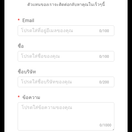
ตัวแทนของเราจะติดต่อกลับหาคุณในเร็วๆนี้
Email
0/100
ชื่อ
0/100
ชื่อบริษัท
0/200
ข้อความ
0/1000