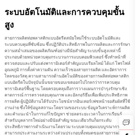
ระบบอัตโนมัติและการควบคุมขั้น
สูง
สายการผลิตท่อพลาสติกแบบอัดรีดสมัยใหม่ใช้ระบบอัตโนมัติและ
ระบบควบคุมที่ซับซ้อน ซึ่งปฏิวัติประสิทธิภาพในการผลิตและการรักษา
ความสม่ำเสมอของผลิตภัณฑ์อย่างมีนัยสำคัญ ระบบขั้นสูงเหล่านี้
ประกอบด้วยหน่วยควบคุมกระบวนการแบบคอมพิวเตอร์ ซึ่งทำหน้าที่
ตรวจสอบและปรับแต่งพารามิเตอร์สำคัญแบบเรียลไทม์ ได้แก่ โพรไฟล์
อุณหภูมิ การตั้งค่าความดัน ความเร็วของสายการผลิต และอัตราการ
ไหลของวัสดุ ความสามารถด้านอัตโนมัติของสายการผลิตท่อพลาสติก
แบบอัดรีดในปัจจุบันนั้นขยายขอบเขตออกไปไกลกว่าการควบคุม
พารามิเตอร์พื้นฐาน โดยครอบคลุมถึงการวางแผนการบำรุงรักษาเชิง
คาดการณ์ การตรวจสอบคุณภาพ และอัลกอริธึมเพื่อเพิ่มประสิทธิภาพ
การผลิต ผู้ปฏิบัติงานได้รับประโยชน์จากอินเทอร์เฟซหน้าจอสัมผัสที่ใช้
งานง่าย ซึ่งให้ข้อมูลสถานะโดยรวมของระบบ ข้อมูลวิเคราะห์การผลิต
และคำแนะนำในการแก้ไขปัญหา ช่วยลดระยะเวลาในการเรียนรู้
สำหรับบุคลากรใหม่อย่างมีนัยสำคัญ ขณะเดียวกันก็ยกระดับ
ประสิทธิภาพการดำเนินงานโดยรวม ระบบควบคุมแบบบูรณาการ
สามารถประสานงานระหว่างส่วนประกอบทั้งหมดของสายการผลิตท่อ