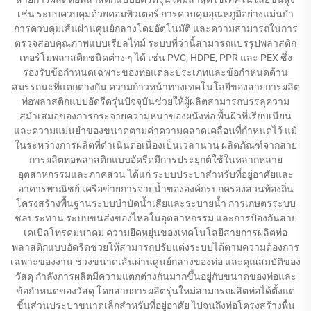
เช่น ระบบควบคุมด้วยคอมพิวเตอร์ การควบคุมอุณหภูมิอย่างแม่นยำ
การควบคุมเส้นผ่านศูนย์กลางโดยอัตโนมัติ และความสามารถในการ
ตรวจสอบคุณภาพแบบเรียลไทม์ ระบบที่ว่านี้สามารถแปรรูปพลาสติก
เทอร์โมพลาสติกชนิดต่าง ๆ ได้ เช่น PVC, HDPE, PPR และ PEX ซึ่ง
รองรับข้อกำหนดเฉพาะของท่อแต่ละประเภทและข้อกำหนดด้าน
สมรรถนะที่แตกต่างกัน ความก้าวหน้าทางเทคโนโลยีของสายการผลิต
ท่อพลาสติกแบบอัดรีดรุ่นปัจจุบันช่วยให้ผู้ผลิตสามารถบรรลุความ
สม่ำเสมอของการกระจายความหนาของผนังท่อ พื้นผิวที่เรียบเนียน
และความแม่นยำของขนาดตามค่าความคลาดเคลื่อนที่กำหนดไว้ แม้
ในระหว่างการผลิตที่ดำเนินต่อเนื่องเป็นเวลานาน ผลิตภัณฑ์จากสาย
การผลิตท่อพลาสติกแบบอัดรีดมีการประยุกต์ใช้ในหลากหลาย
อุตสาหกรรมและภาคส่วน ได้แก่ ระบบประปาสำหรับที่อยู่อาศัยและ
อาคารพาณิชย์ เครือข่ายการจ่ายน้ำขององค์กรปกครองส่วนท้องถิ่น
โครงสร้างพื้นฐานระบบบำบัดน้ำเสียและระบายน้ำ การเกษตรระบบ
ชลประทาน ระบบขนส่งของไหลในอุตสาหกรรม และการป้องกันสาย
เคเบิลโทรคมนาคม ความยืดหยุ่นของเทคโนโลยีสายการผลิตท่อ
พลาสติกแบบอัดรีดช่วยให้สามารถปรับแต่งระบบได้ตามความต้องการ
เฉพาะของงาน ช่วงขนาดเส้นผ่านศูนย์กลางของท่อ และคุณสมบัติของ
วัสดุ กำลังการผลิตมีความแตกต่างกันมากขึ้นอยู่กับขนาดของท่อและ
ข้อกำหนดของวัสดุ โดยสายการผลิตรุ่นใหม่สามารถผลิตท่อได้ตั้งแต่
ชิ้นส่วนประปาขนาดเล็กสำหรับที่อยู่อาศัย ไปจนถึงท่อโครงสร้างพื้น