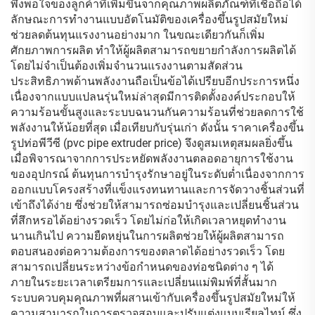
พึงพอใจของลูกค้าที่เพิ่มขึ้นจากคุณภาพผลิตภัณฑ์ที่เชื่อถือได้
ลักษณะการทำงานแบบอัตโนมัติของเครื่องขึ้นรูปสมัยใหม่
ช่วยลดต้นทุนแรงงานอย่างมาก ในขณะเดียวกันก็เพิ่ม
ศักยภาพการผลิต ทำให้ผู้ผลิตสามารถขยายกำลังการผลิตได้
โดยไม่จำเป็นต้องเพิ่มจำนวนแรงงานตามสัดส่วน
ประสิทธิภาพด้านพลังงานถือเป็นข้อได้เปรียบอีกประการหนึ่ง
เนื่องจากแบบแปลนรุ่นใหม่ล่าสุดมีการติดตั้งองค์ประกอบให้
ความร้อนขั้นสูงและระบบฉนวนกันความร้อนที่ช่วยลดการใช้
พลังงานให้น้อยที่สุด เมื่อเทียบกับรุ่นเก่า ดังนั้น ราคาเครื่องขึ้น
รูปท่อพีวีซี (pvc pipe extruder price) จึงดูสมเหตุสมผลยิ่งขึ้น
เมื่อพิจารณาจากการประหยัดพลังงานตลอดอายุการใช้งาน
ของอุปกรณ์ ต้นทุนการบำรุงรักษาอยู่ในระดับต่ำเนื่องจากการ
ออกแบบโครงสร้างที่แข็งแรงทนทานและการจัดวางชิ้นส่วนที่
เข้าถึงได้ง่าย ซึ่งช่วยให้สามารถซ่อมบำรุงและเปลี่ยนชิ้นส่วน
ที่สึกหรอได้อย่างรวดเร็ว โดยไม่ก่อให้เกิดเวลาหยุดทำงาน
นานเกินไป ความยืดหยุ่นในการผลิตช่วยให้ผู้ผลิตสามารถ
ตอบสนองต่อความต้องการของตลาดได้อย่างรวดเร็ว โดย
สามารถเปลี่ยนระหว่างข้อกำหนดของท่อชนิดต่าง ๆ ได้
ภายในระยะเวลาเตรียมการและเปลี่ยนแม่พิมพ์ที่สั้นมาก
ระบบควบคุมคุณภาพที่ผสานเข้ากับเครื่องขึ้นรูปสมัยใหม่ให้
ความสามารถในการตรวจสอบและปรับแต่งแบบเรียลไทม์ ซึ่ง