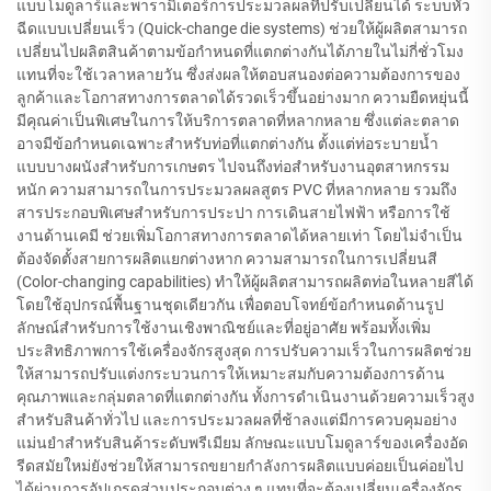
แบบโมดูลาร์และพารามิเตอร์การประมวลผลที่ปรับเปลี่ยนได้ ระบบหัว
ฉีดแบบเปลี่ยนเร็ว (Quick-change die systems) ช่วยให้ผู้ผลิตสามารถ
เปลี่ยนไปผลิตสินค้าตามข้อกำหนดที่แตกต่างกันได้ภายในไม่กี่ชั่วโมง
แทนที่จะใช้เวลาหลายวัน ซึ่งส่งผลให้ตอบสนองต่อความต้องการของ
ลูกค้าและโอกาสทางการตลาดได้รวดเร็วขึ้นอย่างมาก ความยืดหยุ่นนี้
มีคุณค่าเป็นพิเศษในการให้บริการตลาดที่หลากหลาย ซึ่งแต่ละตลาด
อาจมีข้อกำหนดเฉพาะสำหรับท่อที่แตกต่างกัน ตั้งแต่ท่อระบายน้ำ
แบบบางผนังสำหรับการเกษตร ไปจนถึงท่อสำหรับงานอุตสาหกรรม
หนัก ความสามารถในการประมวลผลสูตร PVC ที่หลากหลาย รวมถึง
สารประกอบพิเศษสำหรับการประปา การเดินสายไฟฟ้า หรือการใช้
งานด้านเคมี ช่วยเพิ่มโอกาสทางการตลาดได้หลายเท่า โดยไม่จำเป็น
ต้องจัดตั้งสายการผลิตแยกต่างหาก ความสามารถในการเปลี่ยนสี
(Color-changing capabilities) ทำให้ผู้ผลิตสามารถผลิตท่อในหลายสีได้
โดยใช้อุปกรณ์พื้นฐานชุดเดียวกัน เพื่อตอบโจทย์ข้อกำหนดด้านรูป
ลักษณ์สำหรับการใช้งานเชิงพาณิชย์และที่อยู่อาศัย พร้อมทั้งเพิ่ม
ประสิทธิภาพการใช้เครื่องจักรสูงสุด การปรับความเร็วในการผลิตช่วย
ให้สามารถปรับแต่งกระบวนการให้เหมาะสมกับความต้องการด้าน
คุณภาพและกลุ่มตลาดที่แตกต่างกัน ทั้งการดำเนินงานด้วยความเร็วสูง
สำหรับสินค้าทั่วไป และการประมวลผลที่ช้าลงแต่มีการควบคุมอย่าง
แม่นยำสำหรับสินค้าระดับพรีเมียม ลักษณะแบบโมดูลาร์ของเครื่องอัด
รีดสมัยใหม่ยังช่วยให้สามารถขยายกำลังการผลิตแบบค่อยเป็นค่อยไป
ได้ผ่านการอัปเกรดส่วนประกอบต่าง ๆ แทนที่จะต้องเปลี่ยนเครื่องจักร