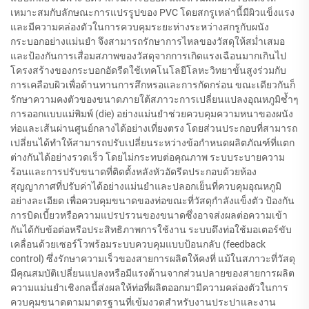
เหมาะสมกับลักษณะการแปรรูปของ PVC โดยสกรูเหล่านี้มีผิวแข็งแรง
และมีความคล่องตัวในการควบคุมระยะห่างระหว่างสกรูกับผนัง
กระบอกอย่างแม่นยำ จึงสามารถรักษาการไหลของวัสดุให้สม่ำเสมอ
และป้องกันการเสื่อมสภาพของวัสดุจากการเกิดแรงเฉือนมากเกินไป
โครงสร้างของกระบอกอัดรีดใช้เทคโนโลยีโลหะวิทยาขั้นสูงร่วมกับ
การเคลือบผิวเพื่อต้านทานการสึกหรอและการกัดกร่อน ขณะเดียวกันก็
รักษาความคงตัวของขนาดภายใต้สภาวะการเปลี่ยนแปลงอุณหภูมิซ้ำๆ
การออกแบบแม่พิมพ์ (die) อย่างแม่นยำช่วยควบคุมความหนาของผนัง
ท่อและเส้นผ่านศูนย์กลางได้อย่างเที่ยงตรง โดยส่วนประกอบที่สามารถ
เปลี่ยนได้ทำให้สามารถปรับเปลี่ยนระหว่างข้อกำหนดผลิตภัณฑ์ที่แตก
ต่างกันได้อย่างรวดเร็ว โดยไม่กระทบต่อคุณภาพ ระบบระบายความ
ร้อนและการปรับขนาดที่ติดตั้งหลังหัวอัดรีดประกอบด้วยห้อง
สุญญากาศที่ปรับค่าได้อย่างแม่นยำและปลอกเย็นที่ควบคุมอุณหภูมิ
อย่างละเอียด เพื่อควบคุมขนาดของท่อขณะที่วัสดุกำลังแข็งตัว ป้องกัน
การบิดเบี้ยวหรือความแปรปรวนของขนาดซึ่งอาจส่งผลต่อความเข้า
กันได้กับข้อต่อหรือประสิทธิภาพการใช้งาน ระบบดึงท่อใช้มอเตอร์ขับ
เคลื่อนด้วยเซอร์โวพร้อมระบบควบคุมแบบป้อนกลับ (feedback
control) ซึ่งรักษาความเร็วของสายการผลิตให้คงที่ แม้ในสภาวะที่วัสดุ
มีคุณสมบัติเปลี่ยนแปลงหรือมีแรงต้านจากส่วนปลายของสายการผลิต
ความแม่นยำเชิงกลนี้ส่งผลให้ท่อที่ผลิตออกมามีความคล่องตัวในการ
ควบคุมขนาดตามมาตรฐานที่เข้มงวดสำหรับงานประปาและงาน