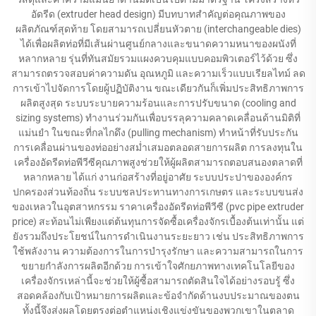
อัดรีด (extruder head design) มีบทบาทสำคัญต่อคุณภาพของ
ผลิตภัณฑ์สุดท้าย โดยสามารถเปลี่ยนหัวตาย (interchangeable dies)
ได้เพื่อผลิตท่อที่มีเส้นผ่านศูนย์กลางและขนาดความหนาของผนังที่
หลากหลาย รุ่นที่ทันสมัยรวมแผงควบคุมแบบคอมพิวเตอร์ไว้ด้วย ซึ่ง
สามารถตรวจสอบค่าความดัน อุณหภูมิ และความเร็วแบบเรียลไทม์ ลด
การเข้าไปจัดการโดยผู้ปฏิบัติงาน ขณะเดียวกันก็เพิ่มประสิทธิภาพการ
ผลิตสูงสุด ระบบระบายความร้อนและการปรับขนาด (cooling and
sizing systems) ทำงานร่วมกันเพื่อบรรลุความคลาดเคลื่อนด้านมิติที่
แม่นยำ ในขณะที่กลไกดึง (pulling mechanism) ทำหน้าที่รับประกัน
การเคลื่อนผ่านของท่ออย่างสม่ำเสมอตลอดสายการผลิต การลงทุนใน
เครื่องอัดรีดท่อพีวีซีคุณภาพสูงช่วยให้ผู้ผลิตสามารถตอบสนองตลาดที่
หลากหลาย ได้แก่ งานก่อสร้างที่อยู่อาศัย ระบบประปาขององค์กร
ปกครองส่วนท้องถิ่น ระบบชลประทานทางการเกษตร และระบบขนส่ง
ของเหลวในอุตสาหกรรม ราคาเครื่องอัดรีดท่อพีวีซี (pvc pipe extruder
price) สะท้อนไม่เพียงแต่ต้นทุนการจัดซื้อเครื่องจักรเบื้องต้นเท่านั้น แต่
ยังรวมถึงประโยชน์ในการดำเนินงานระยะยาว เช่น ประสิทธิภาพการ
ใช้พลังงาน ความต้องการในการบำรุงรักษา และความสามารถในการ
ขยายกำลังการผลิตอีกด้วย การเข้าใจศักยภาพทางเทคโนโลยีของ
เครื่องจักรเหล่านี้จะช่วยให้ผู้ซื้อสามารถตัดสินใจได้อย่างรอบรู้ ซึ่ง
สอดคล้องกับเป้าหมายการผลิตและข้อจำกัดด้านงบประมาณของตน
ทั้งนี้จึงส่งผลโดยตรงต่อตำแหน่งเชิงแข่งขันของพวกเขาในตลาด