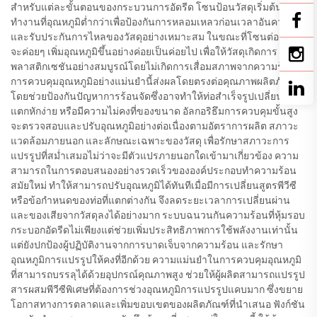
สำหรับแต่ละขั้นตอนของกระบวนการอัดรีด โซนป้อนวัสดุเริ่มต้นจะ
ทำงานที่อุณหภูมิต่ำกว่าเพื่อป้องกันการหลอมเหลวก่อนเวลาอันควร
และรับประกันการไหลของวัสดุอย่างเหมาะสม ในขณะที่โซนต่อๆ ไป
จะค่อยๆ เพิ่มอุณหภูมิขึ้นอย่างค่อยเป็นค่อยไป เพื่อให้วัสดุเกิดการ
พลาสติกเซชันอย่างสมบูรณ์โดยไม่เกิดการเสื่อมสภาพจากความร้อน
การควบคุมอุณหภูมิอย่างแม่นยำนี้ส่งผลโดยตรงต่อคุณภาพผลิตภัณฑ์
โดยช่วยป้องกันปัญหาการร้อนจัดซึ่งอาจทำให้ท่อสำเร็จรูปเปลี่ยนสี
แตกหักง่าย หรือมีความไม่คงที่ของขนาด อัลกอริธึมการควบคุมขั้นสูง
จะตรวจสอบและปรับอุณหภูมิอย่างต่อเนื่องตามอัตราการผลิต สภาวะ
แวดล้อมภายนอก และลักษณะเฉพาะของวัสดุ เพื่อรักษาสภาวะการ
แปรรูปที่สม่ำเสมอไม่ว่าจะมีตัวแปรภายนอกใดเข้ามาเกี่ยวข้อง ความ
สามารถในการตอบสนองอย่างรวดเร็วขององค์ประกอบทำความร้อน
สมัยใหม่ ทำให้สามารถปรับอุณหภูมิได้ทันทีเมื่อมีการเปลี่ยนสูตรพีวีซี
หรือข้อกำหนดของท่อที่แตกต่างกัน จึงลดระยะเวลาการเปลี่ยนผ่าน
และของเสียจากวัสดุลงได้อย่างมาก ระบบฉนวนกันความร้อนที่หุ้มรอบ
กระบอกอัดรีดไม่เพียงแต่ช่วยเพิ่มประสิทธิภาพการใช้พลังงานเท่านั้น
แต่ยังปกป้องผู้ปฏิบัติงานจากการบาดเจ็บจากความร้อน และรักษา
อุณหภูมิการแปรรูปให้คงที่อีกด้วย ความแม่นยำในการควบคุมอุณหภูมิ
ที่สามารถบรรลุได้ด้วยอุปกรณ์คุณภาพสูง ช่วยให้ผู้ผลิตสามารถแปรรูป
สารผสมพีวีซีพิเศษที่ต้องการช่วงอุณหภูมิการแปรรูปแคบมาก ซึ่งขยาย
โอกาสทางการตลาดและเพิ่มขอบเขตของผลิตภัณฑ์ที่นำเสนอ ฟังก์ชัน