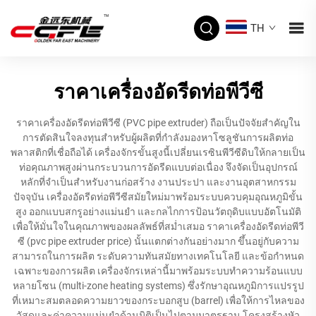
TH
ราคาเครื่องอัดรีดท่อพีวีซี
ราคาเครื่องอัดรีดท่อพีวีซี (PVC pipe extruder) ถือเป็นปัจจัยสำคัญใน
การตัดสินใจลงทุนสำหรับผู้ผลิตที่กำลังมองหาโซลูชันการผลิตท่อ
พลาสติกที่เชื่อถือได้ เครื่องจักรขั้นสูงนี้เปลี่ยนเรซินพีวีซีดิบให้กลายเป็น
ท่อคุณภาพสูงผ่านกระบวนการอัดรีดแบบต่อเนื่อง จึงจัดเป็นอุปกรณ์
หลักที่จำเป็นสำหรับงานก่อสร้าง งานประปา และงานอุตสาหกรรม
ปัจจุบัน เครื่องอัดรีดท่อพีวีซีสมัยใหม่มาพร้อมระบบควบคุมอุณหภูมิขั้น
สูง ออกแบบสกรูอย่างแม่นยำ และกลไกการป้อนวัตถุดิบแบบอัตโนมัติ
เพื่อให้มั่นใจในคุณภาพของผลลัพธ์ที่สม่ำเสมอ ราคาเครื่องอัดรีดท่อพีวี
ซี (pvc pipe extruder price) นั้นแตกต่างกันอย่างมาก ขึ้นอยู่กับความ
สามารถในการผลิต ระดับความทันสมัยทางเทคโนโลยี และข้อกำหนด
เฉพาะของการผลิต เครื่องจักรเหล่านี้มาพร้อมระบบทำความร้อนแบบ
หลายโซน (multi-zone heating systems) ซึ่งรักษาอุณหภูมิการแปรรูป
ที่เหมาะสมตลอดความยาวของกระบอกสูบ (barrel) เพื่อให้การไหลของ
วัสดุและค่าความแม่นยำด้านมิติเป็นไปตามมาตรฐาน โครงสร้างหัว