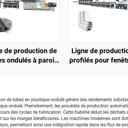
e de production de
Ligne de producti
es ondulés à paroi
profilés pour fenêt
simple
portes en PV
ion de tubes en plastique ondulé génère des rendements substan
stique ondulé. Premièrement, les procédés de production automat
urs des cycles de fabrication. Cette fiabilité réduit les déche
rect sur les marges bénéficiaires. Les machines modernes sont dot
rs, permettant ainsi une intégration rapide dans les flux de pr