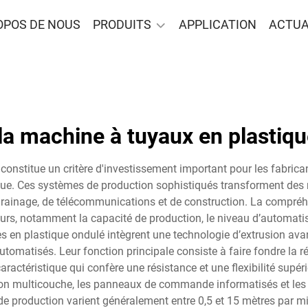
OPOS DE NOUS
PRODUITS
APPLICATION
ACTUA
la machine à tuyaux en plastiq
constitue un critère d'investissement important pour les fabrican
tique. Ces systèmes de production sophistiqués transforment des
e drainage, de télécommunications et de construction. La compré
eurs, notamment la capacité de production, le niveau d’automatis
 en plastique ondulé intègrent une technologie d’extrusion avan
atisés. Leur fonction principale consiste à faire fondre la résin
caractéristique qui confère une résistance et une flexibilité supér
sion multicouche, les panneaux de commande informatisés et les 
de production varient généralement entre 0,5 et 15 mètres par mi