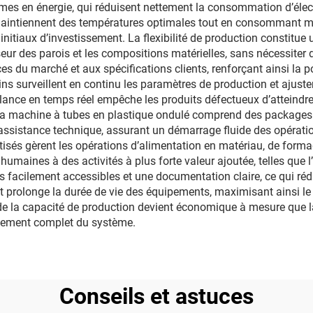
es en énergie, qui réduisent nettement la consommation d’élec
aintiennent des températures optimales tout en consommant mo
nitiaux d’investissement. La flexibilité de production constitue
seur des parois et les compositions matérielles, sans nécessiter
s du marché et aux spécifications clients, renforçant ainsi la 
ns surveillent en continu les paramètres de production et ajust
llance en temps réel empêche les produits défectueux d’atteindre 
 de la machine à tubes en plastique ondulé comprend des packag
 assistance technique, assurant un démarrage fluide des opératio
sés gèrent les opérations d’alimentation en matériau, de forma
maines à des activités à plus forte valeur ajoutée, telles que l’i
facilement accessibles et une documentation claire, ce qui réd
 prolonge la durée de vie des équipements, maximisant ainsi le 
 de la capacité de production devient économique à mesure que 
cement complet du système.
Conseils et astuces