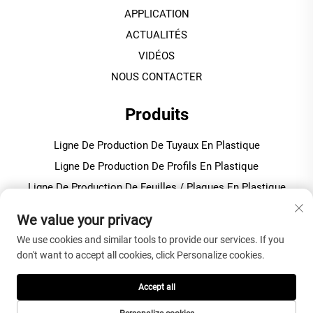
APPLICATION
ACTUALITÉS
VIDÉOS
NOUS CONTACTER
Produits
Ligne De Production De Tuyaux En Plastique
Ligne De Production De Profils En Plastique
Ligne De Production De Feuilles / Plaques En Plastique
Machine De Granulation / Pelletisation En Plastique
We value your privacy
We use cookies and similar tools to provide our services. If you
À PROPOS DE L'ENTREPRISE
don't want to accept all cookies, click Personalize cookies.
Politique de confidentialité
Accept all