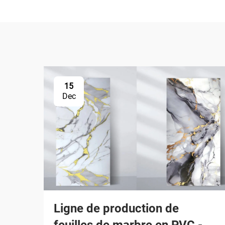
15
Dec
Ligne de production de
feuilles de marbre en PVC -