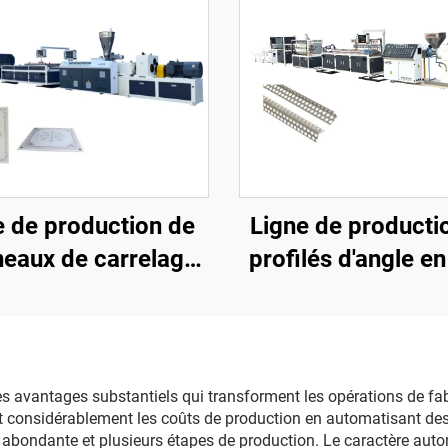
e de production de
Ligne de producti
eaux de carrelage
profilés d'angle e
en PVC 600
(extrudeuse à vis u
avantages substantiels qui transforment les opérations de fabric
t considérablement les coûts de production en automatisant de
 abondante et plusieurs étapes de production. Le caractère aut