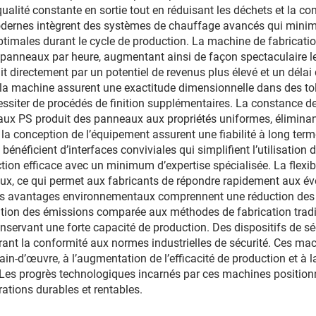
ualité constante en sortie tout en réduisant les déchets et la c
odernes intègrent des systèmes de chauffage avancés qui minim
imales durant le cycle de production. La machine de fabricati
 panneaux par heure, augmentant ainsi de façon spectaculaire
uit directement par un potentiel de revenus plus élevé et un dél
la machine assurent une exactitude dimensionnelle dans des to
siter de procédés de finition supplémentaires. La constance de
neaux PS produit des panneaux aux propriétés uniformes, éliminan
e la conception de l’équipement assurent une fiabilité à long ter
bénéficient d’interfaces conviviales qui simplifient l’utilisation
tion efficace avec un minimum d’expertise spécialisée. La flexi
aux, ce qui permet aux fabricants de répondre rapidement aux é
es avantages environnementaux comprennent une réduction des d
nution des émissions comparée aux méthodes de fabrication trad
conservant une forte capacité de production. Des dispositifs de s
ant la conformité aux normes industrielles de sécurité. Ces mac
in-d’œuvre, à l’augmentation de l’efficacité de production et à l
 Les progrès technologiques incarnés par ces machines positionn
ations durables et rentables.