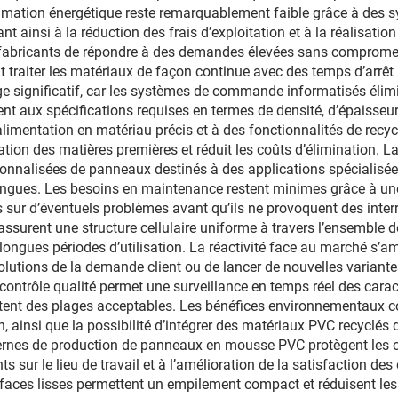
mation énergétique reste remarquablement faible grâce à des s
t ainsi à la réduction des frais d’exploitation et à la réalisatio
 fabricants de répondre à des demandes élevées sans compromett
aiter les matériaux de façon continue avec des temps d’arrêt m
e significatif, car les systèmes de commande informatisés élimi
aux spécifications requises en termes de densité, d’épaisseur e
limentation en matériau précis et à des fonctionnalités de recyc
ation des matières premières et réduit les coûts d’élimination. L
sonnalisées de panneaux destinés à des applications spécialisée
longues. Les besoins en maintenance restent minimes grâce à un
s sur d’éventuels problèmes avant qu’ils ne provoquent des interr
i assurent une structure cellulaire uniforme à travers l’ensembl
ongues périodes d’utilisation. La réactivité face au marché s’amé
olutions de la demande client ou de lancer de nouvelles variant
ontrôle qualité permet une surveillance en temps réel des carac
tent des plages acceptables. Les bénéfices environnementaux 
 ainsi que la possibilité d’intégrer des matériaux PVC recyclés 
dernes de production de panneaux en mousse PVC protègent les o
ts sur le lieu de travail et à l’amélioration de la satisfaction de
aces lisses permettent un empilement compact et réduisent les