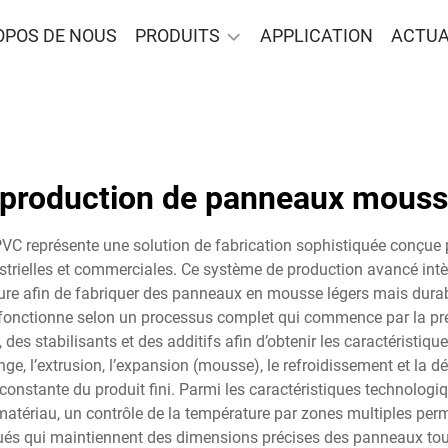
OPOS DE NOUS
PRODUITS
APPLICATION
ACTUA
e production de panneaux mous
C représente une solution de fabrication sophistiquée conçue 
ustrielles et commerciales. Ce système de production avancé int
e afin de fabriquer des panneaux en mousse légers mais durables
onctionne selon un processus complet qui commence par la prép
des stabilisants et des additifs afin d’obtenir les caractéristiqu
e, l’extrusion, l’expansion (mousse), le refroidissement et la 
stante du produit fini. Parmi les caractéristiques technologiq
atériau, un contrôle de la température par zones multiples per
ués qui maintiennent des dimensions précises des panneaux tout 