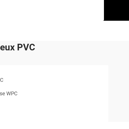
seux PVC
VC
sse WPC