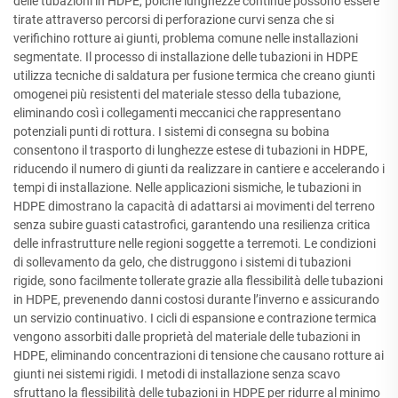
delle tubazioni in HDPE, poiché lunghezze continue possono essere
tirate attraverso percorsi di perforazione curvi senza che si
verifichino rotture ai giunti, problema comune nelle installazioni
segmentate. Il processo di installazione delle tubazioni in HDPE
utilizza tecniche di saldatura per fusione termica che creano giunti
omogenei più resistenti del materiale stesso della tubazione,
eliminando così i collegamenti meccanici che rappresentano
potenziali punti di rottura. I sistemi di consegna su bobina
consentono il trasporto di lunghezze estese di tubazioni in HDPE,
riducendo il numero di giunti da realizzare in cantiere e accelerando i
tempi di installazione. Nelle applicazioni sismiche, le tubazioni in
HDPE dimostrano la capacità di adattarsi ai movimenti del terreno
senza subire guasti catastrofici, garantendo una resilienza critica
delle infrastrutture nelle regioni soggette a terremoti. Le condizioni
di sollevamento da gelo, che distruggono i sistemi di tubazioni
rigide, sono facilmente tollerate grazie alla flessibilità delle tubazioni
in HDPE, prevenendo danni costosi durante l’inverno e assicurando
un servizio continuativo. I cicli di espansione e contrazione termica
vengono assorbiti dalle proprietà del materiale delle tubazioni in
HDPE, eliminando concentrazioni di tensione che causano rotture ai
giunti nei sistemi rigidi. I metodi di installazione senza scavo
sfruttano la flessibilità delle tubazioni in HDPE per ridurre al minimo