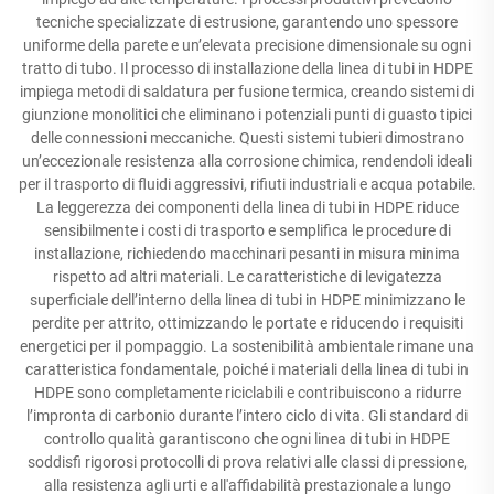
tecniche specializzate di estrusione, garantendo uno spessore
uniforme della parete e un’elevata precisione dimensionale su ogni
tratto di tubo. Il processo di installazione della linea di tubi in HDPE
impiega metodi di saldatura per fusione termica, creando sistemi di
giunzione monolitici che eliminano i potenziali punti di guasto tipici
delle connessioni meccaniche. Questi sistemi tubieri dimostrano
un’eccezionale resistenza alla corrosione chimica, rendendoli ideali
per il trasporto di fluidi aggressivi, rifiuti industriali e acqua potabile.
La leggerezza dei componenti della linea di tubi in HDPE riduce
sensibilmente i costi di trasporto e semplifica le procedure di
installazione, richiedendo macchinari pesanti in misura minima
rispetto ad altri materiali. Le caratteristiche di levigatezza
superficiale dell’interno della linea di tubi in HDPE minimizzano le
perdite per attrito, ottimizzando le portate e riducendo i requisiti
energetici per il pompaggio. La sostenibilità ambientale rimane una
caratteristica fondamentale, poiché i materiali della linea di tubi in
HDPE sono completamente riciclabili e contribuiscono a ridurre
l’impronta di carbonio durante l’intero ciclo di vita. Gli standard di
controllo qualità garantiscono che ogni linea di tubi in HDPE
soddisfi rigorosi protocolli di prova relativi alle classi di pressione,
alla resistenza agli urti e all'affidabilità prestazionale a lungo