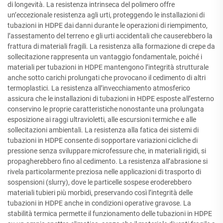
di longevità. La resistenza intrinseca del polimero offre
un’eccezionale resistenza agli urti, proteggendo le installazioni di
tubazioni in HDPE dai danni durante le operazioni di riempimento,
l’assestamento del terreno e gli urti accidentali che causerebbero la
frattura di materiali fragili. La resistenza alla formazione di crepe da
sollecitazione rappresenta un vantaggio fondamentale, poiché i
materiali per tubazioni in HDPE mantengono l’integrità strutturale
anche sotto carichi prolungati che provocano il cedimento di altri
termoplastici. La resistenza all’invecchiamento atmosferico
assicura che le installazioni di tubazioni in HDPE esposte all’esterno
conservino le proprie caratteristiche nonostante una prolungata
esposizione ai raggi ultravioletti, alle escursioni termiche e alle
sollecitazioni ambientali. La resistenza alla fatica dei sistemi di
tubazioni in HDPE consente di sopportare variazioni cicliche di
pressione senza sviluppare microfessure che, in materiali rigidi, si
propagherebbero fino al cedimento. La resistenza all’abrasione si
rivela particolarmente preziosa nelle applicazioni di trasporto di
sospensioni (slurry), dove le particelle sospese eroderebbero
materiali tubieri più morbidi, preservando così l’integrità delle
tubazioni in HDPE anche in condizioni operative gravose. La
stabilità termica permette il funzionamento delle tubazioni in HDPE