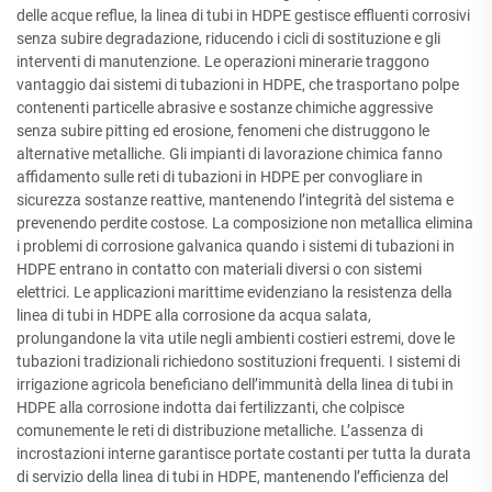
delle acque reflue, la linea di tubi in HDPE gestisce effluenti corrosivi
senza subire degradazione, riducendo i cicli di sostituzione e gli
interventi di manutenzione. Le operazioni minerarie traggono
vantaggio dai sistemi di tubazioni in HDPE, che trasportano polpe
contenenti particelle abrasive e sostanze chimiche aggressive
senza subire pitting ed erosione, fenomeni che distruggono le
alternative metalliche. Gli impianti di lavorazione chimica fanno
affidamento sulle reti di tubazioni in HDPE per convogliare in
sicurezza sostanze reattive, mantenendo l’integrità del sistema e
prevenendo perdite costose. La composizione non metallica elimina
i problemi di corrosione galvanica quando i sistemi di tubazioni in
HDPE entrano in contatto con materiali diversi o con sistemi
elettrici. Le applicazioni marittime evidenziano la resistenza della
linea di tubi in HDPE alla corrosione da acqua salata,
prolungandone la vita utile negli ambienti costieri estremi, dove le
tubazioni tradizionali richiedono sostituzioni frequenti. I sistemi di
irrigazione agricola beneficiano dell’immunità della linea di tubi in
HDPE alla corrosione indotta dai fertilizzanti, che colpisce
comunemente le reti di distribuzione metalliche. L’assenza di
incrostazioni interne garantisce portate costanti per tutta la durata
di servizio della linea di tubi in HDPE, mantenendo l’efficienza del