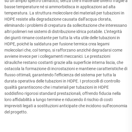
su un ampio spettro climatico, senza che il materiale diventi fragile a
basse temperature né si ammorbidisca in applicazioni ad alta
temperatura. La struttura molecolare dei materiali per tubazioni in
HDPE resiste alla degradazione causata dall’acqua clorata,
eliminando i problemi di crepatura da sollecitazione che interessano
altri polimeri nei sistemi di distribuzione idrica potabile. L’integrità
dei giunti rimane costante per tutta la vita utile delle tubazioni in
HDPE, poiché la saldatura per fusione termica crea legami
molecolari che, col tempo, si rafforzano anziché degradarsi come
avviene invece per i collegamenti meccanici. Le prestazioni
idrauliche restano costanti grazie alla superficie interna liscia, che
ostacola la formazione di incrostazioni e mantiene caratteristiche di
flusso ottimali, garantendo l’efficienza del sistema per tutta la
durata operativa delle tubazioni in HDPE. I protocolli di controllo
qualità garantiscono che i materiali per tubazioni in HDPE
soddisfino rigorosi standard prestazionali, offrendo fiducia nella
loro affidabilità a lungo termine e riducendo il rischio di costi
imprevisti legati a sostituzioni anticipate che incidono sull’economia
del progetto.