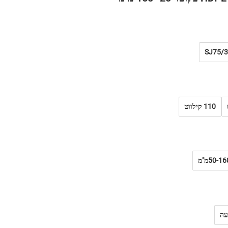
SJ75/3
110 קילווט
50-16מ"מ