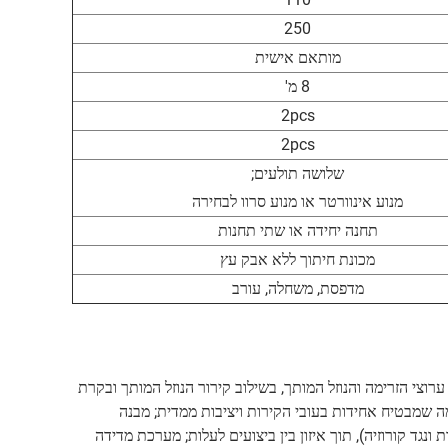
250
מותאם אישית
8 מ'
2pcs
2pcs
שלושה תולעים;
מנוע אינוורטר או מנוע סרוו לבחירה
תחנה יחידה או שתי תחנות
מכונת חיתוך ללא אבק עץ
מדפסת, משחלה, עורב
רוצי הזרימה והנוזל המותך, בשילוב קירור הנוזל המותך ובקרת
ידה בצינורות בעלי קוטר גדול, מה שמבטיח אחידות בעובי הקירות ויציבות ממדית; מבנה
ד קורוזיה), תוך איזון בין ביצועים לעלות; מערכת מדידה