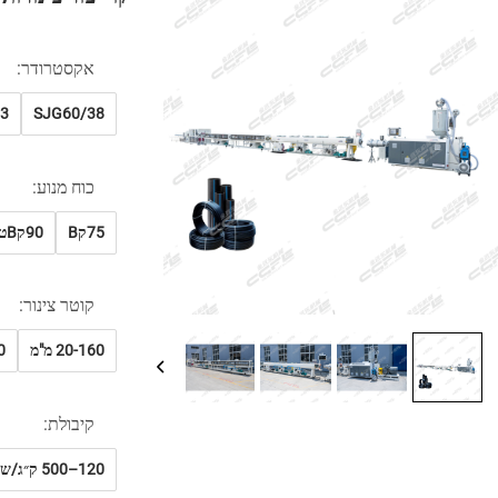
אקסטרודר:
3
SJG60/38
כוח מנוע:
75קВ
90קВט
קוטר צינור:
20-160 מ"מ
0
קיבולת:
120–500 ק״ג/שעה