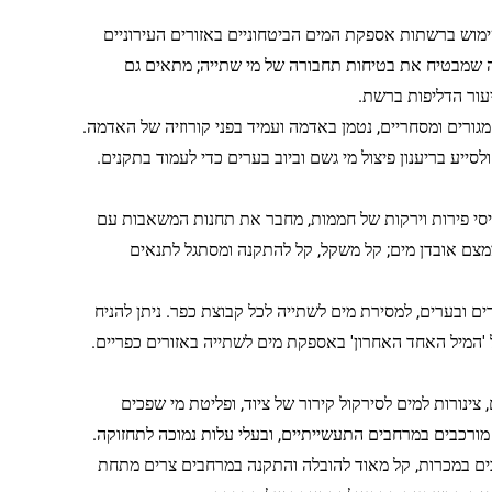
משנה לאספקת מים לדיור: החלפת צינורות גלוון מסורתיים וצינורות PVC לשימוש ברשתות אספקת המים הביטחוניים באזורים העירוניים
ץ, מה שמבטיח את בטיחות תחבורה של מי שתייה; מתאים גם
עור הדליפות ברשת.
ם מגורים ומסחריים, נטמן באדמה ועמיד בפני קורוזיה של האדמה.
יע בריענון פיצול מי גשם וביוב בערים כדי לעמוד בתקנים.
סי פירות וירקות של חממות, מחבר את תחנות המשאבות עם
צם אובדן מים; קל משקל, קל להתקנה ומסתגל לתנאים
 ובערים, למסירת מים לשתייה לכל קבוצת כפר. ניתן להניח
 'המיל האחד האחרון' באספקת מים לשתייה באזורים כפריים.
ינורות למים לסירקול קירור של ציוד, ופליטת מי שפכים
ורכבים במרחבים התעשייתיים, ובעלי עלות נמוכה לתחזוקה.
פכים במכרות, קל מאוד להובלה והתקנה במרחבים צרים מתחת