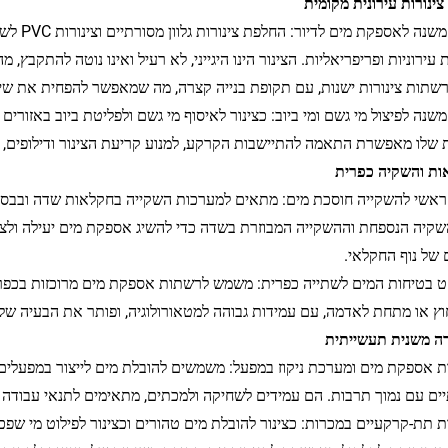
● צינור 
 עירוניות ופריפריאליות. הצינור הינו היגייני, לא רעיל ואינו נוטה להתקב
 רשתות צינורות ישנות, עם תקופת בנייה קצרה, מה שמאפשר להפחית את שי
משנה לפיצול מי גשם ומי ביוב: כצינור לאיסוף מי גשם ולפליטת ביוב באזורי
 שלו מאפשרת התאמה להתיישבות הקרקע, למנוע קריעת הצינור ודילופים, ולסי
 ראשי להשקייה חוסכת מים: מתאים למערכות השקייה בחקלאות שדה ובבסי
שקיה הנספחת וההשקייה המבוזרת בשדה כדי להשיג אספקת מים יעילה ולצמ
 של נוף החקלאי.
ט בטיחות המים לשתייה כפרית: משמש לרשתות אספקת מים מרוכזות בכפרים
וץ או מתחת לאדמה, עם עמידות גבוהה למטאורולוגיה, ופותר את הבעיה של
ות אספקת מים ומערכת ניקוז במפעל: משמשים להובלת מים לייצור במפעלים, צ
ים עם נמוך תרבות. הם עמידים לשחיקה ולמכתים, מתאימים לתנאי עבודה מ
ות תת-קרקעיים במכרות: כצינור להובלת מים טהורים וכצינור לפילוט מי ש