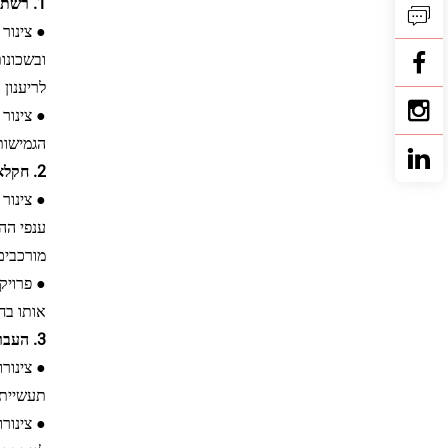
1. רשת צינורות עירונית מקומית
ובשכונות
לריענון
● צינור 
הגמישות
2. חקלאות והשקיה כפרית
● צינור
ענפי הה
מורכבים
● פרויק
אותו בח
3. העברה משנית תעשייתית
● צינור
תעשייתי
● צינור