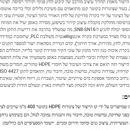
הייצור מאמץ תהליך עיצוב מורכב של קיבוע לחץ פנימי וקירור רסיסה. לצינ
, בעוד שצינורות בקוטר קטן מתואמים עם משיכת גלילים וכלי כריכה אוטומטי
ברסיסה מחולקת מקבלת עיצוב קירור בשיפוע, מסירה באופן יעיל את המתח ה
גיע ל-SN8-SN16, מה שמעליד בהרבה את דרישות התקן הלאומי.
הקו כולו מצויד במערכת בקרה אי
בקרת איכות כגון זיהוי מקוון של עובי הקיר ומדידת קוטר בלייזר, הכוללים
עצמית של תקלות וכיבוי להגנה, מצמצמת באופן משמעותי את עלות ההפעל
קו הייצור הזה תואם את צורכי העיבו
נרחב בתחומי אספקת מים עירוניים, שיטור, העברת גז, ריווח חקלאי, שאיבת 
 ברחבי העולם, והוא זוכה לבטחון מצד לקוחות בארץ ובעולם הודות לביצועים
ם:
עשייתית, עיצוב גנים ומיזמי חירום זמניים. יישומי הספציפיים הם כדלקמן: