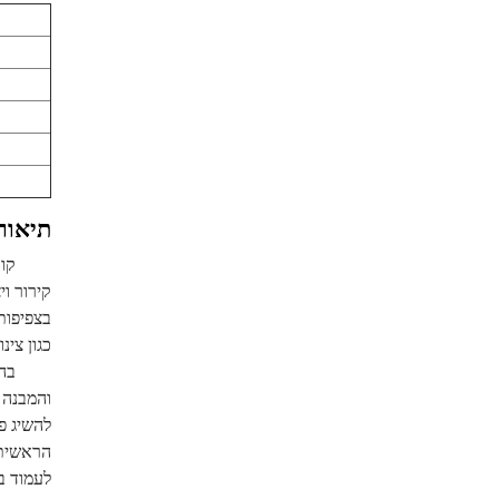
תיאור
קירור ו
כגון צינ
להשיג פ
לעמוד בצ