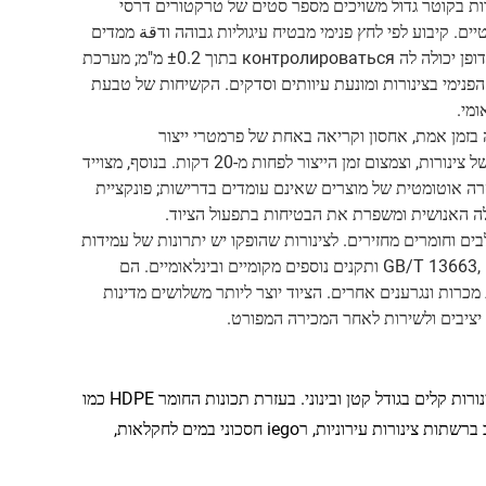
ורות בקוטר גדול משויכים מספר סטים של טרקטורים דרסי
ים. קיבוע לפי לחץ פנימי מבטיח עיגוליות גבוהה ודقة ממדים
מדויקת של הצינור על ידי בקרת מדויקת של לחץ האוויר בתוך הצינור, וסטיית עובי הדופן יכולה לה контролироваться בתוך ±0.2 מ"מ; מערכת
פנימי בצינורות ומונעת עיוותים וסדקים. הקשיחות של טבעת
נטelligנטית משולבת PLC, שתומכת במדידה בזמן אמת, אחסון וקריאה באחת של פרמטרי ייצור
(טמפרטורה, לחץ, מהירות, אורך חיתוך), קדם הגדרת נוסחאות ייצור למספר תקנים של צינורות, וצמצום זמן הייצור לפחות מ-20 דקות. בנוסף, מצוייד
 הסרה אוטומטית של מוצרים שאינם עומדים בדרישות; פונקציית
ה האנושית ומשפרת את הבטיחות בתפעול הציוד.
ד של חומרי HDPE טהורים, חומרים משולבים וחומרים מחזירים. לצינורות שהופקו יש יתרונות של עמידות
בתהליך קורוזיה, עמידות בזקנות, גמישות טובה, חיבור נוח, ותואמים לתקן GB/T 13663, ISO 4427 ותקנים נוספים מקומיים ובינלאומיים. הם
מכרות ונגרענים אחרים. הציוד יוצר ליותר משלושים מדינות
 יציבים ולשירות לאחר המכירה המפורט.
הצינורות שמיוצרים על ידי קו הייצור של צינורות HDPE בקוטר 400 מ"מ שייכים לצינורות קלים בגודל קטן ובינוני. בעזרת תכונות החומר HDPE כמו
עמידות בפני שחיקה, גמישות טובה, חיבור נוח ותנגדות נמוכה לנוזל, הם בשימוש נרחב ברשתות צינורות עירוניות, רiego חסכוני במים לחקלאות,