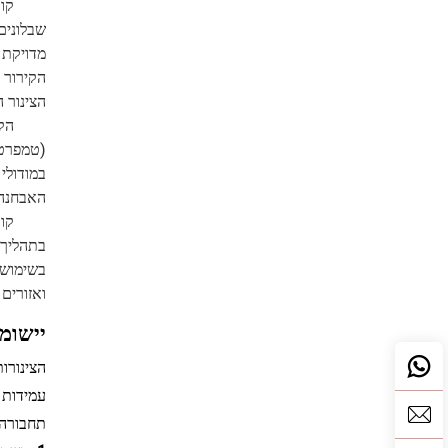
קו 
שבלונים
הקירור 
הצינור הסופי יכולה לה
במודולי 
האבחנה 
בשימוש 
ואזורים
יישומי
תחבורה ת