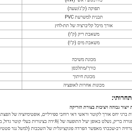
תפוקה (ק"ג/שעה)
תבנית למשרעת PVC
אורך מיכל קליברציה של תת-לחץ
משאבת ריק (ק"ו)
משאבת מים (ק"ו)
מכונת משיכה
כורך/מתלכסן
מכונת חיתוך
מכונות אחרות לאופציה
תחרותי:
 ייצור גבוהה ויציבות בצורת הזריקה
 ברגי יחס אורך לקוטר וראשי דאי רוחבי ספירליים, אופטימיזציה של הפצת ע
לולאה סגורה בריק, נשלט באופן יעיל התופעה של 처
וזיה רב-שכבתי מאפשר הפרדה פונקציונלית של השכבות (למשל נגד סטטיות ונג