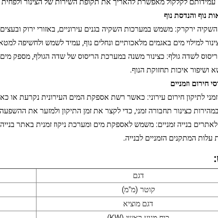
עמידותם לקלקול מאפשרת להאריך את תקופת השירות של הצינור ולפחית
 השקיה ירקרק: משמש במערכות השקיה בגנים עירוניים, באזורי ירוק ובעצי
צינור למילוי מים באגמים מלאכותיים ונחלים נוף, עמיד לשמש ולחשיפה למט
 ריסוס לשדה גולף: כצינור משנה במערכת הריסוס של שדה הגולף, מספק מים 
 ושיפור איכות תחזוקת הנוף.
 זמני לתיקון חירום עירוני: כאשר רשת אספקת המים העירונית נקרעת או כא
במהירות כצינור תחבורה זמני, כדי לקצר את זמן התיקון ולמזער את ההשפעה 
 לאתרים בנייה זמניים: משמש לאספקת מים ומערכת ניקוז זמנית באתר בנייה,
עלות המתקנים הזמניים לבנייה.
דגם
קוטר (מ"מ)
דגם מוציא
כוח מנוע ראשי (KW)