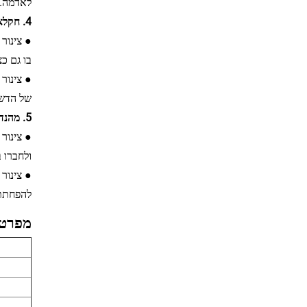
לאדמה. 
4. חקלאות נוף והנדסת נוף
● צינור
בו גם כ
● צינור
של הדשא
5. מהנדסי חירום וזמניים
● צינור
ולחברו 
● צינור
להפחתת 
מפרט: