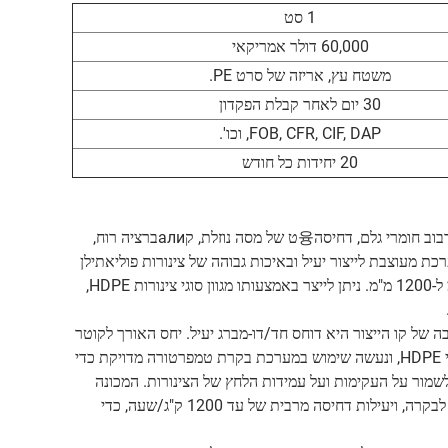
1 סט
60,000 דולר אמריקאי
משטח עץ, אריזה של סרט PE.
30 יום לאחר קבלת הפקדון
FOB, CFR, CIF, DAP, וכו'.
20 יחידות כל חודש
קו ייצור צינורות HDPE זה הוא מערכת אוטומטית לחלוטין המאחדת בתוכה ערבוב חומרי גלם, דחיסה융ט של מסה נוזלת, קалиברציה רוח,
ת מעוצבת לייצור יעיל ובאיכות גבוהה של צינורות פוליאתילן
בצפיפות גבוהה (HDPE), ומתאימה לייצור צינורות בטווח מלא של מידות, בין 20 מ"מ ל-1200 מ"מ. ניתן לייצר באמצעותו מגוון סוגי צינורות HDPE,
 תצורת הליבה של קו הייצור היא דוחס חד/דו-מברג יעיל. יחס האורך לקוטר
והמבנה של הקערה של המברג מאופטמיזים לפי התכונות הוויסקו-אלסטיות של חומרי HDPE, ונעשה שימוש במערכת בקרת טמפרטורה מדויקת כדי
שמור על העקימות ועל עמידות הלחץ של הצינורות. המכונה
הראשית משתמשת בטכנולוגיית רגולציה של תדר משתנה, עם נפח דחיסה יציב וניתן לבקרה, ויעילות דחיסה מרבית של עד 1200 ק"ג/שעה, כדי