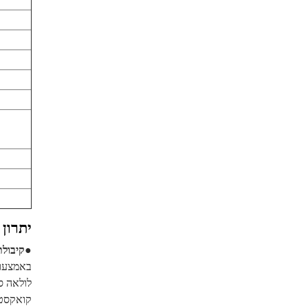
יתרון 
●
קיבולת
באמצעות
קואקסטר