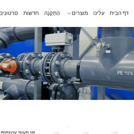
דף הבית
עלינו
מוצרים
הַתְקָנָה
חדשות
סרטונים
ינור PE
קו ייצור צינורות HDPE בקוטר 20–160 מ"