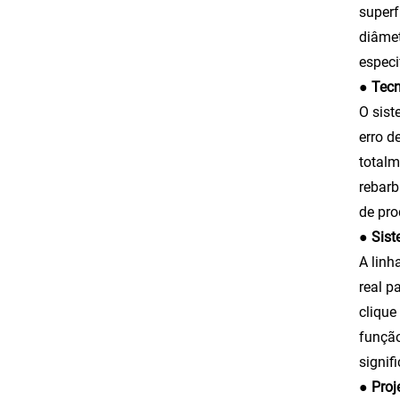
superf
diâmet
espec
● Tecn
O sist
erro d
totalm
rebarb
de pr
● Sist
A linh
real 
clique
função
signif
● Proj