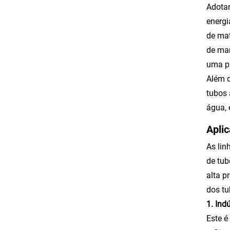
Adotan
energi
de mat
de ma
uma pr
Além d
tubos 
água, 
Apli
As lin
de tub
alta p
dos tu
1. Ind
Este é