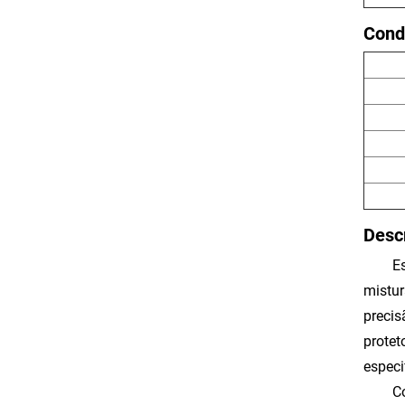
Cond
Desc
E
mistur
precis
protet
especi
C