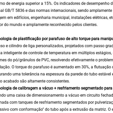
o de energia superior a 15%. Os indicadores de desempenho 
al GB/T 5836 e das normas internacionais, sendo amplamente 
em em edifícios, engenharia municipal, instalações elétricas, 
or do mundo e amplamente reconhecido pelos clientes.
ologia de plastificação por parafuso de alto torque para manip
so e cilindro de liga personalizados, projetados com passo gra
a inteligente de controle de temperatura em múltiplos estágios, 
mes do pó/grânulos de PVC, resolvendo efetivamente o problema
ação. O torque do parafuso é aumentado em 30%, a flutuação d
rando uma tolerância na espessura da parede do tubo estável
o acabado são altamente consistentes.
ologia de calibragem a vácuo + resfriamento segmentado para
do uma caixa de dimensionamento a vácuo em circuito fechado
ada com tanques de resfriamento segmentados por pulverizaçã
ssivo com conformação" do tubo após a extrusão da matriz. O err