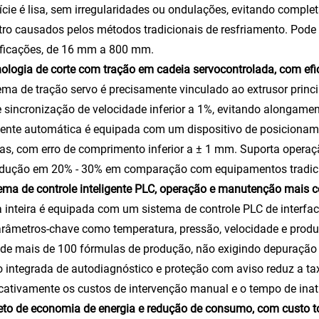
ície é lisa, sem irregularidades ou ondulações, evitando comp
ro causados pelos métodos tradicionais de resfriamento. Pode 
ificações, de 16 mm a 800 mm.
ologia de corte com tração em cadeia servocontrolada, com efi
ema de tração servo é precisamente vinculado ao extrusor princi
e sincronização de velocidade inferior a 1%, evitando alongame
ente automática é equipada com um dispositivo de posicionament
as, com erro de comprimento inferior a ± 1 mm. Suporta operaç
odução em 20% - 30% em comparação com equipamentos tradici
ema de controle inteligente PLC, operação e manutenção mais 
a inteira é equipada com um sistema de controle PLC de inte
parâmetros-chave como temperatura, pressão, velocidade e pr
 de mais de 100 fórmulas de produção, não exigindo depuração r
 integrada de autodiagnóstico e proteção com aviso reduz a t
icativamente os custos de intervenção manual e o tempo de inat
eto de economia de energia e redução de consumo, com custo 