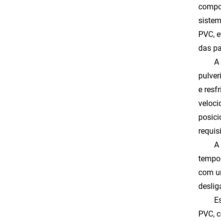
compon
sistem
PVC, e
das pa
A
pulver
e resf
veloci
posici
requis
A
tempo 
com um
deslig
E
PVC, 