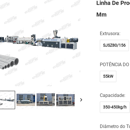
Linha De Pr
Mm
Extrusora:
SJSZ80/156
POTÊNCIA DO
55kW
Capacidade:
350-450kg/h
Diâmetro do T