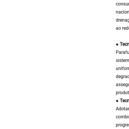
consum
nacion
drenag
ao red
● Tecn
Parafu
sistem
unifor
degrad
assegu
produt
● Tecn
Adotan
combin
progre