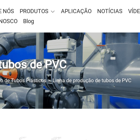
E NÓS
PRODUTOS
APLICAÇÃO
NOTÍCIAS
VÍD
ONOSCO
Blog
 tubos de PVC
o de Tubos Plásticos
>
Linha de produção de tubos de PVC