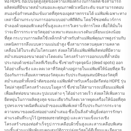
ท่อ HDPE ถือเป็นจุดสูงสุดของความเที่ยงตรงในการผลิต ซึ่งสามารถ
ผลิตท่อที่มีขนาดสม่ำเสมอและคุณภาพผิวเหนือระดับ จนสามารถตอบ
สนองข้อกำหนดอันเข้มงวดที่สุดของอุตสาหกรรมได้ แม่พิมพ์เฉพาะทาง
เหล่านี้ผ่านกระบวนการออกแบบอย่างพิถีพิถัน โดยใช้ซอฟต์แวร์การ
จำลองด้วยคอมพิวเตอร์ขั้นสูงและการวิเคราะห์การไหล เพื่อให้มั่นใจ
ว่าจะมีการกระจายวัสดุอย่างเหมาะสมและแรงดันเปลี่ยนแปลงน้อย
ที่สุด กระบวนการผลิตใช้เหล็กกล้าสำหรับทำแม่พิมพ์คุณภาพสูงร่วมกับ
เทคนิคการกลึงแบบความแม่นยำสูง ซึ่งสามารถควบคุมความคลาด
เคลื่อนได้ในระดับไมโครเมตร ส่งผลให้ได้แม่พิมพ์ที่ผลิตท่อที่มีความ
สม่ำเสมอของขนาดอย่างโดดเด่น โครงสร้างการออกแบบที่ล้ำสมัย
ประกอบด้วยช่องไหลที่เรียบลื่น ซึ่งช่วยกำจุดจุดนิ่ง (dead spots) ออก
ได้อย่างสิ้นเชิง และลดเวลาที่วัสดุค้างอยู่ภายในแม่พิมพ์ให้น้อยที่สุด จึง
ป้องกันการเสื่อมสภาพของวัสดุและรับประกันคุณสมบัติของวัสดุที่
สม่ำเสมอทั่วทั้งหน้าตัดของท่อ แม่พิมพ์สำหรับเครื่องอัดรีดท่อ HDPE รุ่น
ใหม่ล่าสุดมีโครงสร้างแบบโมดูลาร์ ซึ่งช่วยให้สามารถเปลี่ยนแม่พิมพ์
เพื่อผลิตท่อขนาดและรูปแบบต่าง ๆ ได้อย่างรวดเร็ว ส่งผลให้เพิ่มความ
ยืดหยุ่นในการผลิตสูงสุด ขณะเดียวกันก็ลดเวลาหยุดเครื่องให้น้อยที่สุด
รูปทรงเรขาคณิตที่แม่นยำของแม่พิมพ์เหล่านี้รับประกันการกระจาย
ความหนาของผนังท่ออย่างสม่ำเสมอ ซึ่งเป็นสิ่งสำคัญยิ่งต่อการรักษา
ค่าแรงดันที่ระบุไว้ (pressure ratings) และความแข็งแรงเชิง
โครงสร้างของท่อสำเร็จรูป การเคลือบผิวขั้นสูงและสารเคลือบพิเศษ
บนชิ้นส่วนแม่พิมพ์มอบคุณสมบัติการปล่อยวัสดุได้ดีเยี่ยมและยืดอายุ