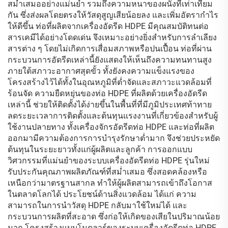
สม่ำเสมออย่างแม่นยำ รวมถึงความหนาของผนังที่เท่าเทียม
กัน ซึ่งส่งผลโดยตรงให้วัสดุสูญเสียน้อยลง และเพิ่มอัตรากำไร
ให้ดีขึ้น ท่อที่ผลิตจากเครื่องอัดรีด HDPE มีคุณสมบัติทนต่อ
สารเคมีได้อย่างโดดเด่น จึงเหมาะอย่างยิ่งสำหรับการลำเลียง
สารต่าง ๆ โดยไม่เกิดการเสื่อมสภาพหรือปนเปื้อน ท่อที่ผ่าน
กระบวนการอัดรีดเหล่านี้ยังแสดงให้เห็นถึงความทนทานสูง
ภายใต้สภาวะอากาศสุดขั้ว ทั้งยังคงความแข็งแรงของ
โครงสร้างไว้ได้ทั้งในอุณหภูมิที่ต่ำจัดและสภาวะแวดล้อมที่
ร้อนจัด ความยืดหยุ่นของท่อ HDPE ที่ผลิตด้วยเครื่องอัดรีด
เหล่านี้ ช่วยให้ติดตั้งได้ง่ายขึ้นในพื้นที่ที่มีภูมิประเทศท้าทาย
ลดระยะเวลาการติดตั้งและต้นทุนแรงงานที่เกี่ยวข้องสำหรับผู้
ใช้งานปลายทาง ทั้งเครื่องจักรอัดรีดท่อ HDPE และท่อที่ผลิต
ออกมามีความต้องการการบำรุงรักษาต่ำมาก จึงช่วยประหยัด
ต้นทุนในระยะยาวทั้งแก่ผู้ผลิตและลูกค้า การออกแบบ
วิศวกรรมที่แม่นยำของระบบเครื่องอัดรีดท่อ HDPE รุ่นใหม่
รับประกันคุณภาพผลิตภัณฑ์ที่สม่ำเสมอ ซึ่งสอดคล้องหรือ
เหนือกว่ามาตรฐานสากล ทำให้ผู้ผลิตสามารถเข้าถึงโอกาส
ในตลาดโลกได้ ประโยชน์ด้านสิ่งแวดล้อม ได้แก่ ความ
สามารถในการนำวัสดุ HDPE กลับมาใช้ใหม่ได้ และ
กระบวนการผลิตที่สะอาด ซึ่งก่อให้เกิดของเสียในปริมาณน้อย
มาก โครงสร้างแบบโมดูลาร์ของระบบเครื่องอัดรีดท่อ HDPE