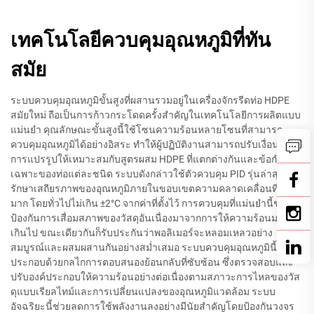
เทคโนโลยีควบคุมอุณหภูมิที่ทัน
สมัย
ระบบควบคุมอุณหภูมิขั้นสูงที่ผสานรวมอยู่ในเครื่องจักรรีดท่อ HDPE
สมัยใหม่ ถือเป็นการก้าวกระโดดครั้งสำคัญในเทคโนโลยีการผลิตแบบ
แม่นยำ คุณลักษณะขั้นสูงนี้ใช้โซนความร้อนหลายโซนที่สามารถ
ควบคุมอุณหภูมิได้อย่างอิสระ ทำให้ผู้ปฏิบัติงานสามารถปรับเงื่อนไข
การแปรรูปให้เหมาะสมกับสูตรผสม HDPE ที่แตกต่างกันและข้อกำหนด
เฉพาะของท่อแต่ละชนิด ระบบดังกล่าวใช้ตัวควบคุม PID รุ่นล่าสุดซึ่ง
รักษาเสถียรภาพของอุณหภูมิภายในขอบเขตความคลาดเคลื่อนที่แคบ
มาก โดยทั่วไปไม่เกิน ±2°C จากค่าที่ตั้งไว้ การควบคุมที่แม่นยำนี้ช่วย
ป้องกันการเสื่อมสภาพของวัสดุอันเนื่องมาจากการให้ความร้อนมาก
เกินไป ขณะเดียวกันก็รับประกันว่าพอลิเมอร์จะหลอมเหลวอย่าง
สมบูรณ์และผสมผสานกันอย่างสม่ำเสมอ ระบบควบคุมอุณหภูมินี้ยัง
ประกอบด้วยกลไกการตอบสนองย้อนกลับที่ซับซ้อน ซึ่งตรวจสอบและ
ปรับองค์ประกอบให้ความร้อนอย่างต่อเนื่องตามสภาวะการไหลของวัส
ดุแบบเรียลไทม์และการเปลี่ยนแปลงของอุณหภูมิแวดล้อม ระบบ
อัจฉริยะนี้ช่วยลดการใช้พลังงานลงอย่างมีนัยสำคัญโดยป้องกันวงจร