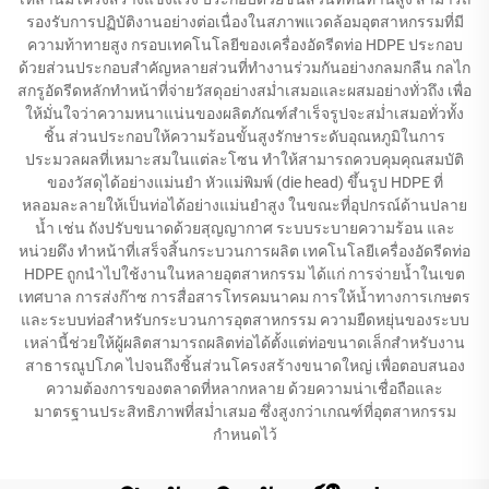
รองรับการปฏิบัติงานอย่างต่อเนื่องในสภาพแวดล้อมอุตสาหกรรมที่มี
ความท้าทายสูง กรอบเทคโนโลยีของเครื่องอัดรีดท่อ HDPE ประกอบ
ด้วยส่วนประกอบสำคัญหลายส่วนที่ทำงานร่วมกันอย่างกลมกลืน กลไก
สกรูอัดรีดหลักทำหน้าที่จ่ายวัสดุอย่างสม่ำเสมอและผสมอย่างทั่วถึง เพื่อ
ให้มั่นใจว่าความหนาแน่นของผลิตภัณฑ์สำเร็จรูปจะสม่ำเสมอทั่วทั้ง
ชิ้น ส่วนประกอบให้ความร้อนขั้นสูงรักษาระดับอุณหภูมิในการ
ประมวลผลที่เหมาะสมในแต่ละโซน ทำให้สามารถควบคุมคุณสมบัติ
ของวัสดุได้อย่างแม่นยำ หัวแม่พิมพ์ (die head) ขึ้นรูป HDPE ที่
หลอมละลายให้เป็นท่อได้อย่างแม่นยำสูง ในขณะที่อุปกรณ์ด้านปลาย
น้ำ เช่น ถังปรับขนาดด้วยสุญญากาศ ระบบระบายความร้อน และ
หน่วยดึง ทำหน้าที่เสร็จสิ้นกระบวนการผลิต เทคโนโลยีเครื่องอัดรีดท่อ
HDPE ถูกนำไปใช้งานในหลายอุตสาหกรรม ได้แก่ การจ่ายน้ำในเขต
เทศบาล การส่งก๊าซ การสื่อสารโทรคมนาคม การให้น้ำทางการเกษตร
และระบบท่อสำหรับกระบวนการอุตสาหกรรม ความยืดหยุ่นของระบบ
เหล่านี้ช่วยให้ผู้ผลิตสามารถผลิตท่อได้ตั้งแต่ท่อขนาดเล็กสำหรับงาน
สาธารณูปโภค ไปจนถึงชิ้นส่วนโครงสร้างขนาดใหญ่ เพื่อตอบสนอง
ความต้องการของตลาดที่หลากหลาย ด้วยความน่าเชื่อถือและ
มาตรฐานประสิทธิภาพที่สม่ำเสมอ ซึ่งสูงกว่าเกณฑ์ที่อุตสาหกรรม
กำหนดไว้