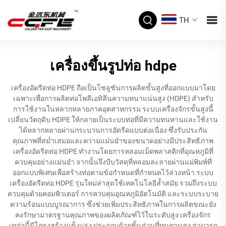
TH
เครื่องขึ้นรูปท่อ hdpe
เครื่องอัดรีดท่อ HDPE ถือเป็นโซลูชันการผลิตขั้นสูงที่ออกแบบมาโดย
เฉพาะเพื่อการผลิตท่อโพลีเอทิลีนความหนาแน่นสูง (HDPE) สำหรับ
การใช้งานในหลากหลายภาคอุตสาหกรรม ระบบเครื่องจักรขั้นสูงนี้
เปลี่ยนวัตถุดิบ HDPE ให้กลายเป็นระบบท่อที่มีความทนทานและใช้งาน
ได้หลากหลายผ่านกระบวนการอัดรีดแบบต่อเนื่อง ซึ่งรับประกัน
คุณภาพที่สม่ำเสมอและความแม่นยำของขนาดอย่างมีประสิทธิภาพ
เครื่องอัดรีดท่อ HDPE ทำงานโดยการหลอมเม็ดพลาสติกที่อุณหภูมิที่
ควบคุมอย่างแม่นยำ จากนั้นจึงบีบวัสดุที่หลอมละลายผ่านแม่พิมพ์ที่
ออกแบบพิเศษเพื่อสร้างท่อตามข้อกำหนดที่กำหนดไว้ล่วงหน้า ระบบ
เครื่องอัดรีดท่อ HDPE รุ่นใหม่ล่าสุดใช้เทคโนโลยีล้ำสมัย รวมถึงระบบ
ควบคุมด้วยคอมพิวเตอร์ การควบคุมอุณหภูมิอัตโนมัติ และระบบระบาย
ความร้อนแบบบูรณาการ ซึ่งช่วยเพิ่มประสิทธิภาพในการผลิตขณะยัง
คงรักษามาตรฐานคุณภาพของผลิตภัณฑ์ไว้ในระดับสูง เครื่องจักร
เหล่านี้มีโครงสร้างแข็งแรง ประกอบด้วยชิ้นส่วนที่ทนทานสูง สามารถ