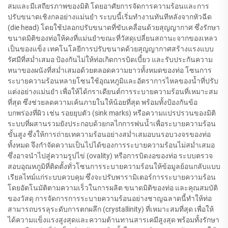
สมและมีเสถียรภาพของมิติ โดยอาศัยการจัดการความร้อนและการ
ปรับขนาดเชิงกลอย่างแม่นยำ ระบบนี้เริ่มทำงานทันทีหลังจากหัวฉีด
(die head) โดยใช้ปลอกปรับขนาดที่ขับเคลื่อนด้วยสุญญากาศ ซึ่งรักษา
ขนาดมิติของท่อให้คงที่แม่นยำขณะที่วัสดุเปลี่ยนสถานะจากของเหลว
เป็นของแข็ง เทคโนโลยีการปรับขนาดด้วยสุญญากาศสร้างแรงแบบ
รัศมีที่สม่ำเสมอ ป้องกันไม่ให้ท่อเกิดการบิดเบี้ยว และรับประกันความ
หนาของผนังที่สม่ำเสมอด้วยตลอดความยาวทั้งหมดของท่อ โซนการ
ระบายความร้อนหลายโซนใช้อุณหภูมิและอัตราการไหลของน้ำที่ปรับ
แต่งอย่างแม่นยำ เพื่อให้ได้กราเดียนต์การระบายความร้อนที่เหมาะสม
ที่สุด ซึ่งช่วยลดความเค้นภายในให้น้อยที่สุด พร้อมทั้งป้องกันข้อ
บกพร่องที่ผิว เช่น รอยยุบตัว (sink marks) หรือความแปรปรวนของมิติ
ระบบที่ผสานรวมยังประกอบด้วยกลไกการพ่นน้ำเพื่อระบายความร้อน
ขั้นสูง ซึ่งให้การถ่ายเทความร้อนอย่างสม่ำเสมอบนรอบวงจรของท่อ
ทั้งหมด จึงกำจัดความเป็นไปได้ของการระบายความร้อนไม่สม่ำเสมอ
ซึ่งอาจนำไปสู่ความรูปไข่ (ovality) หรือการบิดงอของท่อ ระบบตรวจ
สอบอุณหภูมิที่ติดตั้งทั่วโซนการระบายความร้อนให้ข้อมูลย้อนกลับแบบ
เรียลไทม์แก่ระบบควบคุม ซึ่งจะปรับพารามิเตอร์การระบายความร้อน
โดยอัตโนมัติตามความเร็วในการผลิต ขนาดมิติของท่อ และคุณสมบัติ
ของวัสดุ การจัดการการระบายความร้อนอย่างชาญฉลาดนี้ทำให้ท่อ
สามารถบรรลุระดับการตกผลึก (crystallinity) ที่เหมาะสมที่สุด เพื่อให้
ได้ความแข็งแรงสูงสุดและความต้านทานสารเคมีสูงสุด พร้อมทั้งรักษา