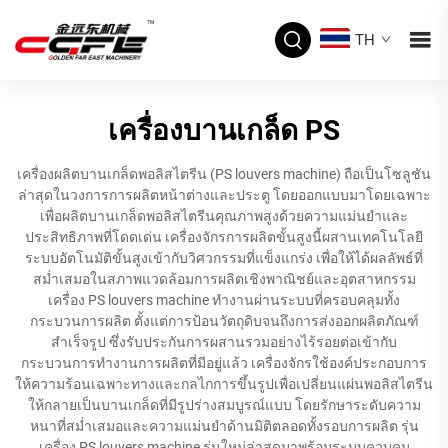
TH
เครื่องบานเกล็ด PS
เครื่องผลิตบานเกล็ดพอลิสไตรีน (PS louvers machine) ถือเป็นโซลูชัน
ล่าสุดในวงการการผลิตหน้าต่างและประตู โดยออกแบบมาโดยเฉพาะ
เพื่อผลิตบานเกล็ดพอลิสไตรีนคุณภาพสูงด้วยความแม่นยำและ
ประสิทธิภาพที่โดดเด่น เครื่องจักรการผลิตขั้นสูงนี้ผสานเทคโนโลยี
ระบบอัตโนมัติขั้นสูงเข้ากับวิศวกรรมที่แข็งแกร่ง เพื่อให้ได้ผลลัพธ์ที่
สม่ำเสมอในสภาพแวดล้อมการผลิตเชิงพาณิชย์และอุตสาหกรรม
เครื่อง PS louvers machine ทำงานผ่านระบบที่ครอบคลุมทั้ง
กระบวนการผลิต ตั้งแต่การป้อนวัตถุดิบจนถึงการส่งออกผลิตภัณฑ์
สำเร็จรูป ซึ่งรับประกันการผสานรวมอย่างไร้รอยต่อเข้ากับ
กระบวนการทำงานการผลิตที่มีอยู่แล้ว เครื่องจักรใช้องค์ประกอบการ
ให้ความร้อนเฉพาะทางและกลไกการขึ้นรูปเพื่อเปลี่ยนแผ่นพอลิสไตรีน
ให้กลายเป็นบานเกล็ดที่มีรูปร่างสมบูรณ์แบบ โดยรักษาระดับความ
หนาที่สม่ำเสมอและความแม่นยำด้านมิติตลอดทั้งรอบการผลิต รุ่น
เครื่อง PS louvers machine รุ่นใหม่ล่าสุดมาพร้อมระบบควบคุม