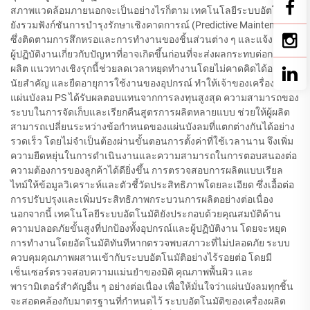
สภาพแวดล้อมภายนอกจะเป็นอย่างไรก็ตาม เทคโนโลยีระบบอัตโนมัติ
ยังรวมฟังก์ชันการบำรุงรักษาเชิงคาดการณ์ (Predictive Maintenance)
ซึ่งติดตามการสึกหรอและการทำงานของชิ้นส่วนต่าง ๆ และแจ้งเตือน
ผู้ปฏิบัติงานเกี่ยวกับปัญหาที่อาจเกิดขึ้นก่อนที่จะส่งผลกระทบต่อการ
ผลิต แนวทางเชิงรุกนี้ช่วยลดเวลาหยุดทำงานโดยไม่คาดคิดได้อย่างมี
นัยสำคัญ และยืดอายุการใช้งานของอุปกรณ์ ทำให้เจ้าของเครื่องผลิต
แผ่นบังลม PS ได้รับผลตอบแทนจากการลงทุนสูงสุด ความสามารถของ
ระบบในการจัดเก็บและเรียกคืนสูตรการผลิตหลายแบบ ช่วยให้ผู้ผลิต
สามารถเปลี่ยนระหว่างข้อกำหนดของแผ่นบังลมที่แตกต่างกันได้อย่าง
รวดเร็ว โดยไม่จำเป็นต้องผ่านขั้นตอนการตั้งค่าที่ใช้เวลานาน จึงเพิ่ม
ความยืดหยุ่นในการดำเนินงานและความสามารถในการตอบสนองต่อ
ความต้องการของลูกค้าได้ดียิ่งขึ้น การตรวจสอบการผลิตแบบเรียล
ไทม์ให้ข้อมูลวิเคราะห์และตัวชี้วัดประสิทธิภาพโดยละเอียด ซึ่งเอื้อต่อ
การปรับปรุงและเพิ่มประสิทธิภาพกระบวนการผลิตอย่างต่อเนื่อง
นอกจากนี้ เทคโนโลยีระบบอัตโนมัติยังประกอบด้วยคุณสมบัติด้าน
ความปลอดภัยขั้นสูงที่ปกป้องทั้งอุปกรณ์และผู้ปฏิบัติงาน โดยจะหยุด
การทำงานโดยอัตโนมัติทันทีหากตรวจพบสภาวะที่ไม่ปลอดภัย ระบบ
ควบคุมคุณภาพผสานเข้ากับระบบอัตโนมัติอย่างไร้รอยต่อ โดยมี
เซ็นเซอร์ตรวจสอบความแม่นยำของมิติ คุณภาพพื้นผิว และ
พารามิเตอร์สำคัญอื่น ๆ อย่างต่อเนื่อง เพื่อให้มั่นใจว่าแผ่นบังลมทุกชิ้น
จะสอดคล้องกับมาตรฐานที่กำหนดไว้ ระบบอัตโนมัติของเครื่องผลิต