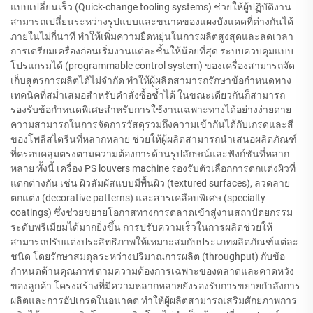
แบบเปลี่ยนเร็ว (Quick-change tooling systems) ช่วยให้ผู้ปฏิบัติงาน
สามารถเปลี่ยนระหว่างรูปแบบและขนาดของแผงบังแดดที่ต่างกันได้
ภายในไม่กี่นาที ทำให้เพิ่มความยืดหยุ่นในการผลิตสูงสุดและลดเวลา
การเตรียมเครื่องก่อนเริ่มงานแต่ละชิ้นให้น้อยที่สุด ระบบควบคุมแบบ
โปรแกรมได้ (programmable control system) ของเครื่องสามารถจัด
เก็บสูตรการผลิตได้ไม่จำกัด ทำให้ผู้ผลิตสามารถรักษาข้อกำหนดทาง
เทคนิคที่สม่ำเสมอสำหรับคำสั่งซื้อซ้ำได้ ในขณะเดียวกันก็สามารถ
รองรับข้อกำหนดพิเศษสำหรับการใช้งานเฉพาะทางได้อย่างง่ายดาย
ความสามารถในการจัดการวัสดุรวมถึงความเข้ากันได้กับเกรดและสี
ของโพลีสไตรีนที่หลากหลาย ช่วยให้ผู้ผลิตสามารถนำเสนอผลิตภัณฑ์
ที่ครอบคลุมตรงตามความต้องการด้านรูปลักษณ์และฟังก์ชันที่หลาก
หลาย ทั้งนี้ เครื่อง PS louvers machine รองรับตัวเลือกการตกแต่งผิวที่
แตกต่างกัน เช่น ผิวสัมผัสแบบมีพื้นผิว (textured surfaces), ลวดลาย
ตกแต่ง (decorative patterns) และสารเคลือบพิเศษ (specialty
coatings) ซึ่งช่วยขยายโอกาสทางการตลาดเข้าสู่งานสถาปัตยกรรม
ระดับพรีเมียมได้มากยิ่งขึ้น การปรับความเร็วในการผลิตช่วยให้
สามารถปรับแต่งประสิทธิภาพให้เหมาะสมกับประเภทผลิตภัณฑ์แต่ละ
ชนิด โดยรักษาสมดุลระหว่างปริมาณการผลิต (throughput) กับข้อ
กำหนดด้านคุณภาพ ตามความต้องการเฉพาะของตลาดและคาดหวัง
ของลูกค้า โครงสร้างที่มีความหลากหลายยังรองรับการขยายกำลังการ
ผลิตและการอัปเกรดในอนาคต ทำให้ผู้ผลิตสามารถเสริมศักยภาพการ