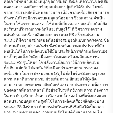
คุณภาพที่สม่ำเสมอในทุกชุดการผลิต ส่งผลให้จำนวนของเสีย
ลดลงและของเสียจากวัสดุลดน้อยลง ผู้ผลิตได้รับประโยชน์
จากการประหยัดต้นทุนอย่างมาก เนื่องจากเครื่องจักรสามารถ
ทำงานได้โดยมีการควบคุมดูแลน้อยมาก จึงลดความจำเป็น
ในการใช้แรงงานและค่าใช้จ่ายที่เกี่ยวข้อง ขณะเดียวกันก็ยัง
คงรักษาปริมาณการผลิตในระดับสูงไว้ได้ วิศวกรรมความ
แม่นยำของเครื่องผลิตแผงบานระแนง PS สร้างแผ่นบาน
ระแนงที่มีความสม่ำเสมอกันอย่างสมบูรณ์แบบทุกครั้งตามข้อ
กำหนดที่ระบุอย่างแม่นยำ ซึ่งช่วยขจัดความแปรปรวนที่มัก
พบเห็นได้ในการผลิตแบบใช้มือ ประสิทธิภาพด้านพลังงานยัง
คงเป็นจุดแข็งสำคัญ เนื่องจากโมเดลเครื่องผลิตแผงบาน
ระแนง PS รุ่นใหม่ๆ ใช้พลังงานน้อยกว่าวิธีการผลิตแบบ
ดั้งเดิม แต่กลับให้ผลลัพธ์ที่เหนือกว่า ความสามารถของ
เครื่องจักรในการประมวลผลวัสดุโพลีสไตรีนชนิดต่างๆ และ
ความหนาที่หลากหลาย ช่วยเพิ่มความยืดหยุ่นให้ผู้ผลิต
สามารถขยายขอบเขตผลิตภัณฑ์และตอบสนองความต้องการ
ของตลาดที่หลากหลายได้อย่างมีประสิทธิภาพ ความต้องการ
ในการบำรุงรักษาต่ำมาก เนื่องจากโครงสร้างที่แข็งแรงและ
ส่วนประกอบคุณภาพสูงที่ใช้ในการผลิตเครื่องผลิตแผงบาน
ระแนง PS จึงรับประกันการดำเนินงานที่เชื่อถือได้เป็นเวลา
นาน ระบบควบคุมคุณภาพแบบอัตโนมัติที่ผสานรวมอยู่ใน