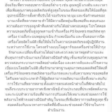
อัจฉริยะที่ตรวจสอบพารามิเตอร์ต่าง ๆ เช่น อุณหภูมิ แรงดัน และเวลา
เพื่อเพิ่มคุณภาพของผลิตภัณฑ์สูงสุดในขณะที่ลดของเสียให้น้อยที่สุด
อุปกรณ์นี้มีการตั้งค่าที่ปรับได้ รองรับขนาด มุม และข้อกำหนดของ
บานเกล็ดที่หลากหลาย ทำให้มีความยืดหยุ่นเพียงพอที่จะตอบสนอง
ความต้องการของลูกค้าที่แตกต่างกันได้อย่างครอบคลุม โปรโตคอล
ความปลอดภัยขั้นสูงถูกผสานเข้ากับเครื่อง PS louvers machine ทุก
เครื่อง รวมถึงระบบหยุดฉุกเฉิน กำแพงป้องกัน และขั้นตอนการปิด
เครื่องโดยอัตโนมัติ เพื่อให้มั่นใจในความปลอดภัยของผู้ปฏิบัติงาน
ระหว่างการใช้งาน โครงสร้างแบบโมดูลาร์ของเครื่องช่วยให้บำรุง
รักษาและเปลี่ยนชิ้นส่วนได้อย่างสะดวก ลดเวลาหยุดทำงานและ
ต้นทุนการดำเนินงานลงได้อย่างมีนัยสำคัญ เซ็นเซอร์ควบคุมคุณภาพ
ตรวจสอบกระบวนการผลิตอย่างต่อเนื่อง และตรวจจับและแก้ไขความ
เบี่ยงเบนโดยอัตโนมัติ เพื่อรักษามาตรฐานคุณภาพของผลลัพธ์ให้คงที่
เครื่อง PS louvers machine รองรับเกรดและระดับความหนาของพอลิส
ไตรีนหลายประเภท ทำให้ผู้ผลิตสามารถผลิตบานเกล็ดที่เหมาะสมกับ
การใช้งานที่หลากหลาย ตั้งแต่การตกแต่งหน้าต่างในที่พักอาศัยไป
จนถึงระบบระบายอากาศเชิงพาณิชย์ ส่วนประกอบที่ประหยัดพลังงาน
และระบบทำความร้อนที่ผ่านการปรับแต่งให้เหมาะสมช่วยลดการใช้
พลังงานไฟฟ้าลงอย่างมีนัยสำคัญ ในขณะที่เพิ่มอัตราการผลิตสูงสุด ซึ่ง
สอดคล้องกับแนวทางการผลิตที่ยั่งยืนและช่วยลดค่าใช้จ่ายในการ
ดำเนินงาน