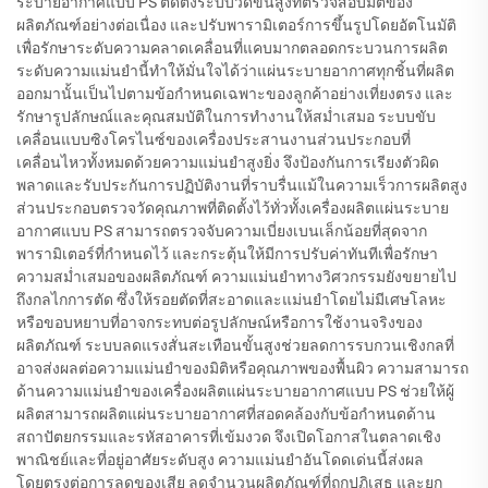
ระบายอากาศแบบ PS ติดตั้งระบบวัดขั้นสูงที่ตรวจสอบมิติของ
ผลิตภัณฑ์อย่างต่อเนื่อง และปรับพารามิเตอร์การขึ้นรูปโดยอัตโนมัติ
เพื่อรักษาระดับความคลาดเคลื่อนที่แคบมากตลอดกระบวนการผลิต
ระดับความแม่นยำนี้ทำให้มั่นใจได้ว่าแผ่นระบายอากาศทุกชิ้นที่ผลิต
ออกมานั้นเป็นไปตามข้อกำหนดเฉพาะของลูกค้าอย่างเที่ยงตรง และ
รักษารูปลักษณ์และคุณสมบัติในการทำงานให้สม่ำเสมอ ระบบขับ
เคลื่อนแบบซิงโครไนซ์ของเครื่องประสานงานส่วนประกอบที่
เคลื่อนไหวทั้งหมดด้วยความแม่นยำสูงยิ่ง จึงป้องกันการเรียงตัวผิด
พลาดและรับประกันการปฏิบัติงานที่ราบรื่นแม้ในความเร็วการผลิตสูง
ส่วนประกอบตรวจวัดคุณภาพที่ติดตั้งไว้ทั่วทั้งเครื่องผลิตแผ่นระบาย
อากาศแบบ PS สามารถตรวจจับความเบี่ยงเบนเล็กน้อยที่สุดจาก
พารามิเตอร์ที่กำหนดไว้ และกระตุ้นให้มีการปรับค่าทันทีเพื่อรักษา
ความสม่ำเสมอของผลิตภัณฑ์ ความแม่นยำทางวิศวกรรมยังขยายไป
ถึงกลไกการตัด ซึ่งให้รอยตัดที่สะอาดและแม่นยำโดยไม่มีเศษโลหะ
หรือขอบหยาบที่อาจกระทบต่อรูปลักษณ์หรือการใช้งานจริงของ
ผลิตภัณฑ์ ระบบลดแรงสั่นสะเทือนขั้นสูงช่วยลดการรบกวนเชิงกลที่
อาจส่งผลต่อความแม่นยำของมิติหรือคุณภาพของพื้นผิว ความสามารถ
ด้านความแม่นยำของเครื่องผลิตแผ่นระบายอากาศแบบ PS ช่วยให้ผู้
ผลิตสามารถผลิตแผ่นระบายอากาศที่สอดคล้องกับข้อกำหนดด้าน
สถาปัตยกรรมและรหัสอาคารที่เข้มงวด จึงเปิดโอกาสในตลาดเชิง
พาณิชย์และที่อยู่อาศัยระดับสูง ความแม่นยำอันโดดเด่นนี้ส่งผล
โดยตรงต่อการลดของเสีย ลดจำนวนผลิตภัณฑ์ที่ถูกปฏิเสธ และยก