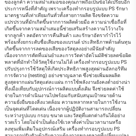
ของลูกค้า ความสม่ำเสมอของคุณภาพถือเป็นข้อได้เปรียบอีก
ประการหนึ่งที่สำคัญ เพราะเครื่องทำกรอบรูปแบบ PS รักษา
มาตรฐานที่เท่าเทียมกันทั่วทั้งสายการผลิต จึงขจัดความ
แปรปรวนที่มักเกิดขึ้นจากการผลิตด้วยมือ ความน่าเชื่อถือที่
เกิดขึ้นจากความสม่ำเสมอนี้ช่วยเสริมสร้างความไว้วางใจ
จากลูกค้า ลดอัตราการคืนสินค้า และรักษาอัตรากำไรไว้
พร้อมทั้งยกระดับชื่อเสียงของแบรนด์ ประสิทธิภาพด้านต้นทุน
เกิดขึ้นจากการลดของเสียของวัสดุลงอย่างมีนัยสำคัญ
เนื่องจากการตัดที่แม่นยำและการวัดค่าอัตโนมัติช่วยลดข้อผิด
พลาดที่มักทำให้วัสดุใช้งานไม่ได้ เครื่องทำกรอบรูปแบบ PS
ปรับปรุงการใช้วัสดุให้เกิดประสิทธิภาพสูงสุดผ่านอัลกอริทึม
การจัดวาง (nesting) อย่างชาญฉลาด ซึ่งช่วยเพิ่มผลผลิต
สูงสุดจากแผ่นวัสดุแต่ละแผ่น การใช้พลังงานยังคงต่ำอย่างน่า
ทึ่งเมื่อเทียบกับอุปกรณ์การผลิตแบบดั้งเดิม จึงช่วยลดค่าใช้
จ่ายในการดำเนินงานไปพร้อมกับสนับสนุนเป้าหมายด้าน
ความยั่งยืนของสิ่งแวดล้อม ความหลากหลายในการใช้งาน
เป็นจุดเด่นที่โดดเด่น เนื่องจากผู้ปฏิบัติงานสามารถเปลี่ยน
ระหว่างรูปแบบ กรอบ ขนาด และวัสดุที่แตกต่างกันได้อย่าง
รวดเร็ว โดยไม่จำเป็นต้องใช้เวลาตั้งค่าเป็นเวลานานหรือ
ลงทุนเพิ่มเติมในอุปกรณ์เสริม เครื่องทำกรอบรูปแบบ PS
สามารถปรับตัวเข้ากับความต้องการของตลาดที่เปลี่ยนแปลง