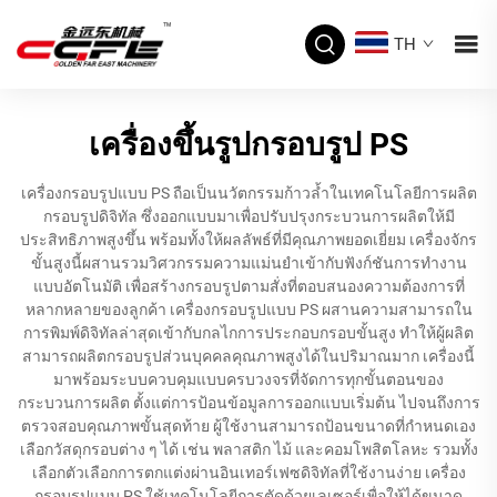
TH
เครื่องขึ้นรูปกรอบรูป PS
เครื่องกรอบรูปแบบ PS ถือเป็นนวัตกรรมก้าวล้ำในเทคโนโลยีการผลิต
กรอบรูปดิจิทัล ซึ่งออกแบบมาเพื่อปรับปรุงกระบวนการผลิตให้มี
ประสิทธิภาพสูงขึ้น พร้อมทั้งให้ผลลัพธ์ที่มีคุณภาพยอดเยี่ยม เครื่องจักร
ขั้นสูงนี้ผสานรวมวิศวกรรมความแม่นยำเข้ากับฟังก์ชันการทำงาน
แบบอัตโนมัติ เพื่อสร้างกรอบรูปตามสั่งที่ตอบสนองความต้องการที่
หลากหลายของลูกค้า เครื่องกรอบรูปแบบ PS ผสานความสามารถใน
การพิมพ์ดิจิทัลล่าสุดเข้ากับกลไกการประกอบกรอบขั้นสูง ทำให้ผู้ผลิต
สามารถผลิตกรอบรูปส่วนบุคคลคุณภาพสูงได้ในปริมาณมาก เครื่องนี้
มาพร้อมระบบควบคุมแบบครบวงจรที่จัดการทุกขั้นตอนของ
กระบวนการผลิต ตั้งแต่การป้อนข้อมูลการออกแบบเริ่มต้น ไปจนถึงการ
ตรวจสอบคุณภาพขั้นสุดท้าย ผู้ใช้งานสามารถป้อนขนาดที่กำหนดเอง
เลือกวัสดุกรอบต่าง ๆ ได้ เช่น พลาสติก ไม้ และคอมโพสิตโลหะ รวมทั้ง
เลือกตัวเลือกการตกแต่งผ่านอินเทอร์เฟซดิจิทัลที่ใช้งานง่าย เครื่อง
กรอบรูปแบบ PS ใช้เทคโนโลยีการตัดด้วยเลเซอร์เพื่อให้ได้ขนาด