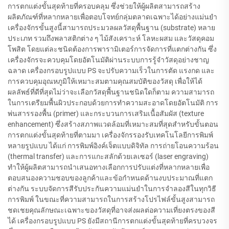
การตกแต่งขั้นสุดท้ายที่ครอบคลุม ซึ่งช่วยให้ผู้ผลิตสามารถสร้าง
ผลิตภัณฑ์ที่หลากหลายเพื่อตอบโจทย์กลุ่มตลาดเฉพาะได้อย่างแม่นยำ
เครื่องจักรขั้นสูงนี้สามารถประมวลผลวัสดุพื้นฐาน (substrate) หลาย
ประเภท รวมถึงพลาสติกต่าง ๆ ไม้สังเคราะห์ โลหะผสม และวัสดุคอม
โพสิต โดยแต่ละชนิดต้องการพารามิเตอร์การจัดการที่แตกต่างกัน ซึ่ง
เครื่องจักรจะควบคุมโดยอัตโนมัติผ่านระบบการรู้จำวัสดุอย่างชาญ
ฉลาด เครื่องกรอบรูปแบบ PS จะปรับความเร็วในการตัด แรงกด และ
การควบคุมอุณหภูมิให้เหมาะสมตามคุณสมบัติของวัสดุ เพื่อให้ได้
ผลลัพธ์ที่ดีที่สุดไม่ว่าจะเลือกวัสดุพื้นฐานชนิดใดก็ตาม ความสามารถ
ในการเตรียมพื้นผิวประกอบด้วยการทำความสะอาดโดยอัตโนมัติ การ
พ่นสารรองพื้น (primer) และกระบวนการเสริมเนื้อสัมผัส (texture
enhancement) ซึ่งสร้างสภาพแวดล้อมที่เหมาะสมที่สุดสำหรับขั้นตอน
การตกแต่งขั้นสุดท้ายที่ตามมา เครื่องจักรรองรับเทคโนโลยีการพิมพ์
หลายรูปแบบ ได้แก่ การพิมพ์อิงค์เจ็ตแบบดิจิทัล การถ่ายโอนความร้อน
(thermal transfer) และการแกะสลักด้วยเลเซอร์ (laser engraving)
ทำให้ผู้ผลิตสามารถนำเสนอทางเลือกการปรับแต่งที่หลากหลายเพื่อ
ตอบสนองความชอบของลูกค้าและข้อกำหนดด้านงบประมาณที่แตก
ต่างกัน ระบบจัดการสีรับประกันความแม่นยำในการจำลองสีในทุกวิธี
การพิมพ์ ในขณะที่ความสามารถในการสร้างโปรไฟล์ขั้นสูงสามารถ
ชดเชยคุณลักษณะเฉพาะของวัสดุที่อาจส่งผลต่อความเที่ยงตรงของสี
ได้ เครื่องกรอบรูปแบบ PS ยังมีสถานีการตกแต่งขั้นสุดท้ายที่ครบวงจร