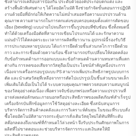
ซึ่งสามารถเคลือบสารป้องกัน ประดับด้วยองค์ประกอบตกแต่ง และ
สร้างพื้นผิวพิเศษต่าง ๆ ได้โดยอัตโนมัติ จึงช่วยกำจัดขั้นตอนการปฏิบัติ
งานด้วยมือที่มักก่อให้เกิดความไม่สม่ำเสมอหรือความแปรปรวนด้าน
คุณภาพ ความสามารถในการตกแต่งขอบครอบคลุมตั้งแต่การตัดขอบ
เอียง (beveling) แบบง่ายไปจนถึงการขึ้นรูปขอบที่ซับซ้อน ซึ่งทั้งหมดนี้
ทำได้ด้วยเครื่องมือตัดที่สามารถเขียนโปรแกรมได้ และรักษาความ
แม่นยำไว้ได้ตลอดระยะเวลาการผลิตที่ยาวนาน อุปกรณ์นี้รองรับวิธี
การประกอบหลายรูปแบบ ได้แก่ การยึดด้วยชิ้นส่วนกลไก การยึดด้วย
กาว และการเชื่อมด้วยความร้อน ซึ่งสามารถปรับเปลี่ยนให้สอดคล้อง
กับข้อกำหนดด้านการออกแบบและข้อกำหนดด้านความทนทานที่แตก
ต่างกัน การลดของเสียจากวัสดุถือเป็นประโยชน์สำคัญหนึ่งประการ
เนื่องจากเครื่องกรอบรูปแบบ PS สามารถเพิ่มประสิทธิภาพรูปแบบการ
ตัด และนำเศษวัสดุที่เหลือจากการตัดไปแปรรูปเป็นชิ้นส่วนขนาดเล็ก
เพิ่มเติมได้เมื่อเป็นไปได้ ระบบควบคุมคุณภาพตรวจสอบความสมบูรณ์
ของวัสดุอย่างต่อเนื่อง เพื่อตรวจจับข้อบกพร่องหรือความแปรปรวนที่
อาจส่งผลต่อลักษณะภายนอกหรือประสิทธิภาพของผลิตภัณฑ์สำเร็จรูป
เครื่องจักรบันทึกข้อมูลการใช้วัสดุอย่างละเอียด ซึ่งสนับสนุนการ
บริหารจัดการสินค้าคงคลังและการวิเคราะห์ต้นทุน ในขณะที่ระบบสั่ง
ซื้อโดยอัตโนมัติสามารถกระตุ้นการสั่งเติมวัสดุใหม่ได้ทันทีที่ระดับ
สต๊อกลดลงถึงเกณฑ์ที่กำหนดไว้ล่วงหน้า จึงรับประกันศักยภาพในการ
ผลิตที่ไม่ขาดตอนและช่วยบริหารจัดการกระแสเงินสดให้มี
ประสิทธิภาพสูงสุด