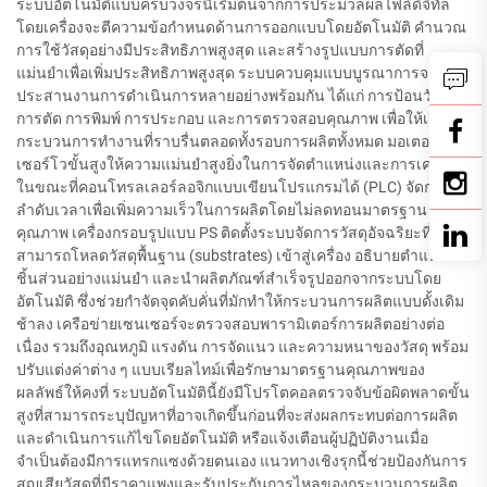
ระบบอัตโนมัติแบบครบวงจรนี้เริ่มต้นจากการประมวลผลไฟล์ดิจิทัล
โดยเครื่องจะตีความข้อกำหนดด้านการออกแบบโดยอัตโนมัติ คำนวณ
การใช้วัสดุอย่างมีประสิทธิภาพสูงสุด และสร้างรูปแบบการตัดที่
แม่นยำเพื่อเพิ่มประสิทธิภาพสูงสุด ระบบควบคุมแบบบูรณาการจะ
ประสานงานการดำเนินการหลายอย่างพร้อมกัน ได้แก่ การป้อนวัสดุ
การตัด การพิมพ์ การประกอบ และการตรวจสอบคุณภาพ เพื่อให้เกิด
กระบวนการทำงานที่ราบรื่นตลอดทั้งรอบการผลิตทั้งหมด มอเตอร์
เซอร์โวขั้นสูงให้ความแม่นยำสูงยิ่งในการจัดตำแหน่งและการเคลื่อนที่
ในขณะที่คอนโทรลเลอร์ลอจิกแบบเขียนโปรแกรมได้ (PLC) จัดการ
ลำดับเวลาเพื่อเพิ่มความเร็วในการผลิตโดยไม่ลดทอนมาตรฐาน
คุณภาพ เครื่องกรอบรูปแบบ PS ติดตั้งระบบจัดการวัสดุอัจฉริยะที่
สามารถโหลดวัสดุพื้นฐาน (substrates) เข้าสู่เครื่อง อธิบายตำแหน่ง
ชิ้นส่วนอย่างแม่นยำ และนำผลิตภัณฑ์สำเร็จรูปออกจากระบบโดย
อัตโนมัติ ซึ่งช่วยกำจัดจุดคับคั่นที่มักทำให้กระบวนการผลิตแบบดั้งเดิม
ช้าลง เครือข่ายเซนเซอร์จะตรวจสอบพารามิเตอร์การผลิตอย่างต่อ
เนื่อง รวมถึงอุณหภูมิ แรงดัน การจัดแนว และความหนาของวัสดุ พร้อม
ปรับแต่งค่าต่าง ๆ แบบเรียลไทม์เพื่อรักษามาตรฐานคุณภาพของ
ผลลัพธ์ให้คงที่ ระบบอัตโนมัตินี้ยังมีโปรโตคอลตรวจจับข้อผิดพลาดขั้น
สูงที่สามารถระบุปัญหาที่อาจเกิดขึ้นก่อนที่จะส่งผลกระทบต่อการผลิต
และดำเนินการแก้ไขโดยอัตโนมัติ หรือแจ้งเตือนผู้ปฏิบัติงานเมื่อ
จำเป็นต้องมีการแทรกแซงด้วยตนเอง แนวทางเชิงรุกนี้ช่วยป้องกันการ
สูญเสียวัสดุที่มีราคาแพงและรับประกันการไหลของกระบวนการผลิต