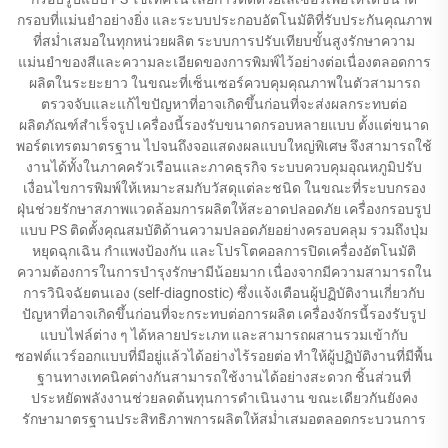
กรอบที่แม่นยำอย่างยิ่ง และระบบประกอบอัตโนมัติที่รับประกันคุณภาพ
ที่สม่ำเสมอในทุกหน่วยผลิต ระบบการปรับเทียบขั้นสูงรักษาความ
แม่นยำของสีและความละเอียดของการพิมพ์ไว้อย่างต่อเนื่องตลอดการ
ผลิตในระยะยาว ในขณะที่เซ็นเซอร์ควบคุมคุณภาพในตัวสามารถ
ตรวจจับและแก้ไขปัญหาที่อาจเกิดขึ้นก่อนที่จะส่งผลกระทบต่อ
ผลิตภัณฑ์สำเร็จรูป เครื่องนี้รองรับขนาดกรอบหลายแบบ ตั้งแต่ขนาด
พอร์ตเทรตมาตรฐาน ไปจนถึงจอแสดงผลแบบใหญ่พิเศษ จึงสามารถใช้
งานได้ทั้งในภาคครัวเรือนและภาคธุรกิจ ระบบควบคุมอุณหภูมิปรับ
เงื่อนไขการพิมพ์ให้เหมาะสมกับวัสดุแต่ละชนิด ในขณะที่ระบบกรอง
ฝุ่นช่วยรักษาสภาพแวดล้อมการผลิตให้สะอาดปลอดภัย เครื่องกรอบรูป
แบบ PS ติดตั้งคุณสมบัติด้านความปลอดภัยอย่างครอบคลุม รวมถึงปุ่ม
หยุดฉุกเฉิน กำแพงป้องกัน และโปรโตคอลการปิดเครื่องอัตโนมัติ
ความต้องการในการบำรุงรักษามีน้อยมาก เนื่องจากมีความสามารถใน
การวินิจฉัยตนเอง (self-diagnostic) ซึ่งแจ้งเตือนผู้ปฏิบัติงานเกี่ยวกับ
ปัญหาที่อาจเกิดขึ้นก่อนที่จะกระทบต่อการผลิต เครื่องจักรนี้รองรับรูป
แบบไฟล์ต่าง ๆ ได้หลายประเภท และสามารถผสานรวมเข้ากับ
ซอฟต์แวร์ออกแบบที่มีอยู่แล้วได้อย่างไร้รอยต่อ ทำให้ผู้ปฏิบัติงานที่มีพื้น
ฐานทางเทคนิคต่างกันสามารถใช้งานได้อย่างสะดวก ชิ้นส่วนที่
ประหยัดพลังงานช่วยลดต้นทุนการดำเนินงาน ขณะเดียวกันยังคง
รักษามาตรฐานประสิทธิภาพการผลิตให้สม่ำเสมอตลอดกระบวนการ