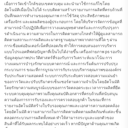
เมื่อการวัดเข้าใกล้ขอบเขตควบคุม และนํามาใช้การแก้ไขโดย
อัตโนมัติเมื่อเป็นไปได้ ระบบติดตามสร้างรายงานการผลิตที่ครบถ้วนที่
บันทึกผลการทํางานของคุณภาพ การใช้วัสดุ ประสิทธิภาพของ
เครื่องจักร และผลผลิตของผู้ประกอบการ โดยให้บริหารจัดการข้อมูลที่
สามารถนําไปปฏิบัติเพื่อการวางแผนยุทธศาสตร์และการปรับปรุงกา
รดําเนินงาน ความสามารถในการติดตามทางไกลทําให้ผู้ดูแลสามารถ
ติดตามสถานะการผลิตและมาตรฐานคุณภาพจากสถานที่ใด ๆ ผ่าน
การเชื่อมต่ออินเตอร์เน็ตที่ปลอดภัย ทําให้การตอบสนองการบริหาร
แบบโปรแอคทีฟต่อปัญหาที่เป็นไปได้ง่ายขึ้น เครื่องถ่ายภาพ ps รองรับ
ข้อมูลคุณภาพประวัติศาสตร์ที่รองรับการวิเคราะห์แนวโน้ม การ
วางแผนการบํารุงรักษาแบบคาดการณ์ และการเริ่มต้นการปรับปรุง
กระบวนการ ขณะที่การบูรณาการกับระบบบริหารคุณภาพขององค์กร
รับประกันความสอดคล้ ระบบการปรับระดับตรวจสอบความแม่นยํา
ของการวัดและปรับปริมาตรเซ็นเซอร์ตามความจําเป็นโดยอัตโนมัติ
โดยรักษาความสมบูรณ์แบบของการวัดตลอดระยะเวลาการผลิตที่ยืด
ระบบควบคุมคุณภาพรวมถึงคุณสมบัติเอกสารที่ครบถ้วนที่สนับสนุน
ความต้องการการรับรองและการตรวจสอบลูกค้า ในขณะที่การ
รายงานอัตโนมัติสร้างใบรับรองคุณภาพและเอกสารความสอดคล้อง
โดยอัตโนมัติ ความสามารถในการติดตามติดตามผลิตภัณฑ์แต่ละชิ้น
ตลอดกระบวนการผลิตทั้งหมด ทําให้สามารถระบุและแยกตัวของ
สินค้าที่ได้รับผลกระทบได้อย่างรวดเร็ว หากมีปัญหาด้านคุณภาพเกิด