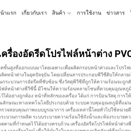
น้าแรก
เกี่ยวกับเรา
สินค้า
การใช้งาน
ข่าวสาร
เครื่องอัดรีดโปรไฟล์หน้าต่าง PV
รผลิตขั้นสูงที่ออกแบบมาโดยเฉพาะเพื่อผลิตกรอบหน้าต่างและโปรไฟ
ลิตหน้าต่างในยุคปัจจุบัน โดยเปลี่ยนสารประกอบพีวีซีดิบให้กลายเ
กระบวนการอัดรีดที่ซับซ้อน ซึ่งวัสดุพีวีซีที่ถูกให้ความร้อนจะถูกด
ล์หน้าต่างพีวีซีนี้ มีโซนให้ความร้อนหลายโซนที่ควบคุมอุณหภูมิได
้อย่างถูกต้อง หน้าที่หลักของเครื่อง ได้แก่ การป้อนวัสดุ การ
ุณลักษณะทางเทคโนโลยีประกอบด้วย ระบบควบคุมอุณหภูมิที่แม่นย
วจสอบคุณภาพแบบบูรณาการ เครื่องเหล่านี้โดยทั่วไปใช้หน่วยดึงออก 
กระบวนการผลิต ระบบระบายความร้อนใช้ถังน้ำและห้องระบายความร
ตามที่กำหนดไว้ได้อย่างครบถ้วน เครื่องอัดรีดโปรไฟล์หน้าต่างพี
่าง ๆ แบบเรียลไทม์ เพื่อให้มั่นใจในคุณภาพของผลิตภัณฑ์ที่สม่ำเส