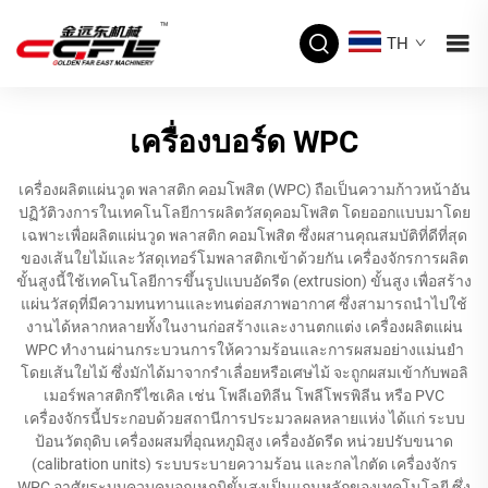
TH
เครื่องบอร์ด WPC
เครื่องผลิตแผ่นวูด พลาสติก คอมโพสิต (WPC) ถือเป็นความก้าวหน้าอัน
ปฏิวัติวงการในเทคโนโลยีการผลิตวัสดุคอมโพสิต โดยออกแบบมาโดย
เฉพาะเพื่อผลิตแผ่นวูด พลาสติก คอมโพสิต ซึ่งผสานคุณสมบัติที่ดีที่สุด
ของเส้นใยไม้และวัสดุเทอร์โมพลาสติกเข้าด้วยกัน เครื่องจักรการผลิต
ขั้นสูงนี้ใช้เทคโนโลยีการขึ้นรูปแบบอัดรีด (extrusion) ขั้นสูง เพื่อสร้าง
แผ่นวัสดุที่มีความทนทานและทนต่อสภาพอากาศ ซึ่งสามารถนำไปใช้
งานได้หลากหลายทั้งในงานก่อสร้างและงานตกแต่ง เครื่องผลิตแผ่น
WPC ทำงานผ่านกระบวนการให้ความร้อนและการผสมอย่างแม่นยำ
โดยเส้นใยไม้ ซึ่งมักได้มาจากรำเลื่อยหรือเศษไม้ จะถูกผสมเข้ากับพอลิ
เมอร์พลาสติกรีไซเคิล เช่น โพลีเอทิลีน โพลีโพรพิลีน หรือ PVC
เครื่องจักรนี้ประกอบด้วยสถานีการประมวลผลหลายแห่ง ได้แก่ ระบบ
ป้อนวัตถุดิบ เครื่องผสมที่อุณหภูมิสูง เครื่องอัดรีด หน่วยปรับขนาด
(calibration units) ระบบระบายความร้อน และกลไกตัด เครื่องจักร
WPC อาศัยระบบควบคุมอุณหภูมิขั้นสูงเป็นแกนหลักของเทคโนโลยี ซึ่ง