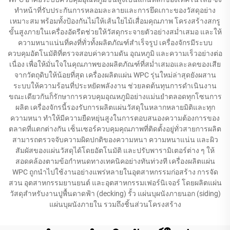
ทำหน้าที่รับประกันการหลอมละลายและการยึดเกาะของวัสดุอย่าง
เหมาะสม พร้อมทั้งป้องกันไม่ให้เส้นใยไม้เสื่อมคุณภาพ โครงสร้างสกรู
ขั้นสูงภายในเครื่องอัดรีดช่วยให้วัสดุกระจายตัวอย่างสม่ำเสมอ และให้
ความหนาแน่นที่คงที่ทั่วทั้งผลิตภัณฑ์สำเร็จรูป เครื่องจักรมีระบบ
ควบคุมอัตโนมัติที่ตรวจสอบค่าความดัน อุณหภูมิ และความเร็วอย่างต่อ
เนื่อง เพื่อให้มั่นใจในคุณภาพของผลิตภัณฑ์ที่สม่ำเสมอและลดของเสีย
จากวัตถุดิบให้น้อยที่สุด เครื่องผลิตแผ่น WPC รุ่นใหม่ล่าสุดยังผสาน
ระบบให้ความร้อนที่ประหยัดพลังงาน ช่วยลดต้นทุนการดำเนินงาน
ขณะเดียวกันก็รักษาการควบคุมอุณหภูมิอย่างแม่นยำตลอดทุกโซนการ
ผลิต เครื่องจักรนี้รองรับการผลิตแผ่นวัสดุในหลากหลายมิติและทุก
ความหนา ทำให้มีความยืดหยุ่นสูงในการตอบสนองความต้องการของ
ตลาดที่แตกต่างกัน เซ็นเซอร์ควบคุมคุณภาพที่ติดตั้งอยู่ทั่วสายการผลิต
สามารถตรวจจับความผิดปกติของความหนา ความหนาแน่น และผิว
สัมผัสของแผ่นวัสดุได้โดยอัตโนมัติ และปรับพารามิเตอร์ต่าง ๆ ให้
สอดคล้องตามข้อกำหนดทางเทคนิคอย่างทันท่วงที เครื่องผลิตแผ่น
WPC ถูกนำไปใช้งานอย่างแพร่หลายในอุตสาหกรรมก่อสร้าง การจัด
สวน อุตสาหกรรมยานยนต์ และอุตสาหกรรมเฟอร์นิเจอร์ โดยผลิตแผ่น
วัสดุสำหรับงานปูพื้นดาดฟ้า (decking) รั้ว แผ่นบุผนังภายนอก (siding)
แผ่นบุผนังภายใน รวมถึงชิ้นส่วนโครงสร้าง