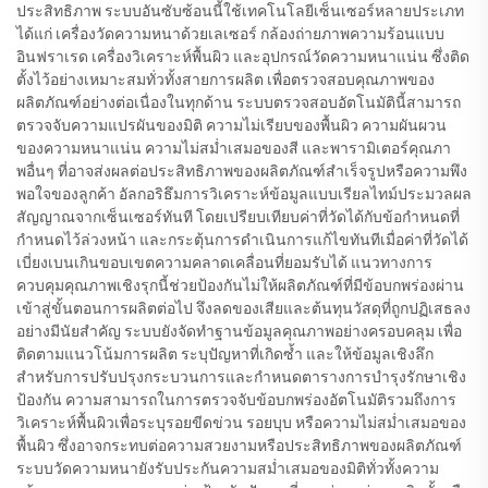
ประสิทธิภาพ ระบบอันซับซ้อนนี้ใช้เทคโนโลยีเซ็นเซอร์หลายประเภท
ได้แก่ เครื่องวัดความหนาด้วยเลเซอร์ กล้องถ่ายภาพความร้อนแบบ
อินฟราเรด เครื่องวิเคราะห์พื้นผิว และอุปกรณ์วัดความหนาแน่น ซึ่งติด
ตั้งไว้อย่างเหมาะสมทั่วทั้งสายการผลิต เพื่อตรวจสอบคุณภาพของ
ผลิตภัณฑ์อย่างต่อเนื่องในทุกด้าน ระบบตรวจสอบอัตโนมัตินี้สามารถ
ตรวจจับความแปรผันของมิติ ความไม่เรียบของพื้นผิว ความผันผวน
ของความหนาแน่น ความไม่สม่ำเสมอของสี และพารามิเตอร์คุณภา
พอื่นๆ ที่อาจส่งผลต่อประสิทธิภาพของผลิตภัณฑ์สำเร็จรูปหรือความพึง
พอใจของลูกค้า อัลกอริธึมการวิเคราะห์ข้อมูลแบบเรียลไทม์ประมวลผล
สัญญาณจากเซ็นเซอร์ทันที โดยเปรียบเทียบค่าที่วัดได้กับข้อกำหนดที่
กำหนดไว้ล่วงหน้า และกระตุ้นการดำเนินการแก้ไขทันทีเมื่อค่าที่วัดได้
เบี่ยงเบนเกินขอบเขตความคลาดเคลื่อนที่ยอมรับได้ แนวทางการ
ควบคุมคุณภาพเชิงรุกนี้ช่วยป้องกันไม่ให้ผลิตภัณฑ์ที่มีข้อบกพร่องผ่าน
เข้าสู่ขั้นตอนการผลิตต่อไป จึงลดของเสียและต้นทุนวัสดุที่ถูกปฏิเสธลง
อย่างมีนัยสำคัญ ระบบยังจัดทำฐานข้อมูลคุณภาพอย่างครอบคลุม เพื่อ
ติดตามแนวโน้มการผลิต ระบุปัญหาที่เกิดซ้ำ และให้ข้อมูลเชิงลึก
สำหรับการปรับปรุงกระบวนการและกำหนดตารางการบำรุงรักษาเชิง
ป้องกัน ความสามารถในการตรวจจับข้อบกพร่องอัตโนมัติรวมถึงการ
วิเคราะห์พื้นผิวเพื่อระบุรอยขีดข่วน รอยบุบ หรือความไม่สม่ำเสมอของ
พื้นผิว ซึ่งอาจกระทบต่อความสวยงามหรือประสิทธิภาพของผลิตภัณฑ์
ระบบวัดความหนายังรับประกันความสม่ำเสมอของมิติทั่วทั้งความ