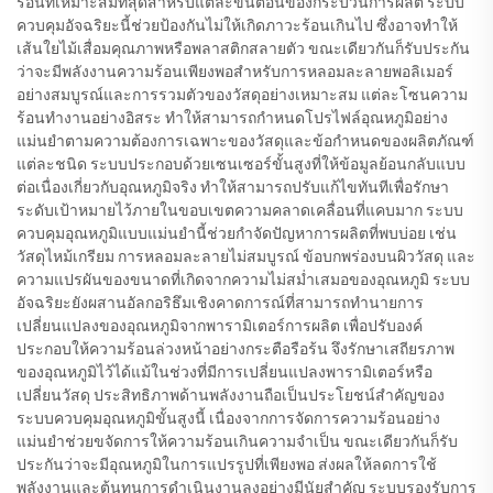
ร้อนที่เหมาะสมที่สุดสำหรับแต่ละขั้นตอนของกระบวนการผลิต ระบบ
ควบคุมอัจฉริยะนี้ช่วยป้องกันไม่ให้เกิดภาวะร้อนเกินไป ซึ่งอาจทำให้
เส้นใยไม้เสื่อมคุณภาพหรือพลาสติกสลายตัว ขณะเดียวกันก็รับประกัน
ว่าจะมีพลังงานความร้อนเพียงพอสำหรับการหลอมละลายพอลิเมอร์
อย่างสมบูรณ์และการรวมตัวของวัสดุอย่างเหมาะสม แต่ละโซนความ
ร้อนทำงานอย่างอิสระ ทำให้สามารถกำหนดโปรไฟล์อุณหภูมิอย่าง
แม่นยำตามความต้องการเฉพาะของวัสดุและข้อกำหนดของผลิตภัณฑ์
แต่ละชนิด ระบบประกอบด้วยเซนเซอร์ขั้นสูงที่ให้ข้อมูลย้อนกลับแบบ
ต่อเนื่องเกี่ยวกับอุณหภูมิจริง ทำให้สามารถปรับแก้ไขทันทีเพื่อรักษา
ระดับเป้าหมายไว้ภายในขอบเขตความคลาดเคลื่อนที่แคบมาก ระบบ
ควบคุมอุณหภูมิแบบแม่นยำนี้ช่วยกำจัดปัญหาการผลิตที่พบบ่อย เช่น
วัสดุไหม้เกรียม การหลอมละลายไม่สมบูรณ์ ข้อบกพร่องบนผิววัสดุ และ
ความแปรผันของขนาดที่เกิดจากความไม่สม่ำเสมอของอุณหภูมิ ระบบ
อัจฉริยะยังผสานอัลกอริธึมเชิงคาดการณ์ที่สามารถทำนายการ
เปลี่ยนแปลงของอุณหภูมิจากพารามิเตอร์การผลิต เพื่อปรับองค์
ประกอบให้ความร้อนล่วงหน้าอย่างกระตือรือร้น จึงรักษาเสถียรภาพ
ของอุณหภูมิไว้ได้แม้ในช่วงที่มีการเปลี่ยนแปลงพารามิเตอร์หรือ
เปลี่ยนวัสดุ ประสิทธิภาพด้านพลังงานถือเป็นประโยชน์สำคัญของ
ระบบควบคุมอุณหภูมิขั้นสูงนี้ เนื่องจากการจัดการความร้อนอย่าง
แม่นยำช่วยขจัดการให้ความร้อนเกินความจำเป็น ขณะเดียวกันก็รับ
ประกันว่าจะมีอุณหภูมิในการแปรรูปที่เพียงพอ ส่งผลให้ลดการใช้
พลังงานและต้นทุนการดำเนินงานลงอย่างมีนัยสำคัญ ระบบรองรับการ