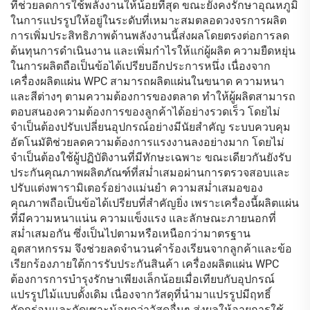
ที่ช่วยลดการใช้พลังงานให้น้อยที่สุด ขณะยังคงรักษาอุณหภูมิ
ในการแปรรูปให้อยู่ในระดับที่เหมาะสมตลอดวงจรการผลิต
การเพิ่มประสิทธิภาพด้านพลังงานนี้ส่งผลโดยตรงต่อการลด
ต้นทุนการดำเนินงาน และเพิ่มกำไรให้แก่ผู้ผลิต ความยืดหยุ่น
ในการผลิตถือเป็นข้อได้เปรียบอีกประการหนึ่ง เนื่องจาก
เครื่องผลิตแผ่น WPC สามารถผลิตแผ่นในขนาด ความหนา
และสีต่างๆ ตามความต้องการของตลาด ทำให้ผู้ผลิตสามารถ
ตอบสนองความต้องการของลูกค้าได้อย่างรวดเร็ว โดยไม่
จำเป็นต้องปรับเปลี่ยนอุปกรณ์อย่างมีนัยสำคัญ ระบบควบคุม
อัตโนมัติช่วยลดความต้องการแรงงานลงอย่างมาก โดยไม่
จำเป็นต้องใช้ผู้ปฏิบัติงานที่มีทักษะเฉพาะ ขณะเดียวกันยังรับ
ประกันคุณภาพผลิตภัณฑ์ที่สม่ำเสมอผ่านการตรวจสอบและ
ปรับแต่งพารามิเตอร์อย่างแม่นยำ ความสม่ำเสมอของ
คุณภาพถือเป็นข้อได้เปรียบที่สำคัญยิ่ง เพราะเครื่องนี้ผลิตแผ่น
ที่มีความหนาแน่น ความแข็งแรง และลักษณะภายนอกที่
สม่ำเสมอกัน ซึ่งเป็นไปตามหรือเหนือกว่ามาตรฐาน
อุตสาหกรรม จึงช่วยลดจำนวนคำร้องเรียนจากลูกค้าและข้อ
เรียกร้องภายใต้การรับประกันสินค้า เครื่องผลิตแผ่น WPC
ต้องการการบำรุงรักษาเพียงเล็กน้อยเมื่อเทียบกับอุปกรณ์
แปรรูปไม้แบบดั้งเดิม เนื่องจากวัสดุที่นำมาแปรรูปมีฤทธิ์
กัดกร่อนและกัดเซาะน้อยกว่าวัสดุอื่นๆ ส่งผลให้อายุการใช้