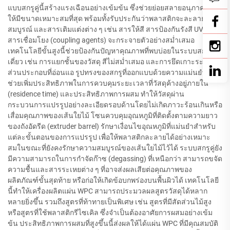
แบบสกรูคู่นี้สร้างแรงเฉือนอย่างเข้มข้น ซึ่งช่วยย่อยสลายอนุภาควัสดุ
ให้มีขนาดเหมาะสมที่สุด พร้อมทั้งรับประกันว่าพลาสติกจะละลายอย่าง
สมบูรณ์ และสารเติมแต่งต่าง ๆ เช่น สารให้สี สารป้องกันรังสี UV และ
สารเชื่อมโยง (coupling agents) จะกระจายตัวอย่างสม่ำเสมอ
เทคโนโลยีขั้นสูงนี้ช่วยป้องกันปัญหาคุณภาพที่พบบ่อยในระบบสกรู
เดี่ยว เช่น การแยกชั้นของวัสดุ สีไม่สม่ำเสมอ และการยึดเกาะระหว่าง
ส่วนประกอบที่อ่อนแอ รูปทรงของสกรูที่ออกแบบด้วยความแม่นยำสูง
ช่วยเพิ่มประสิทธิภาพในการควบคุมระยะเวลาที่วัสดุค้างอยู่ภายใน
(residence time) และประสิทธิภาพการผสม ทำให้วัสดุผ่าน
กระบวนการแปรรูปอย่างละเอียดรอบด้านโดยไม่เกิดภาวะร้อนเกินหรือ
เสื่อมคุณภาพของเส้นใยไม้ โซนควบคุมอุณหภูมิที่ติดตั้งตามความยาว
ของถังอัดรีด (extruder barrel) รักษาเงื่อนไขอุณหภูมิที่แม่นยำสำหรับ
แต่ละขั้นตอนของการแปรรูป เพื่อให้พลาสติกละลายได้อย่างเหมาะ
สมในขณะที่ยังคงรักษาความสมบูรณ์ของเส้นใยไม้ไว้ได้ ระบบสกรูคู่ยัง
มีความสามารถในการกำจัดก๊าซ (degassing) ที่เหนือกว่า สามารถขจัด
ความชื้นและสารระเหยต่าง ๆ ที่อาจส่งผลเสียต่อคุณภาพของ
ผลิตภัณฑ์ขั้นสุดท้าย หรือก่อให้เกิดข้อบกพร่องบนพื้นผิวได้ เทคโนโลยี
นี้ทำให้เครื่องผลิตแผ่น WPC สามารถประมวลผลสูตรวัสดุได้หลาก
หลายยิ่งขึ้น รวมถึงสูตรที่ท้าทายเป็นพิเศษ เช่น สูตรที่มีสัดส่วนไม้สูง
หรือสูตรที่ใช้พลาสติกรีไซเคิล ซึ่งจำเป็นต้องอาศัยการผสมอย่างเข้ม
ข้น ประสิทธิภาพการผสมที่สูงขึ้นนี้ส่งผลให้ได้แผ่น WPC ที่มีคุณสมบัติ