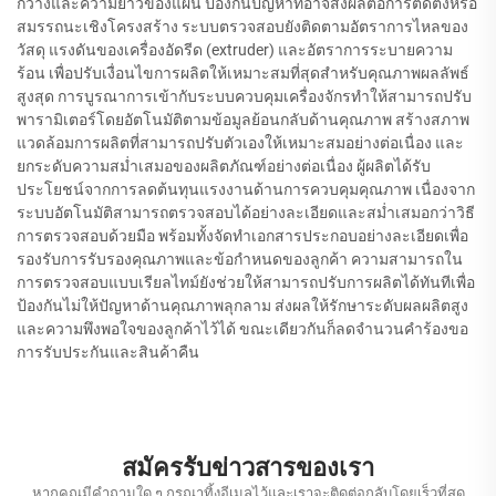
กว้างและความยาวของแผ่น ป้องกันปัญหาที่อาจส่งผลต่อการติดตั้งหรือ
สมรรถนะเชิงโครงสร้าง ระบบตรวจสอบยังติดตามอัตราการไหลของ
วัสดุ แรงดันของเครื่องอัดรีด (extruder) และอัตราการระบายความ
ร้อน เพื่อปรับเงื่อนไขการผลิตให้เหมาะสมที่สุดสำหรับคุณภาพผลลัพธ์
สูงสุด การบูรณาการเข้ากับระบบควบคุมเครื่องจักรทำให้สามารถปรับ
พารามิเตอร์โดยอัตโนมัติตามข้อมูลย้อนกลับด้านคุณภาพ สร้างสภาพ
แวดล้อมการผลิตที่สามารถปรับตัวเองให้เหมาะสมอย่างต่อเนื่อง และ
ยกระดับความสม่ำเสมอของผลิตภัณฑ์อย่างต่อเนื่อง ผู้ผลิตได้รับ
ประโยชน์จากการลดต้นทุนแรงงานด้านการควบคุมคุณภาพ เนื่องจาก
ระบบอัตโนมัติสามารถตรวจสอบได้อย่างละเอียดและสม่ำเสมอกว่าวิธี
การตรวจสอบด้วยมือ พร้อมทั้งจัดทำเอกสารประกอบอย่างละเอียดเพื่อ
รองรับการรับรองคุณภาพและข้อกำหนดของลูกค้า ความสามารถใน
การตรวจสอบแบบเรียลไทม์ยังช่วยให้สามารถปรับการผลิตได้ทันทีเพื่อ
ป้องกันไม่ให้ปัญหาด้านคุณภาพลุกลาม ส่งผลให้รักษาระดับผลผลิตสูง
และความพึงพอใจของลูกค้าไว้ได้ ขณะเดียวกันก็ลดจำนวนคำร้องขอ
การรับประกันและสินค้าคืน
สมัครรับข่าวสารของเรา
หากคุณมีคำถามใด ๆ กรุณาทิ้งอีเมลไว้และเราจะติดต่อกลับโดยเร็วที่สุด