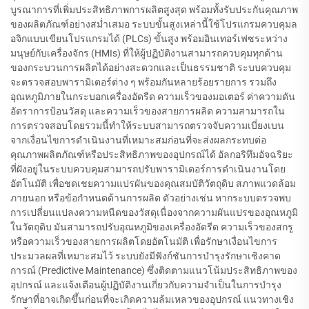
บูรณาการที่เพิ่มประสิทธิภาพการผลิตสูงสุด พร้อมทั้งรับประกันคุณภาพ
ของผลิตภัณฑ์อย่างสม่ำเสมอ ระบบขั้นสูงเหล่านี้ใช้โปรแกรมควบคุมล
อจิกแบบเขียนโปรแกรมได้ (PLCs) ขั้นสูง พร้อมอินเทอร์เฟซระหว่าง
มนุษย์กับเครื่องจักร (HMIs) ที่ให้ผู้ปฏิบัติงานสามารถควบคุมทุกด้าน
ของกระบวนการผลิตได้อย่างสะดวกและเป็นธรรมชาติ ระบบควบคุม
จะตรวจสอบพารามิเตอร์ต่าง ๆ พร้อมกันหลายร้อยรายการ รวมถึง
อุณหภูมิภายในกระบอกเครื่องอัดรีด ความเร็วของมอเตอร์ ค่าความดัน
อัตราการป้อนวัสดุ และความเร็วของสายการผลิต ความสามารถใน
การตรวจสอบโดยรวมนี้ทำให้ระบบสามารถตรวจจับความเบี่ยงเบน
จากเงื่อนไขการดำเนินงานที่เหมาะสมก่อนที่จะส่งผลกระทบต่อ
คุณภาพผลิตภัณฑ์หรือประสิทธิภาพของอุปกรณ์ได้ อัลกอริทึมอัจฉริยะ
ที่ฝังอยู่ในระบบควบคุมสามารถปรับพารามิเตอร์การดำเนินงานโดย
อัตโนมัติ เพื่อชดเชยความแปรผันของคุณสมบัติวัตถุดิบ สภาพแวดล้อม
ภายนอก หรือข้อกำหนดด้านการผลิต ตัวอย่างเช่น หากระบบตรวจพบ
การเปลี่ยนแปลงความหนืดของวัสดุเนื่องจากความผันแปรของอุณหภูมิ
ในวัตถุดิบ มันสามารถปรับอุณหภูมิของเครื่องอัดรีด ความเร็วของสกรู
หรือความเร็วของสายการผลิตโดยอัตโนมัติ เพื่อรักษาเงื่อนไขการ
ประมวลผลที่เหมาะสมไว้ ระบบยังมีฟังก์ชันการบำรุงรักษาเชิงคาด
การณ์ (Predictive Maintenance) ซึ่งติดตามแนวโน้มประสิทธิภาพของ
อุปกรณ์ และแจ้งเตือนผู้ปฏิบัติงานเกี่ยวกับความจำเป็นในการบำรุง
รักษาที่อาจเกิดขึ้นก่อนที่จะเกิดความล้มเหลวของอุปกรณ์ แนวทางเชิง