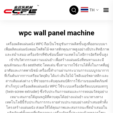
TH
wpc wall panel machine
เครื่องผลิตแผ่นผนัง WPC ถือเป็นโซลูชันการผลิตขั้นสูงที่ออกแบบมา
เพื่อผลิตแผ่นผนังคอมโพสิตไม้-พลาสติกคุณภาพสูงอย่างมีประสิทธิภาพ
และสม่ำเสมอ เครื่องจักรที่ซับซ้อนนี้ผสานเทคโนโลยีการอัดรีดขั้นสูง
เข้ากับวิศวกรรมความแม่นยำ เพื่อสร้างแผ่นผนังที่ทนทานและมี
คุณลักษณะเชิง aesthetic โดดเด่น ซึ่งสามารถใช้งานได้ทั้งในภาคที่อยู่
อาศัยและภาคพาณิชย์ เครื่องนี้ทำงานผ่านกระบวนการแบบบูรณาการ
ที่เริ่มต้นจากการเตรียมวัตถุดิบ ได้แก่ เส้นใยไม้ โพลิเมอร์พลาสติก และ
สารเติมแต่งต่าง ๆ ที่ช่วยยกระดับคุณสมบัติการใช้งานของผลิตภัณฑ์
สำเร็จรูป เครื่องผลิตแผ่นผนัง WPC ใช้ระบบเครื่องอัดรีดแบบสองสกรู
(twin-screw extruder) ซึ่งรับประกันการผสมและการหลอมวัสดุอย่าง
เหมาะสมภายใต้อุณหภูมิที่ควบคุมได้อย่างแม่นยำ แนวทางทาง
เทคโนโลยีนี้รับประกันการกระจายส่วนประกอบอย่างสม่ำเสมอทั่วทั้ง
โครงสร้างแผ่นผนัง ส่งผลให้ได้คุณภาพและสมรรถนะที่สม่ำเสมอใน
ผลิตภัณฑ์ทั้งหมดที่ผลิตออกมา เครื่องจักรนี้ประกอบด้วยหลายโซน