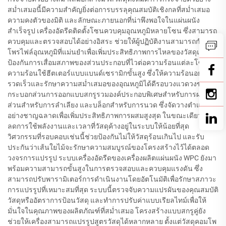
สม่ำเสมอนี้มีความสำคัญยิ่งต่อการบรรลุคุณสมบัติเชิงกลที่สม่ำเสมอ
ความคงตัวของมิติ และลักษณะภายนอกที่น่าพึงพอใจในแผ่นผนัง
สำเร็จรูป เครื่องอัดรีดติดตั้งโซนควบคุมอุณหภูมิหลายโซน ซึ่งสามารถ
ควบคุมและตรวจสอบได้อย่างอิสระ ช่วยให้ผู้ปฏิบัติงานสามารถกำหนด
โพรไฟล์อุณหภูมิที่แม่นยำเพื่อเพิ่มประสิทธิภาพการไหลของวัสดุและ
ป้องกันการเสื่อมสภาพของส่วนประกอบที่ไวต่อความร้อนแต่ละโซน
ความร้อนใช้ฮีตเตอร์แบบแบนด์เซรามิกขั้นสูง ซึ่งให้ความร้อนอย่าง
รวดเร็วและรักษาความสม่ำเสมอของอุณหภูมิได้ดีรอบวงแวดวงของ
กระบอกส่วนการออกแบบสกรูรวมองค์ประกอบพิเศษสำหรับการผสม
ส่วนสำหรับการลำเลียง และบล็อกสำหรับการนวด ซึ่งจัดวางตำแหน่ง
อย่างชาญฉลาดเพื่อเพิ่มประสิทธิภาพการผสมสูงสุด ในขณะเดียวกันก็
ลดการใช้พลังงานและเวลาที่วัสดุค้างอยู่ในระบบให้น้อยที่สุด
วิศวกรรมที่รอบคอบเช่นนี้ช่วยป้องกันไม่ให้วัสดุร้อนเกินไป และรับ
ประกันว่าเส้นใยไม้จะรักษาความสมบูรณ์ของโครงสร้างไว้ได้ตลอด
วงจรการแปรรูป ระบบเครื่องอัดรีดของเครื่องผลิตแผ่นผนัง WPC ยังมา
พร้อมความสามารถขั้นสูงในการตรวจสอบและควบคุมแรงดัน ซึ่ง
สามารถปรับพารามิเตอร์การดำเนินงานโดยอัตโนมัติเพื่อรักษาสภาวะ
การแปรรูปที่เหมาะสมที่สุด ระบบนี้ตรวจจับความแปรผันของคุณสมบัติ
วัสดุหรืออัตราการป้อนวัสดุ และทำการปรับค่าแบบเรียลไทม์เพื่อให้
มั่นใจในคุณภาพของผลิตภัณฑ์ที่สม่ำเสมอ โครงสร้างแบบสกรูคู่ยัง
ช่วยให้เครื่องสามารถแปรรูปสูตรวัสดุได้หลากหลาย ตั้งแต่วัสดุคอมโพ