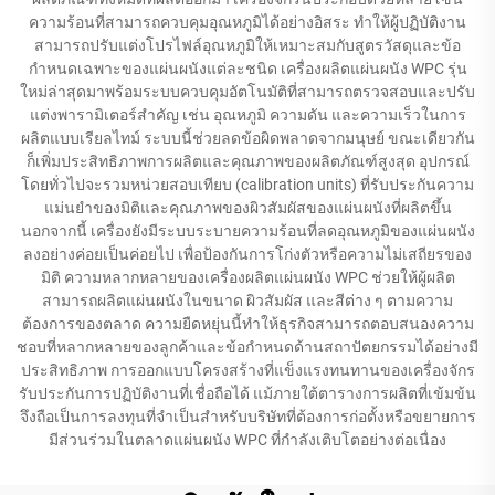
ความร้อนที่สามารถควบคุมอุณหภูมิได้อย่างอิสระ ทำให้ผู้ปฏิบัติงาน
สามารถปรับแต่งโปรไฟล์อุณหภูมิให้เหมาะสมกับสูตรวัสดุและข้อ
กำหนดเฉพาะของแผ่นผนังแต่ละชนิด เครื่องผลิตแผ่นผนัง WPC รุ่น
ใหม่ล่าสุดมาพร้อมระบบควบคุมอัตโนมัติที่สามารถตรวจสอบและปรับ
แต่งพารามิเตอร์สำคัญ เช่น อุณหภูมิ ความดัน และความเร็วในการ
ผลิตแบบเรียลไทม์ ระบบนี้ช่วยลดข้อผิดพลาดจากมนุษย์ ขณะเดียวกัน
ก็เพิ่มประสิทธิภาพการผลิตและคุณภาพของผลิตภัณฑ์สูงสุด อุปกรณ์
โดยทั่วไปจะรวมหน่วยสอบเทียบ (calibration units) ที่รับประกันความ
แม่นยำของมิติและคุณภาพของผิวสัมผัสของแผ่นผนังที่ผลิตขึ้น
นอกจากนี้ เครื่องยังมีระบบระบายความร้อนที่ลดอุณหภูมิของแผ่นผนัง
ลงอย่างค่อยเป็นค่อยไป เพื่อป้องกันการโก่งตัวหรือความไม่เสถียรของ
มิติ ความหลากหลายของเครื่องผลิตแผ่นผนัง WPC ช่วยให้ผู้ผลิต
สามารถผลิตแผ่นผนังในขนาด ผิวสัมผัส และสีต่าง ๆ ตามความ
ต้องการของตลาด ความยืดหยุ่นนี้ทำให้ธุรกิจสามารถตอบสนองความ
ชอบที่หลากหลายของลูกค้าและข้อกำหนดด้านสถาปัตยกรรมได้อย่างมี
ประสิทธิภาพ การออกแบบโครงสร้างที่แข็งแรงทนทานของเครื่องจักร
รับประกันการปฏิบัติงานที่เชื่อถือได้ แม้ภายใต้ตารางการผลิตที่เข้มข้น
จึงถือเป็นการลงทุนที่จำเป็นสำหรับบริษัทที่ต้องการก่อตั้งหรือขยายการ
มีส่วนร่วมในตลาดแผ่นผนัง WPC ที่กำลังเติบโตอย่างต่อเนื่อง