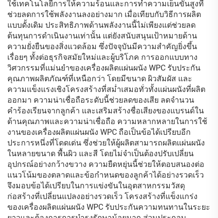
ใช้เทคโนโลยีการให้ความร้อนและการทำความเย็นขั้นสูงที่
ช่วยลดการใช้พลังงานลงอย่างมาก เมื่อเทียบกับวิธีการผลิต
แบบดั้งเดิม ประสิทธิภาพด้านพลังงานนี้ไม่เพียงแต่ช่วยลด
ต้นทุนการดำเนินงานเท่านั้น แต่ยังสนับสนุนเป้าหมายด้าน
ความยั่งยืนของสิ่งแวดล้อม ซึ่งปัจจุบันมีความสำคัญยิ่งขึ้น
เรื่อยๆ ทั้งต่อธุรกิจสมัยใหม่และผู้บริโภค การออกแบบทาง
วิศวกรรมที่แม่นยำของเครื่องผลิตแผ่นผนัง WPC รับประกัน
คุณภาพผลิตภัณฑ์ที่เหนือกว่า โดยมีขนาด ผิวสัมผัส และ
ความแข็งแรงเชิงโครงสร้างที่สม่ำเสมอทั่วทั้งแผ่นผนังที่ผลิต
ออกมา ความน่าเชื่อถือระดับนี้ช่วยลดของเสีย ลดจำนวน
คำร้องเรียนจากลูกค้า และเสริมสร้างชื่อเสียงของแบรนด์ใน
ด้านคุณภาพและความน่าเชื่อถือ ความหลากหลายในการใช้
งานของเครื่องผลิตแผ่นผนัง WPC ถือเป็นข้อได้เปรียบอีก
ประการหนึ่งที่โดดเด่น ซึ่งช่วยให้ผู้ผลิตสามารถผลิตแผ่นผนัง
ในหลายขนาด พื้นผิว และสี โดยไม่จำเป็นต้องปรับเปลี่ยน
อุปกรณ์อย่างกว้างขวาง ความยืดหยุ่นนี้ช่วยให้ตอบสนองต่อ
แนวโน้มของตลาดและข้อกำหนดของลูกค้าได้อย่างรวดเร็ว
จึงมอบข้อได้เปรียบในการแข่งขันในอุตสาหกรรมวัสดุ
ก่อสร้างที่เปลี่ยนแปลงอย่างรวดเร็ว โครงสร้างที่แข็งแกร่ง
ของเครื่องผลิตแผ่นผนัง WPC รับประกันความทนทานในระยะ
ยาวและต้องการการบำรุงรักษาน้อยมาก ส่วนประกอบ