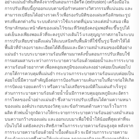
อย่างแม่นยำทันทีหลังจากขั้นตอนการอัดรีด (extrusion) เครื่องมือใน
การปรับเทียบนี้ถูกออกแบบตามข้อกำหนดทางวิศวกรรมที่แน่นอน และ
สามารถเปลี่ยนได้อย่างรวดเร็วเพื่อรองรับมิติของแผ่นหรือลักษณะรูป
ทรงที่แตกต่างกัน ระบบดังกล่าวใช้แรงกดที่นุ่มนวลแต่สม่ำเสมอ เพื่อ
รักษาลักษณะหน้าตัดของแผ่นไว้ขณะที่วัสดุยังคงนุ่มพอที่จะขึ้นรูปได้
แต่เย็นลงเพียงพอแล้วที่จะคงรูปร่างเดิมไว้ แรงสุญญากาศภายในระบบ
การปรับเทียบช่วยดึงแผ่นให้แนบสนิทกับพื้นผิวที่ใช้ขึ้นรูป จึงทำให้ได้
พื้นผิวที่จำลองรายละเอียดได้ดีเยี่ยมและมีความสม่ำเสมอของมิติอย่าง
แม่นยำ ระบบระบายความร้อนที่ตามมาหลังขั้นตอนการปรับเทียบใช้
การผสมผสานระหว่างการระบายความร้อนด้วยฝอยน้ำและการระบาย
ความร้อนด้วยอากาศ เพื่อลดอุณหภูมิของแผ่นลงอย่างค่อยเป็นค่อยไป
ภายใต้การควบคุมที่แม่นยำ กระบวนการระบายความร้อนแบบค่อยเป็น
ค่อยไปนี้มีความสำคัญยิ่งต่อการป้องกันความเค้นภายในที่อาจก่อให้เกิด
การบิดงอ รอยแตกร้าว หรือความไม่เสถียรของมิติในแผ่นสำเร็จรูป
ส่วนการระบายความร้อนด้วยน้ำนั้นมีการควบคุมอุณหภูมิและอัตรา
การไหลของน้ำอย่างแม่นยำ ซึ่งสามารถปรับเปลี่ยนได้ตามความหนา
ของแผ่น องค์ประกอบของวัสดุ และข้อกำหนดด้านความเร็วในการ
ผลิต หัวพ่นน้ำถูกจัดวางให้กระจายการระบายความร้อนอย่างสม่ำเสมอ
บนความกว้างของแผ่น และออกแบบมาเพื่อใช้น้ำให้น้อยที่สุดเท่าที่จะ
เป็นไปได้ แต่ยังคงประสิทธิภาพในการระบายความร้อนสูงสุด หลังจาก
การระบายความร้อนด้วยน้ำเบื้องต้นแล้ว จะมีส่วนการระบายความ
ร้อนด้วยอากาศซึ่งช่วยให้แผ่นค่อยๆ ลดอุณหภูมิลงจนถึงอุณหภูมิห้อง