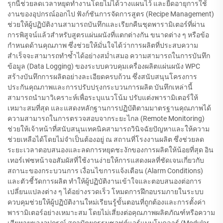
รุกนี้ช่วยลดเวลาหยุดทำงานโดยไม่ได้วางแผนไว้ และยืดอายุการใช้
งานของอุปกรณ์ออกไป ฟังก์ชันการจัดการสูตร (Recipe Management)
ช่วยให้ผู้ปฏิบัติงานสามารถบันทึกและเรียกคืนชุดพารามิเตอร์ที่ผ่าน
การพิสูจน์แล้วสำหรับสูตรแผ่นผนังที่แตกต่างกัน ขนาดต่าง ๆ หรือข้อ
กำหนดด้านคุณภาพ ซึ่งช่วยให้มั่นใจได้ว่าการผลิตที่ประสบความ
สำเร็จจะสามารถทำซ้ำได้อย่างสม่ำเสมอ ความสามารถในการบันทึก
ข้อมูล (Data Logging) ของระบบควบคุมเครื่องผลิตแผ่นผนัง WPC
สร้างบันทึกการผลิตอย่างละเอียดครบถ้วน ซึ่งสนับสนุนโครงการ
ประกันคุณภาพและการปรับปรุงกระบวนการผลิต บันทึกเหล่านี้
สามารถนำมาวิเคราะห์เพื่อระบุแนวโน้ม ปรับแต่งพารามิเตอร์ให้
เหมาะสมที่สุด และแสดงหลักฐานการปฏิบัติตามมาตรฐานคุณภาพได้
ความสามารถในการตรวจสอบจากระยะไกล (Remote Monitoring)
ช่วยให้เจ้าหน้าที่สนับสนุนเทคนิคสามารถวินิจฉัยปัญหาและให้ความ
ช่วยเหลือได้โดยไม่จำเป็นต้องอยู่ ณ สถานที่โรงงานผลิต ซึ่งช่วยลด
ระยะเวลาตอบสนองและลดการหยุดชะงักของการผลิตให้น้อยที่สุด อิน
เทอร์เฟซหน้าจอสัมผัสที่ใช้งานง่ายให้การแสดงผลที่ชัดเจนเกี่ยวกับ
สถานะของกระบวนการ เงื่อนไขการแจ้งเตือน (Alarm Conditions)
และตัวชี้วัดการผลิต ทำให้ผู้ปฏิบัติงานเข้าใจและตอบสนองต่อการ
เปลี่ยนแปลงต่าง ๆ ได้อย่างรวดเร็ว โหมดการฝึกอบรมภายในระบบ
ควบคุมช่วยให้ผู้ปฏิบัติงานใหม่เรียนรู้ขั้นตอนที่ถูกต้องและการตั้งค่า
พารามิเตอร์อย่างเหมาะสม โดยไม่เสี่ยงต่อคุณภาพผลิตภัณฑ์หรือความ
เสียหายของอุปกรณ์ สถาปัตยกรรมซอฟต์แวร์แบบโมดูลาร์ (Modular