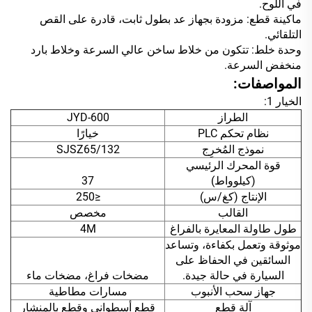
في اللوح.
ماكينة قطع: مزودة بجهاز عد بطول ثابت، قادرة على القص
التلقائي.
وحدة خلط: تتكون من خلاط ساخن عالي السرعة وخلاط بارد
منخفض السرعة.
المواصفات:
الخيار 1:
الطراز
JYD-600
نظام تحكم PLC
خيارًا
نموذج المُخرِج
SJSZ65/132
قوة المحرك الرئيسي
(كيلوواط)
37
الإنتاج (كغ/س)
≤250
القالب
مخصص
طول طاولة المعايرة بالفراغ
4M
موثوقة وتعمل بكفاءة، وتساعد
السائقين في الحفاظ على
السيارة في حالة جيدة.
مضخات فراغ، مضخات ماء
جهاز سحب الأنبوب
مسارات مطاطية
آلة قطع
قطع أسطواني وقطع بالمنشار