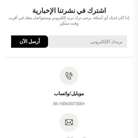
اشترك في نشرتنا الإخبارية
إذا كان لديك أي أسئلة، يرجى ترك بريد إلكتروني وسنتواصل معك في أقرب
وقت ممكن
أرسل الآن
موبايل/واتساب
+86-15062507300