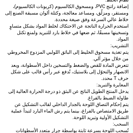
إضافة راتنج PVC، ومسحوق الكالسيوم (كربونات الكالسيوم)،
ومستقر، ومزلّق، ومساعد معالجة، وكتلة ألوان مسبقة الصنع إلى
خلاط عالي السرعة وفق صيغة محددة.
استخدم الحرارة الناتجة عن الاحتكاك لخلط المواد بشكل متساوٍ
وتسخينها مسبقًا، ثم ضعها في خلاط بارد للتبريد ولمنع تكتل
المواد.
التشريب:
يتم تغذية مسحوق الخليط إلى الباثق اللولبي المزدوج المخروطي
من خلال مؤثر آلي.
تتعرض المادة للقص والضغط والتسخين داخل الأسطوانة، وبعد
الانصهار والتحوّل إلى بلاستيك، تُدفع عبر رأس قالب على شكل
حرف T محدد.
المعايرة والتبريد:
يدخل المنتج الطويل الناتج عن البثق ذو درجة الحرارة العالية إلى
طاولة الضبط بالفراغ.
يتم إحكام التصاق اللوحة بالجدار الداخلي لقالب التشكيل عن
طريق الامتصاص بالفراغ، بينما يتم رش الماء البارد لتبدأ عملية
التشكيل الأولية وتبريد اللوحة.
السحب:
تُسحب اللوحة بسرعة ثابتة بواسطة جرار متعدد الأسطوانات