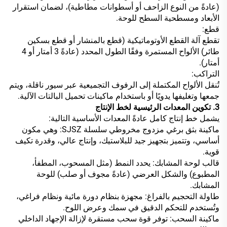
(عادةً من النوع الزاحف أو أسطوانات مطاطية)، لضمان استقرار
الأبعاد ومسطحية السطح للوحة.
قطع:
تقطع آلة القطع الأوتوماتيكية (قطع بالمنشار أو قطع بسكين
طائر) الألواح المستمرة وفقًا الطول المحدد (عادةً 3 أمتار أو 4
أمتار).
التراكب:
تُنقل الألواح المكتملة إلى الرفوف التجميعية عبر سيور ناقلة، ويتم
جمعها وتغليفها يدويًا أو باستخدام ماكينات تحميل البالتات الآلية.
3. تكوين المعدات الرئيسية لخط الإنتاج
يشمل خط إنتاج كامل عادةً المعدات الأساسية التالية:
ماكينة بثق برغي مزدوج مخروطي سلسلة SJSZ: وهي مكون
أساسي، وتتميز بتجهيز جيد للبلاستيك، وإنتاج عالي، وقدرة تكيف
قوية.
قالب لوحة المشابك: يحدد النمط (مثل المسحوب، المطفأ،
المطبوع) والشكل العرضي (عادةً مجوف أو صلب) للوحة
المشابك.
طاولة التحجيم بالفراغ: مجهزة بنظام دورة مائية ونظام فراغي،
وتُستخدم للتحكم الدقيق في سمك وعرض اللوح.
ماكينة السحب: توفر قوة سحب مستقرة لإزالة الإجهاد الداخلي