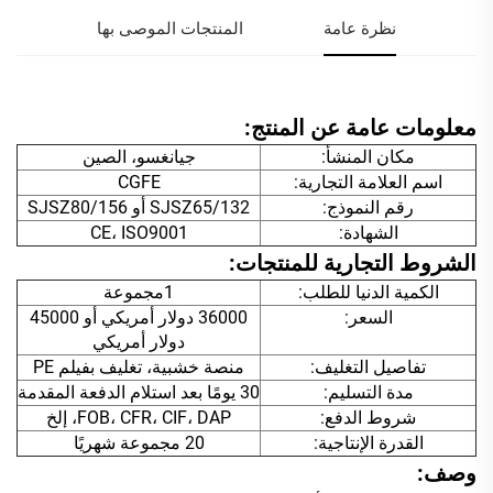
نظرة عامة
المنتجات الموصى بها
معلومات عامة عن المنتج:
مكان المنشأ:
جيانغسو، الصين
اسم العلامة التجارية:
CGFE
رقم النموذج:
SJSZ65/132 أو SJSZ80/156
الشهادة:
CE، ISO9001
الشروط التجارية للمنتجات:
الكمية الدنيا للطلب:
1مجموعة
السعر:
36000 دولار أمريكي أو 45000
دولار أمريكي
تفاصيل التغليف:
منصة خشبية، تغليف بفيلم PE
مدة التسليم:
30 يومًا بعد استلام الدفعة المقدمة
شروط الدفع:
FOB، CFR، CIF، DAP، إلخ
القدرة الإنتاجية:
20 مجموعة شهريًا
وصف: