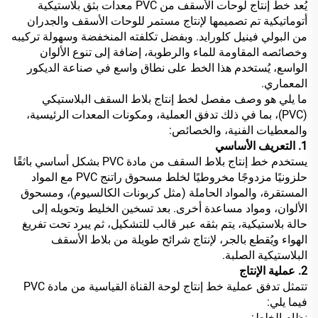
يُعد خط إنتاج لوحات الأسقف من PVC معدات بثق بلاستيكية
أتوماتيكية تم تصميمها لإنتاج مستمر للوحات الأسقف والجدران
من البولي فينيل كلورايد. وبفضل تكلفته المنخفضة وسهولة تركيبه
وخصائصه المقاومة للماء والرطوبة، إضافة إلى تنوع الألوان
الواسع، يُستخدم هذا الخط على نطاق واسع في صناعة الديكور
المعماري.
ما يلي هو وصف مفصل لخط إنتاج بلاط السقف البلاستيكي
(PVC)، بما في ذلك تدفق العملية، ومكونات المعدات الرئيسية،
والمعطيات الفنية، والخصائص:
1. التعريف الأساسي
يستخدم خط إنتاج بلاط السقف من مادة PVC بشكل أساسي باثقًا
حلزونيًا مزدوجًا مخروطيًا لخلط مسحوق راتنج PVC مع المواد
المستقرة، والمواد الحاملة (مثل كربونات الكالسيوم)، ومسحوق
الألوان، ومواد مساعدة أخرى. بعد تسخين الخليط وتحويله إلى
حالة بلاستيكية، يتم بثقه عبر قالب للتشكيل، ثم يبرد تحت تفريغ
الهواء ويُقطع بالجر، لإنتاج شرائح طويلة من بلاط الأسقف
البلاستيكية الصلبة.
2. عملية الإنتاج
تتمثل تدفق عملية خط إنتاج لوحة القناة القياسية من مادة PVC
فيما يلي:
نظام الخلط: