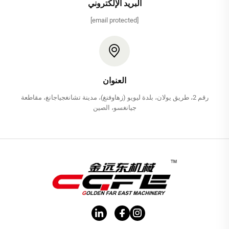
البريد الإلكتروني
[email protected]
العنوان
رقم 2، طريق يولان، بلدة ليويو (زهاوفنغ)، مدينة تشانغجياجانغ، مقاطعة
جيانغسو، الصين