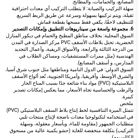
المصانع، والحمامات، والمطابخ.
سهلة التركيب والصيانة: لا يتطلب التركيب أي معدات احترافية
ثقيلة، ويتم تركيبها بسهولة وسرعة عن طريق الربط السريع.
للتنظيف لاحقًا، يكفي فقط مسحها بقطعة قماش.
6. مجموعة واسعة من سيناريوهات التطبيق وإمكانات التصدير
السوق المحلية: بخلاف مناطق المطبخ والحمام في ديكور المنازل
الحضرية، تحتل بلاطات الأسقف PVC مركز الصدارة في المدن
من الدرجة الثالثة والرابعة، والأسواق الريفية، وأعمال التجديد
الهندسية (مثل ممرات المستشفيات، ومساكن الطلاب في
المدارس، و أسقف المصانع).
السوق الدولي: في الدول النامية ومناطقها مثل جنوب شرق آسيا،
والشرق الأوسط، وأفريقيا، وأمريكا الجنوبية، تُعد ألواح الأسقف
البلاستيكية (PVC) مواد بناء شائعة جدًا بسبب المناخ الحار
والرطب والحساسية تجاه الأسعار، مما يعكس إمكانات تصدير
كبيرة.
ملخص
تتمثل الميزة التنافسية لخط إنتاج بلاط السقف البلاستيكي (PVC)
في استخدامه لتكنولوجيا معدات ناضجة لإنتاج منتجات تلبي
متطلبات الجمهور (مقاومة للماء، وبأسعار معقولة، وسهلة
التركيب) بتكلفة منخفضة للغاية (حشو بكمية عالية من مسحوق
الكالسيوم).