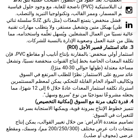
الأسقف البلاستيكية (PVC) ناضجة للغاية، مع وجود حلول قياسية
لتصميم المسمار، وممر القالب، وتكنولوجيا التبريد والتصلب.
معدل فشل منخفض: يتمتع المعدّات (مثل باثق SJZ سلسلة ثنائي
مخروطي) بهيكل متين وتشغيل مستقر، ولا يتطلب مهارات تقنية
عالية نسبيًا من العمال المشغلين. ويُسهل تعلّمه واستخدامه، مما
يقلل من عتبة العمل وصعوبة الإدارة بالنسبة للشركات.
3. عائد استثمار قصير الأجل (ROI)
استثمار أولي منخفض: بالمقارنة بإنتاج أنابيب أو مقاطع PVC، فإن
تكلفة المعدات الخاصة بخط إنتاج القنوات منخفضة نسبيًا، وتشغل
مساحة معتدلة (طولها حوالي 30-40 مترًا).
عائد سريع على الاستثمار: نظرًا للطلب المرتفع في السوق
وتكاليف المواد الخام القابلة للتحكم، يمكن لمعظم المستثمرين
استرداد تكلفة استثمار المعدات عادةً خلال 6 إلى 12 شهرًا، مما
يجعله مشروعًا نموذجيًا من نوع "سريع وسهل".
4. قدرة تكيف مرنة مع السوق (إمكانية التخصيص)
تتميز خطوط الإنتاج بمرونة قوية، ويمكنها الاستجابة بسرعة
للتغيرات في السوق:
تصاميم متعددة الأغراض: من خلال تغيير القوالب، يمكن إنتاج
منتجات ذات عرض مختلف (200/250/300 مم)، وسمك، ومقطع
عرضي (مجوف أو صلب).