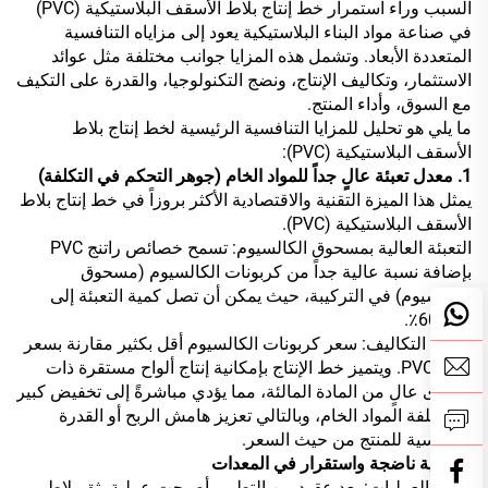
السبب وراء استمرار خط إنتاج بلاط الأسقف البلاستيكية (PVC)
في صناعة مواد البناء البلاستيكية يعود إلى مزاياه التنافسية
المتعددة الأبعاد. وتشمل هذه المزايا جوانب مختلفة مثل عوائد
الاستثمار، وتكاليف الإنتاج، ونضج التكنولوجيا، والقدرة على التكيف
مع السوق، وأداء المنتج.
ما يلي هو تحليل للمزايا التنافسية الرئيسية لخط إنتاج بلاط
الأسقف البلاستيكية (PVC):
1. معدل تعبئة عالٍ جداً للمواد الخام (جوهر التحكم في التكلفة)
يمثل هذا الميزة التقنية والاقتصادية الأكثر بروزاً في خط إنتاج بلاط
الأسقف البلاستيكية (PVC).
التعبئة العالية بمسحوق الكالسيوم: تسمح خصائص راتنج PVC
بإضافة نسبة عالية جداً من كربونات الكالسيوم (مسحوق
الكالسيوم) في التركيبة، حيث يمكن أن تصل كمية التعبئة إلى
40٪-60٪.
خفض التكاليف: سعر كربونات الكالسيوم أقل بكثير مقارنة بسعر
راتنج PVC. ويتميز خط الإنتاج بإمكانية إنتاج ألواح مستقرة ذات
محتوى عالٍ من المادة المالئة، مما يؤدي مباشرةً إلى تخفيض كبير
في تكلفة المواد الخام، وبالتالي تعزيز هامش الربح أو القدرة
التنافسية للمنتج من حيث السعر.
2. تقنية ناضجة واستقرار في المعدات
توحيد العمليات: بعد عقود من التطور، أصبحت عملية بثق بلاط