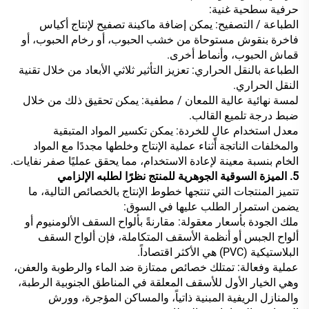
حرفية سطحية غنية:
الطباعة / التصفيح: يمكن إضافة ماكينة تصفيح لإنتاج أكياس
فاخرة بنقوش مستوحاة من خشب الحبوب، أو رخام الحبوب، أو
قماش الحبوب، وأنماط أخرى.
الطباعة بالنقل الحراري: تعزيز التأثير ثلاثي الأبعاد من خلال تقنية
النقل الحراري.
لمسة نهائية عالية اللمعان / مطفية: يمكن تحقيق ذلك من خلال
ضبط درجة تلميع القالب.
معدل استخدام عالٍ للخردة: يمكن تكسير المواد المتبقية
والمخلفات الناتجة أثناء عملية الإنتاج وخلطها مجددًا مع المواد
الخام بنسبة معينة لإعادة الاستخدام، مما يحقق عمليًا صفر نفايات.
5. الميزة السوقية الجوهرية للمنتج نظرًا لطلبه الإلزامي
تتميز المنتجات التي تنتجها خطوط الإنتاج بالخصائص التالية، ما
يضمن استمرار الطلب عليها في السوق:
ملك الجودة بأسعار معقولة: مقارنةً بألواح السقف الألومنيوم أو
ألواح الجبس أو أنظمة الأسقف المتكاملة، فإن ألواح السقف
البلاستيكية (PVC) هي الأكثر اقتصاداً.
عملية وفعالة: تمتلك خصائص ممتازة ضد الماء والرطوبة والعفن،
وهي الخيار الأول للأسقف المعلقة في المناطق الجنوبية الرطبة،
والمنازل الريفية المبنية ذاتياً، والمساكن المؤجرة، وورش