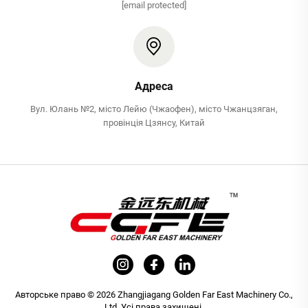
[email protected]
Адреса
Вул. Юлань №2, місто Лейю (Чжаофен), місто Чжанцзяган,
провінція Цзянсу, Китай
Авторське право © 2026 Zhangjiagang Golden Far East Machinery Co.,
Ltd. Усі права захищені.