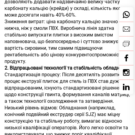
дозволяють додавати надзвичайно велику частку
карбонату кальцію (крейди) у складі, кількість якого
може досягати навіть 40%-60%.
Зниження витрат: ціна карбонату кальцію значно
нижча, ніж у смоли ПВХ. Виробнича лінія здатна
стабільно випускати плитки з високим вмістом
наповнювача, що безпосередньо і суттєво знижує
вартість сировини, тим самим підвищуючи
рентабельність або цінову конкурентоспроможність
продукту.
2. Відпрацьовані технології та стабільність обладнання
Стандартизація процесу: Після десятиліть розвитку
процес екструзії плиток для стель із ПВХ став дуже
відпрацьованим, існують стандартизовані рішення
щодо конструкції гвинта, формування каналів матриці,
а також технології охолодження та затвердіння.
Низький рівень відмов: Обладнання (наприклад,
конічний подвійний екструдер серії SJZ) має міцну
конструкцію та стабільну роботу, вимагає відносно
низької кваліфікації операторів. Його легко освоїти та
використовувати, що знижує поріг кваліфікації