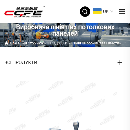
UK
Виробнича лінія пвх потолкових
панелей
Домашня сторінка
>
ПРОДУКТИ
>
Лінія Виробництва Пластикових Профілів
ВСІ ПРОДУКТИ