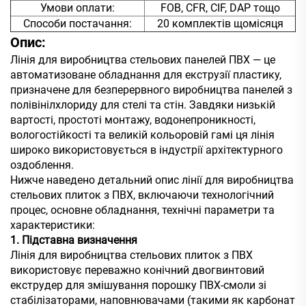
Умови оплати:
FOB, CFR, CIF, DAP тощо
Способи постачання:
20 комплектів щомісяця
Опис:
Лінія для виробництва стельових панелей ПВХ — це
автоматизоване обладнання для екструзії пластику,
призначене для безперервного виробництва панелей з
полівінілхлориду для стелі та стін. Завдяки низькій
вартості, простоті монтажу, водонепроникності,
вологостійкості та великій кольоровій гамі ця лінія
широко використовується в індустрії архітектурного
оздоблення.
Нижче наведено детальний опис лінії для виробництва
стельових плиток з ПВХ, включаючи технологічний
процес, основне обладнання, технічні параметри та
характеристики:
1. Підставна визначення
Лінія для виробництва стельових плиток з ПВХ
використовує переважно конічний двогвинтовий
екструдер для змішування порошку ПВХ-смоли зі
стабілізаторами, наповнювачами (такими як карбонат