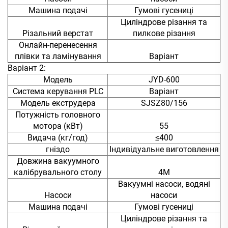
Машина подачі
Гумові гусениці
Циліндрове різання та
Різальний верстат
пилкове різання
Онлайн-перенесення
плівки та ламінування
Варіант
Варіант 2:
Модель
JYD-600
Система керування PLC
Варіант
Модель екструдера
SJSZ80/156
Потужність головного
мотора (кВт)
55
Видача (кг/год)
≤400
гніздо
Індивідуальне виготовлення
Довжина вакуумного
калібрувального столу
4M
Вакуумні насоси, водяні
Насоси
насоси
Машина подачі
Гумові гусениці
Циліндрове різання та