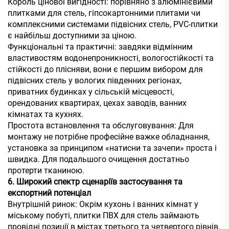
Король цінової вигідності: порівняно з алюмінієвими
плитками для стель, гіпсокартонними плитами чи
комплексними системами підвісних стель, PVC-плитки
є найбільш доступними за ціною.
Функціональні та практичні: завдяки відмінним
властивостям водонепроникності, вологостійкості та
стійкості до плісняви, вони є першим вибором для
підвісних стель у вологих південних регіонах,
приватних будинках у сільській місцевості,
орендованих квартирах, цехах заводів, ванних
кімнатах та кухнях.
Простота встановлення та обслуговування: Для
монтажу не потрібне професійне важке обладнання,
установка за принципом «натисни та зачепи» проста і
швидка. Для подальшого очищення достатньо
протерти тканиною.
6. Широкий спектр сценаріїв застосування та
експортний потенціал
Внутрішній ринок: Окрім кухонь і ванних кімнат у
міському побуті, плитки ПВХ для стель займають
провідні позиції в містах третього та четвертого рівнів,