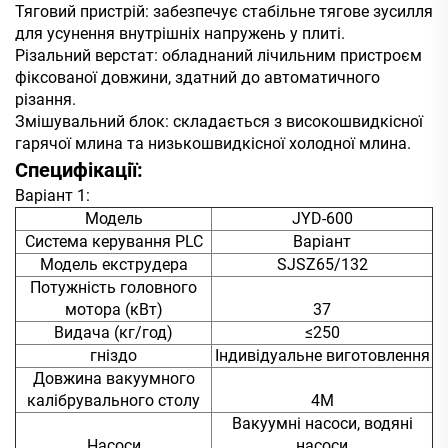
Тяговий пристрій: забезпечує стабільне тягове зусилля
для усунення внутрішніх напружень у плиті.
Різальний верстат: обладнаний лічильним пристроєм
фіксованої довжини, здатний до автоматичного
різання.
Змішувальний блок: складається з високошвидкісної
гарячої млина та низькошвидкісної холодної млина.
Специфікації:
Варіант 1:
Модель
JYD-600
Система керування PLC
Варіант
Модель екструдера
SJSZ65/132
Потужність головного
мотора (кВт)
37
Видача (кг/год)
≤250
гніздо
Індивідуальне виготовлення
Довжина вакуумного
калібрувального столу
4M
Вакуумні насоси, водяні
Насоси
насоси