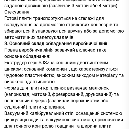
заданою довжиною (зазвичай 3 метри або 4 метри).
Стекування:
Готові плити транспортуються на стелажі для
складування за допомогою стрічкових конвеєрів та
збираються й упаковуються вручну або за допомогою
автоматичних палетоукладачів.
3. Основний склад обладнання виробничої лінії
Повна виробнича лінія зазвичай включає таке
основне обладнання:
Екструдер серії SJSZ із конічним двогвинтовим
шнеком: основний компонент, що характеризується
чудовою пластичністю, високим виходом матеріалу та
високою адаптивністю.
Форма для плити кріплення: визначає малюнок
(наприклад, матовий, фрезерований, друкований) та
поперечний переріз (зазвичай порожнистий або
суцільний) плити кріплення.
Вакуумний калібрувальний стіл: оснащений системою
циркуляції води та вакуумною системою, призначений
для точного контролю товщини та ширини плити.