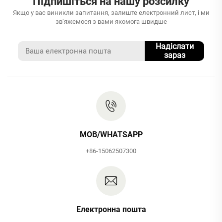
Підпишіться на нашу розсилку
Якщо у вас виникли запитання, залиште електронний лист, і ми
зв’яжемося з вами якомога швидше
Надіслати
зараз
MOB/WHATSAPP
+86-15062507300
Електронна пошта