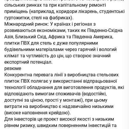
сільських ринках та при капітальному ремонті
приміщень (наприклад, коридори лікарень, студентські
гуртожитки, стелі на фабриках).
Міжнародний ринок: У країнах і регіонах з
розвиваються економіками, таких як Південно-Східна
Азія, Близький Схід, Африка та Південна Америка,
плитки ПВХ для стель є дуже популярними
будівельними матеріалами через гарячий і вологий
клімат та чутливість до цін, що створює значний
експортний потенціал.
резюме
Конкурентна перевага лінії з виробництва стельових
плиток ПВХ полягає у використанні відпрацьованої
технології обладнання для виготовлення продуктів, які
відповідають вимогам споживачів (водостійкі,
доступні за ціною, прості у монтажі), при цьому
витрати на виробництво є надзвичайно низькими
(високе наповнення крейдою).
Для інвесторів це проект високої якості з низьким
рівнем ризику, швидким поверненням інвестицій та