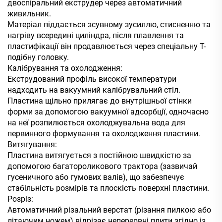
двоспіральний екструдер через автоматичний
живильник.
Матеріал піддається зсувному зусиллю, стисненню та
нагріву всередині циліндра, після плавлення та
пластифікації він продавлюється через спеціальну Т-
подібну головку.
Калібрування та охолодження:
Екструдований профіль високої температури
надходить на вакуумний калібрувальний стіл.
Пластина щільно прилягає до внутрішньої стінки
форми за допомогою вакуумної адсорбції, одночасно
на неї розпилюється охолоджувальна вода для
первинного формування та охолодження пластини.
Витягування:
Пластина витягується з постійною швидкістю за
допомогою багатороликового трактора (зазвичай
гусеничного або гумових валів), що забезпечує
стабільність розмірів та плоскість поверхні пластини.
Розріз:
Автоматичний різальний верстат (різання пилкою або
літаючим ножем) відрізає неперервні плити згідно із