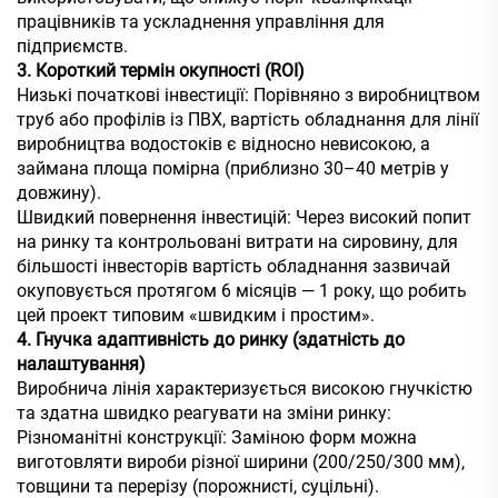
працівників та ускладнення управління для
підприємств.
3. Короткий термін окупності (ROI)
Низькі початкові інвестиції: Порівняно з виробництвом
труб або профілів із ПВХ, вартість обладнання для лінії
виробництва водостоків є відносно невисокою, а
займана площа помірна (приблизно 30–40 метрів у
довжину).
Швидкий повернення інвестицій: Через високий попит
на ринку та контрольовані витрати на сировину, для
більшості інвесторів вартість обладнання зазвичай
окуповується протягом 6 місяців — 1 року, що робить
цей проект типовим «швидким і простим».
4. Гнучка адаптивність до ринку (здатність до
налаштування)
Виробнича лінія характеризується високою гнучкістю
та здатна швидко реагувати на зміни ринку:
Різноманітні конструкції: Заміною форм можна
виготовляти вироби різної ширини (200/250/300 мм),
товщини та перерізу (порожнисті, суцільні).