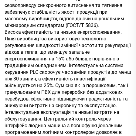
сервоприводу синхронного витиснення та тягнення
забезпечує стабільність якості продукції при
масовому виробництві, відповідаючи національним і
міжнародним стандартам (ГОСТ/Т 5836).
Висока ефективність та низьке енергоспоживання.
Лінія виробництва використовує технологію
регулювання швидкості змінної частоти та рекуперації
відходів тепла, що зменшує загальне
енергоспоживання на 15% або більше порівняно з
традиційним обладнанням. Інтелектуальна система
керування PLC скорочує час заміни продуктів до менш
ніж 30 хвилин, а ефективність пластифікації
збільшується на 25%. Сумісна як із порошковим, так і
гранульованим ПВХ для переробки без додаткових
перебудов, ефективно підвищуючи продуктивність та
знижуючи витрати на сировину та експлуатацію.
Інтелектуальна експлуатація та низькі витрати на
обслуговування. Центральний контроль через
інтерфейс людина-машина з повнофункціональним
програмованим логічним контролером дозволяє в