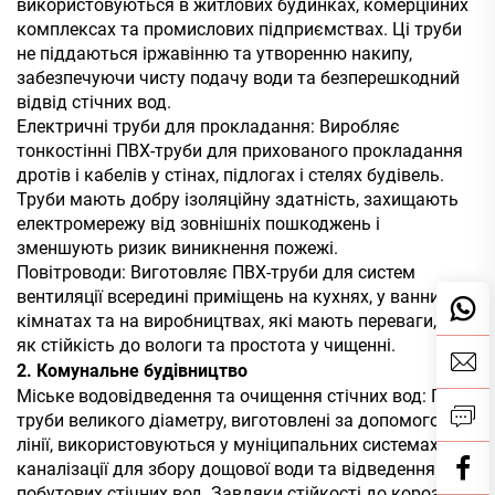
використовуються в житлових будинках, комерційних
комплексах та промислових підприємствах. Ці труби
не піддаються іржавінню та утворенню накипу,
забезпечуючи чисту подачу води та безперешкодний
відвід стічних вод.
Електричні труби для прокладання: Виробляє
тонкостінні ПВХ-труби для прихованого прокладання
дротів і кабелів у стінах, підлогах і стелях будівель.
Труби мають добру ізоляційну здатність, захищають
електромережу від зовнішніх пошкоджень і
зменшують ризик виникнення пожежі.
Повітроводи: Виготовляє ПВХ-труби для систем
вентиляції всередині приміщень на кухнях, у ванних
кімнатах та на виробництвах, які мають переваги, такі
як стійкість до вологи та простота у чищенні.
2. Комунальне будівництво
Міське водовідведення та очищення стічних вод: ПВХ-
труби великого діаметру, виготовлені за допомогою
лінії, використовуються у муніципальних системах
каналізації для збору дощової води та відведення
побутових стічних вод. Завдяки стійкості до корозії