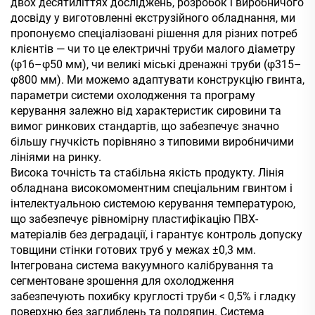
двох десятиліттях досліджень, розробок і виробничого
досвіду у виготовленні екструзійного обладнання, ми
пропонуємо спеціалізовані рішення для різних потреб
клієнтів — чи то це електричні труби малого діаметру
(φ16–φ50 мм), чи великі міські дренажні труби (φ315–
φ800 мм). Ми можемо адаптувати конструкцію гвинта,
параметри системи охолодження та програму
керування залежно від характеристик сировини та
вимог ринкових стандартів, що забезпечує значно
більшу гнучкість порівняно з типовими виробничими
лініями на ринку.
Висока точність та стабільна якість продукту. Лінія
обладнана високомоментним спеціальним гвинтом і
інтелектуальною системою керування температурою,
що забезпечує рівномірну пластифікацію ПВХ-
матеріалів без деградації, і гарантує контроль допуску
товщини стінки готових труб у межах ±0,3 мм.
Інтегрована система вакуумного калібрування та
сегментоване зрошення для охолодження
забезпечують похибку круглості труби < 0,5% і гладку
поверхню без заглиблень та подряпин. Система