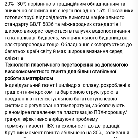
20%–30% порівняно з традиційним обладнанням та
зниження споживання енергії понад на 15%. Показники
готових труб відповідають вимогам національного
стандарту GB/T 5836 та міжнародних стандартів і
широко використовуються в галузях водопостачання
та каналізації будівель, муніципального будівництва,
електропроводки тощо. Обладнання експортується до
багатьох країн світу й має широке визнання серед
клієнтів.
Технологія пластичного перетворення за допомогою
високомоментного гвинта для більш стабільної
роботи з матеріалом
Індивідуальний гвинт і циліндр зі сплаву, розроблені з
градієнтним кроком та бар'єрною структурою, в
поєднанні з інтелектуальною багатоступеневою
системою регулювання температури, забезпечують
рівномірне плавлення та пластизацію ПВХ-порошку/
гранул, ефективно вирішуючи проблему
термочутливості ПВХ та схильності до деградації.
Крутний момент гвинта збільшено на 30%, коливання