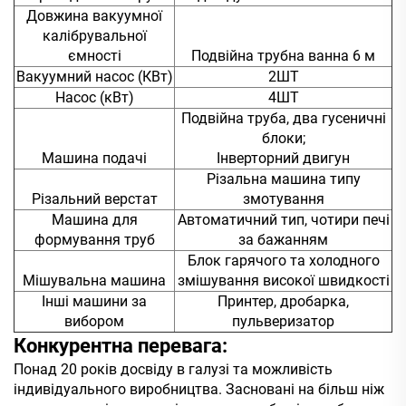
Довжина вакуумної
калібрувальної
ємності
Подвійна трубна ванна 6 м
Вакуумний насос (КВт)
2ШТ
Насос (кВт)
4ШТ
Подвійна труба, два гусеничні
блоки;
Машина подачі
Інверторний двигун
Різальна машина типу
Різальний верстат
змотування
Машина для
Автоматичний тип, чотири печі
формування труб
за бажанням
Блок гарячого та холодного
Мішувальна машина
змішування високої швидкості
Інші машини за
Принтер, дробарка,
вибором
пульверизатор
Конкурентна перевага:
Понад 20 років досвіду в галузі та можливість
індивідуального виробництва. Засновані на більш ніж