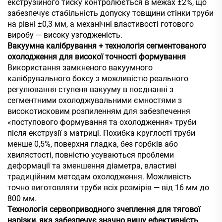
екструзійного тиску контролюється в межах ±2%, що
забезпечує стабільність допуску товщини стінки труби
на рівні ±0,3 мм, а механічні властивості готового
виробу — високу узгодженість.
Вакуумна калібрування + технологія сегментованого
охолодження для високої точності формування
Використання замкненого вакуумного
калібрувального боксу з можливістю реального
регулювання ступеня вакууму в поєднанні з
сегментними охолоджувальними ємностями з
високотисковим розпиленням для забезпечення
«поступового формування та охолодження» труби
після екструзії з матриці. Похибка круглості труби
менше 0,5%, поверхня гладка, без горбків або
хвилястості, повністю усуваються проблеми
деформації та зменшення діаметра, властиві
традиційним методам охолодження. Можливість
точно виготовляти труби всіх розмірів — від 16 мм до
800 мм.
Технологія сервоприводного зчеплення для тягової
нарізки, яка забезпечує значно вищу ефективність