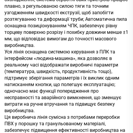
плавно, з регульованою силою тяги та точним
узгодженням швидкості екструзії, щоб запобігти
розтягуванню та деформації труби; Автоматична пила
оснащена позиціонуванням ЧПК, забезпечує рівну
торцеву поверхню розрізу і похибку довжини менше ±1
мм, що відповідає вимогам до точності масового
виробництва.
Уся лінія оснащена системою керування з ПЛК та
інтерфейсом «людина-машина», яка дозволяє в
реальному часі відображати виробничі параметри
(температура, швидкість, продуктивність тощо),
підтримує зберігання параметрів і їх виклик одним
натисканням кнопки, що полегшує експлуатацію;
одночасно має функції попередження про
несправності та аварійного вимкнення, що зменшує
витрати на ручне втручання та підвищує безпеку
виробництва.
Ця виробнича лінія сумісна з потребами переробки
ПВХ у порошку та гранульованому матеріалі,
забезпечує підвищення ефективності виробництва на