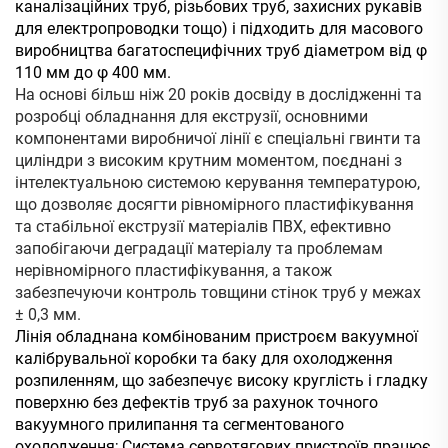
каналізаційних труб, різьбових труб, захисних рукавів
для електропроводки тощо) і підходить для масового
виробництва багатоспецифічних труб діаметром від φ
110 мм до φ 400 мм.
На основі більш ніж 20 років досвіду в дослідженні та
розробці обладнання для екструзії, основними
компонентами виробничої лінії є спеціальні гвинти та
циліндри з високим крутним моментом, поєднані з
інтелектуальною системою керування температурою,
що дозволяє досягти рівномірного пластифікування
та стабільної екструзії матеріалів ПВХ, ефективно
запобігаючи деградації матеріалу та проблемам
нерівномірного пластифікування, а також
забезпечуючи контроль товщини стінок труб у межах
± 0,3 мм.
Лінія обладнана комбінованим пристроєм вакуумної
калібрувальної коробки та баку для охолодження
розпиленням, що забезпечує високу круглість і гладку
поверхню без дефектів труб за рахунок точного
вакуумного прилипання та сегментованого
охолодження; Система сервотягових пристроїв працює