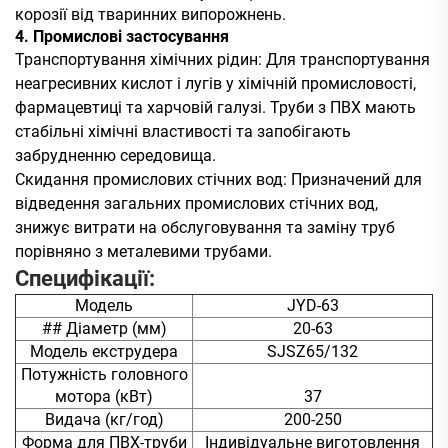
корозії від тваринних випорожнень.
4. Промислові застосування
Транспортування хімічних рідин: Для транспортування
неагресивних кислот і лугів у хімічній промисловості,
фармацевтиці та харчовій галузі. Труби з ПВХ мають
стабільні хімічні властивості та запобігають
забрудненню середовища.
Скидання промислових стічних вод: Призначений для
відведення загальних промислових стічних вод,
знижує витрати на обслуговування та заміну труб
порівняно з металевими трубами.
Специфікації:
Модель
JYD-63
## Діаметр (мм)
20-63
Модель екструдера
SJSZ65/132
Потужність головного
мотора (кВт)
37
Видача (кг/год)
200-250
Форма для ПВХ-труби
Індивідуальне виготовлення