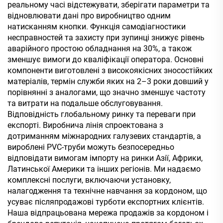
реальному часі відстежувати, зберігати параметри та
відновлювати дані про виробництво одним
натисканням кнопки. Функція самодіагностики
несправностей та захисту при зупинці знижує рівень
аварійного простою обладнання на 30%, а також
зменшує вимоги до кваліфікації оператора. Основні
компоненти виготовлені з високоякісних зносостійких
матеріалів, термін служби яких на 2–3 роки довший у
порівнянні з аналогами, що значно зменшує частоту
та витрати на подальше обслуговування.
Відповідність глобальному ринку та переваги при
експорті. Виробнича лінія спроектована з
дотриманням міжнародних галузевих стандартів, а
вироблені PVC-труби можуть безпосередньо
відповідати вимогам імпорту на ринки Азії, Африки,
Латинської Америки та інших регіонів. Ми надаємо
комплексні послуги, включаючи установку,
налагодження та технічне навчання за кордоном, що
усуває післяпродажові турботи експортних клієнтів.
Наша відпрацьована мережа продажів за кордоном і