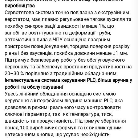
виробництва
Сервотягова система точно пов'язана з екструзійним
верстатом, має плавно регульоване тягове зусилля та
похибку синхронізації швидкості менше 1%, що
запобігає розтягуванню та деформації труби;
автоматична пила з ЧПУ оснащена лазерним
пристроєм позиціонування, торцева поверхня розрізу
рівна і без заусенців, похибка довжини менше ±1 мм.
Підтримує безперервну роботу без обслуговуючого
персоналу та забезпечує зростання продуктивності на
20–30 % порівняно з традиційним обладнанням.
Інтелектуальна система керування PLC, більш зручна у
роботі та обслуговуванні
Увесь лінійний обладнання оснащено системою
керування з інтерфейсом людина-машина PLC, яка
дозволяє в режимі реального часу контролювати
ключові параметри, такі як температура, тиск,
швидкість та продуктивність. Підтримує зберігання
понад 100 виробничих формул та їх виклик одним
натисканням кнопки, що усуває необхідність