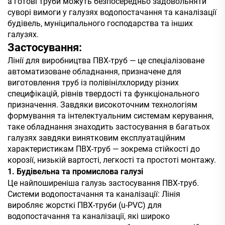
а готові труби можуть безпосередньо задовольняти
суворі вимоги у галузях водопостачання та каналізації
будівель, муніципального господарства та інших
галузях.
Застосування:
Лінії для виробництва ПВХ-труб — це спеціалізоване
автоматизоване обладнання, призначене для
виготовлення труб із полівінілхлориду різних
специфікацій, рівнів твердості та функціонального
призначення. Завдяки високоточним технологіям
формування та інтелектуальним системам керування,
таке обладнання знаходить застосування в багатьох
галузях завдяки винятковим експлуатаційним
характеристикам ПВХ-труб — зокрема стійкості до
корозії, низькій вартості, легкості та простоті монтажу.
1. Будівельна та промислова галузі
Це найпоширеніша галузь застосування ПВХ-труб.
Системи водопостачання та каналізації: Лінія
виробляє жорсткі ПВХ-труби (u-PVC) для
водопостачання та каналізації, які широко