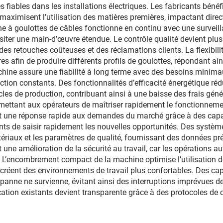
s fiables dans les installations électriques. Les fabricants béné
aximisent l’utilisation des matières premières, impactant direc
ne à goulottes de câbles fonctionne en continu avec une surveil
iter une main-d’œuvre étendue. Le contrôle qualité devient plus 
des retouches coûteuses et des réclamations clients. La flexibili
s afin de produire différents profils de goulottes, répondant ai
achine assure une fiabilité à long terme avec des besoins minim
tion constants. Des fonctionnalités d’efficacité énergétique réd
es de production, contribuant ainsi à une baisse des frais géné
mettant aux opérateurs de maîtriser rapidement le fonctionnemen
t une réponse rapide aux demandes du marché grâce à des capac
cants de saisir rapidement les nouvelles opportunités. Des syst
riaux et les paramètres de qualité, fournissant des données pré
t une amélioration de la sécurité au travail, car les opérations
L’encombrement compact de la machine optimise l’utilisation de 
 créent des environnements de travail plus confortables. Des cap
anne ne survienne, évitant ainsi des interruptions imprévues de
cation existants devient transparente grâce à des protocoles de