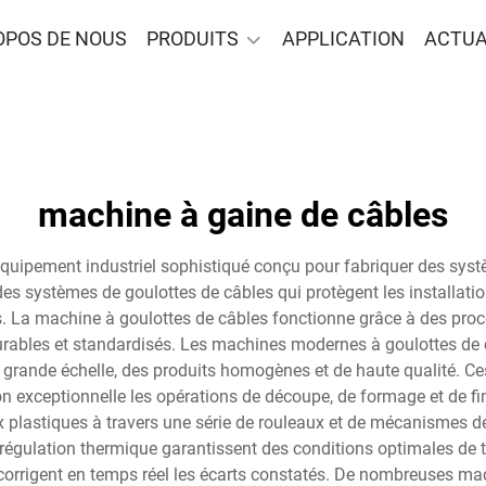
OPOS DE NOUS
PRODUITS
APPLICATION
ACTUA
machine à gaine de câbles
quipement industriel sophistiqué conçu pour fabriquer des systè
des systèmes de goulottes de câbles qui protègent les installat
iels. La machine à goulottes de câbles fonctionne grâce à des pro
rables et standardisés. Les machines modernes à goulottes de c
à grande échelle, des produits homogènes et de haute qualité.
on exceptionnelle les opérations de découpe, de formage et de fi
plastiques à travers une série de rouleaux et de mécanismes d
 régulation thermique garantissent des conditions optimales de
et corrigent en temps réel les écarts constatés. De nombreuses m