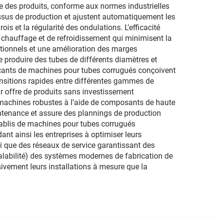
re des produits, conforme aux normes industrielles
ssus de production et ajustent automatiquement les
s et la régularité des ondulations. L’efficacité
chauffage et de refroidissement qui minimisent la
ationnels et une amélioration des marges
e produire des tubes de différents diamètres et
icants de machines pour tubes corrugués conçoivent
nsitions rapides entre différentes gammes de
r offre de produits sans investissement
s machines robustes à l’aide de composants de haute
maintenance et assure des plannings de production
établis de machines pour tubes corrugués
ant ainsi les entreprises à optimiser leurs
i que des réseaux de service garantissant des
calabilité) des systèmes modernes de fabrication de
ivement leurs installations à mesure que la