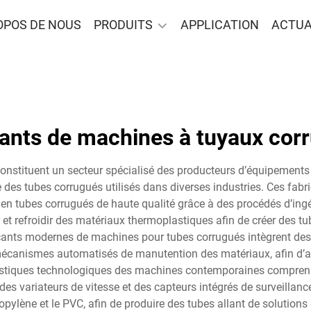
OPOS DE NOUS
PRODUITS
APPLICATION
ACTUA
cants de machines à tuyaux cor
stituent un secteur spécialisé des producteurs d’équipements in
des tubes corrugués utilisés dans diverses industries. Ces fab
n tubes corrugués de haute qualité grâce à des procédés d’ingé
et refroidir des matériaux thermoplastiques afin de créer des tub
abricants modernes de machines pour tubes corrugués intègrent d
 mécanismes automatisés de manutention des matériaux, afin d’a
éristiques technologiques des machines contemporaines compren
es variateurs de vitesse et des capteurs intégrés de surveillanc
ropylène et le PVC, afin de produire des tubes allant de solution