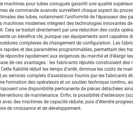
 de machines pour tubes corrugués garantit une qualité supérieu
stèmes de commande avancés surveillent chaque aspect du proce
timales des tubes, notamment l’uniformité de l’épaisseur des paroi
es machines modernes intègrent des technologies innovantes de 
. Cela se traduit directement par une réduction des coûts opér
présente un bénéfice clé, puisque ces équipements sont capables d
 procédures complexes de changement de configuration. Les fabr
es rapides et des paramètres programmables, permettant des tra
 de répondre rapidement aux exigences du marché et d’élargir leu
a base de ces avantages : les fabricants réputés construisent de
. Cette fiabilité réduit les temps d’arrêt, diminue les coûts de 
 Les services complets d’assistance fournis par les fabricants 
ne formation des opérateurs et un soutien technique continu, aid
proposent une disponibilité permanente de pièces détachées ains
nterventions de maintenance. Enfin, la possibilité d’extension (s
 avec des machines de capacité réduite, puis d’étendre progress
aire de croissance et de développement.