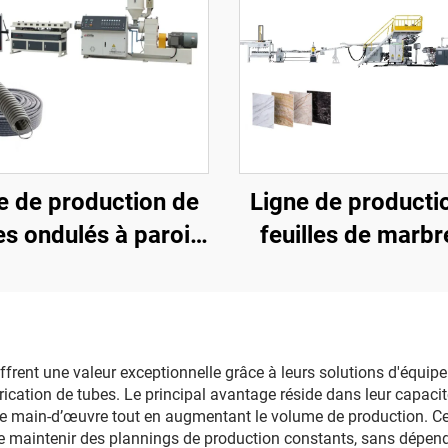
e de production de
Ligne de producti
es ondulés à paroi
feuilles de marbr
simple
PVC (3 rouleau
frent une valeur exceptionnelle grâce à leurs solutions d'équi
brication de tubes. Le principal avantage réside dans leur capac
de main-d’œuvre tout en augmentant le volume de production. C
 maintenir des plannings de production constants, sans dépendre