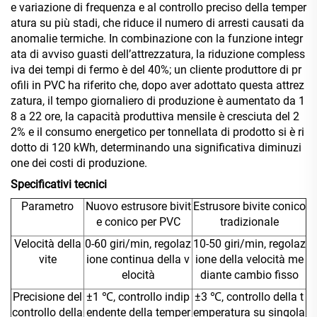
e variazione di frequenza e al controllo preciso della temper
atura su più stadi, che riduce il numero di arresti causati da
anomalie termiche. In combinazione con la funzione integr
ata di avviso guasti dell’attrezzatura, la riduzione compless
iva dei tempi di fermo è del 40%; un cliente produttore di pr
ofili in PVC ha riferito che, dopo aver adottato questa attrez
zatura, il tempo giornaliero di produzione è aumentato da 1
8 a 22 ore, la capacità produttiva mensile è cresciuta del 2
2% e il consumo energetico per tonnellata di prodotto si è ri
dotto di 120 kWh, determinando una significativa diminuzi
one dei costi di produzione.
Specificativi tecnici
Parametro
Nuovo estrusore bivit
Estrusore bivite conico
e conico per PVC
tradizionale
Velocità della
0-60 giri/min, regolaz
10-50 giri/min, regolaz
vite
ione continua della v
ione della velocità me
elocità
diante cambio fisso
Precisione del
±1 ℃, controllo indip
±3 ℃, controllo della t
controllo della
endente della temper
emperatura su singola