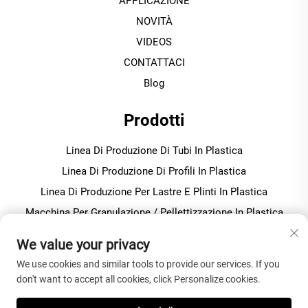
APPLICAZIONE
NOVITÀ
VIDEOS
CONTATTACI
Blog
Prodotti
Linea Di Produzione Di Tubi In Plastica
Linea Di Produzione Di Profili In Plastica
Linea Di Produzione Per Lastre E Plinti In Plastica
Macchina Per Granulazione / Pellettizzazione In Plastica
Miscelatore Per Plastica Per Produzione In Pvc
We value your privacy
We use cookies and similar tools to provide our services. If you
INFORMAZIONI SULL'AZIENDA
don't want to accept all cookies, click Personalize cookies.
Informativa sulla privacy