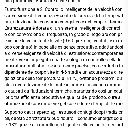
uità produttiva. Estrusore bivite conico.
Punto funzionale 2: Controllo intelligente della velocità con
conversione di frequenza + controllo preciso della temperat
ura, riduzione del consumo energetico e dei tempi di fermo
L'attrezzatura è dotata di un sistema intelligente di controll
o con conversione di frequenza, in grado di regolare con pr
ecisione la velocità della vite (0-60 giri/min, regolabile in m
odo continuo) in base alle esigenze produttive, adattandosi
a diverse esigenze di velocità di estrusione; contemporanea
mente, viene impiegata una tecnologia di controllo della te
mperatura multistadio e altamente precisa, con controllo in
dipendente del corpo vite in 4-6 stadi e un’accuratezza di re
golazione della temperatura di ±1 ℃, evitando problemi qu
ali la degradazione delle materie prime e lo scarico anomal
o causati da fluttuazioni termiche, garantendo così un equil
ibrio tra efficienza produttiva e qualità del prodotto, oltre a
ottimizzare il consumo energetico e ridurre i tempi di fermo.
Supporto dati: rispetto agli estrusori coniugi doppi tradizion
ali, questa attrezzatura può ridurre il consumo energetico d
el 18% grazie al controllo intelligente della velocità mediant