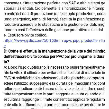
consente un’integrazione perfetta con SAP e altri sistemi ge
stionali aziendali. Ciò permette la sincronizzazione in temp
o reale dei dati di produzione (ad esempio produzione, cons
umo energetico, tempi di fermo), facilita la pianificazione p
roduttiva aziendale, le statistiche e la gestione dei dati, migl
iorando così l’efficienza della gestione produttiva aziendal
e. Estrusore bivite conico.
https://www.jydjx.com/50-160mm-upvc-pipe-production-lin
e
D: Come si effettua la manutenzione della vite e del cilindro
dell’estrusore bivite conico per PVC per prolungarne la dura
ta?
A: Dopo l'uso quotidiano, è necessario pulire tempestivame
nte la vite e il cilindro per evitare che i residui di materiale in
PVC si solidifichino e aderiscano, il che potrebbe comprom
ettere l'utilizzo successivo e la durata del macchinario; cont
rollare periodicamente l'usura della vite e del cilindro e sosti
tuire tempestivamente le parti soggette a usura quando qu
est'ultima raggiunge il limite consentito; applicare regolarm
ente olio lubrificante alla parte di trasmissione per ridurre le