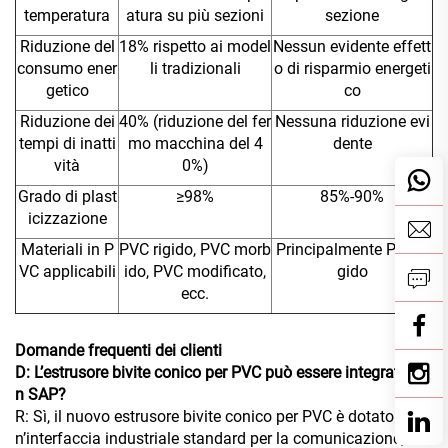
temperatura
atura su più sezioni
sezione
Riduzione del
18% rispetto ai model
Nessun evidente effett
consumo ener
li tradizionali
o di risparmio energeti
getico
co
Riduzione dei
40% (riduzione del fer
Nessuna riduzione evi
tempi di inatti
mo macchina del 4
dente
vità
0%)
Grado di plast
≥98%
85%-90%
icizzazione
Materiali in P
PVC rigido, PVC morb
Principalmente PVC ri
VC applicabili
ido, PVC modificato,
gido
ecc.
Domande frequenti dei clienti
D: L’estrusore bivite conico per PVC può essere integrato co
n SAP?
R: Sì, il nuovo estrusore bivite conico per PVC è dotato di u
n’interfaccia industriale standard per la comunicazione, che