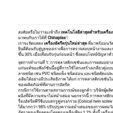
สงสัยหรือไม่ว่าจะเข้าถึง
เทคโนโลยีล่าสุดสำหรับเครื่อ
มาพบกับเราได้ที่
Chinaplas
!
เราจะจัดแสดง
เครื่องอัดรีดรุ่นใหม่ล่าสุด
ที่มาพร้อมนวั
ยินดีต้อนรับสู่บูธของเราเพื่อการตรวจสอบหน้างานและกา
ขึ้น 30% เมื่อเทียบกับรุ่นก่อนหน้า ซึ่งตอบโจทย์ปัญหาทั
จุดการทำงานที่ 1: การพลาสติกเซชันและการผสมอย่าง
แก่นแท้ของฟังก์ชันนี้อยู่ที่การใช้โครงสร้างเกลียวคู
ลายชนิด เช่น PVC ชนิดแข็ง ชนิดอ่อน และชนิดดัดแป
งเดิมได้อย่างมีประสิทธิภาพ ได้แก่ การพลาสติกเซชันไม
ของผลิตภัณฑ์ที่ผ่านการอัดรีด
กรณีการใช้งานตามสถานการณ์ของลูกค้า: บริษัทผู้ผลิตท่อ
ผนังที่มีความหนาไม่สม่ำเสมอ นอกจากนี้ การพลาสติกเซ
รื่องอัดรีดพีวีซีแบบสกรูคู่ทรงกรวย (Conical twin sc
ได้มากกว่า 98% ปรับปรุงความสม่ำเสมอของการผสมวัสด
อัตราของเสียลดลงโดยตรงเหลือเพียง 1.2% ทั้งนี้ เครื่อง