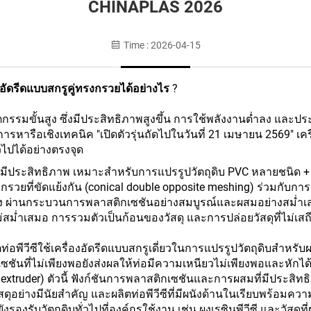
CHINAPLAS 2026
Time : 2026-04-15
งอัดรีดแบบสกรูคู่ทรงกรวยได้อย่างไร
?
ตกรรมขั้นสูง
ซึ่งมีประสิทธิภาพสูงขึ้น การใช้พลังงานต่ำลง และประ
รหารือเชิงเทคนิค "เปิดตัวรุ่นถัดไปในวันที่ 21 เมษายน 2569"
เค
่วไปได้อย่างตรงจุด
มีประสิทธิภาพ เหมาะสำหรับการแปรรูปวัตถุดิบ PVC หลายชนิด +
่แบบกรวยที่ขัดแย้งกัน (conical double opposite meshing) ร่วมก
ลง ผ่านกระบวนการพลาสติกเซชันอย่างสมบูรณ์และผสมอย่างสม่ำเส
่สม่ำเสมอ การรวมตัวเป็นก้อนของวัสดุ และการปล่อยวัสดุที่ไม่เส
พีวีซีใช้เครื่องอัดรีดแบบสกรูเดี่ยวในการแปรรูปวัตถุดิบสำหรับผลิต
ชันที่ไม่เพียงพอยังส่งผลให้ท่อมีความเหนียวไม่เพียงพอและหักได้
rew extruder) ตัวนี้ ฟังก์ชันการพลาสติกเซชันและการผสมที่มีประส
ุอย่างมีนัยสำคัญ และผลิตท่อพีวีซีที่มีผนังด้านในเรียบพร้อมค
ยังรองรับวัตถุดิบทั่วไปที่องค์กรใช้งาน เช่น ผงเรซินพีวีซี และวัส