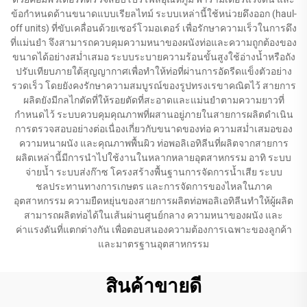
ข้อกำหนดด้านขนาดแบบเรียลไทม์ ระบบเหล่านี้ใช้หน่วยดึงออก (haul-
off units) ที่ขับเคลื่อนด้วยเซอร์โวมอเตอร์ เพื่อรักษาความเร็วในการดึง
ที่แม่นยำ จึงสามารถควบคุมความหนาของผนังท่อและความถูกต้องของ
ขนาดได้อย่างสม่ำเสมอ ระบบระบายความร้อนขั้นสูงใช้อ่างน้ำหรือถัง
ปรับเทียบภายใต้สุญญากาศเพื่อทำให้ท่อที่ผ่านการอัดรีดแข็งตัวอย่าง
รวดเร็ว โดยยังคงรักษาความสมบูรณ์ของรูปทรงเรขาคณิตไว้ สายการ
ผลิตยังมีกลไกตัดที่ให้รอยตัดที่สะอาดและแม่นยำตามความยาวที่
กำหนดไว้ ระบบควบคุมคุณภาพที่ผสานอยู่ภายในสายการผลิตดำเนิน
การตรวจสอบอย่างต่อเนื่องเกี่ยวกับขนาดของท่อ ความสม่ำเสมอของ
ความหนาผนัง และคุณภาพพื้นผิว ท่อพอลิเอทิลีนที่ผลิตจากสายการ
ผลิตเหล่านี้มีการนำไปใช้งานในหลากหลายอุตสาหกรรม อาทิ ระบบ
จ่ายน้ำ ระบบส่งก๊าซ โครงสร้างพื้นฐานการจัดการน้ำเสีย ระบบ
ชลประทานทางการเกษตร และการจัดการของไหลในภาค
อุตสาหกรรม ความยืดหยุ่นของสายการผลิตท่อพอลิเอทิลีนทำให้ผู้ผลิต
สามารถผลิตท่อได้ในเส้นผ่านศูนย์กลาง ความหนาของผนัง และ
ค่าแรงดันที่แตกต่างกัน เพื่อตอบสนองความต้องการเฉพาะของลูกค้า
และมาตรฐานอุตสาหกรรม
สินค้าขายดี