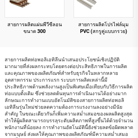
สายการผลิตแผ่นพีวีซีลอน
สายการผลิตโปรไฟล์มุม
ขนาด 300
PVC (สกรูคู่แบบกรวย)
สายการผลิตท่อพอลิเอทิลีนนำเสนอประโยชน์เชิงปฏิบัติ
มากมายที่ส่งผลกระทบโดยตรงต่อประสิทธิภาพในการผลิต
และคุณภาพของผลิตภัณฑ์สำหรับธุรกิจในหลากหลาย
อุตสาหกรรม ประการแรก ระบบการผลิตเหล่านี้มี
ประสิทธิภาพด้านพลังงานสูงเป็นพิเศษเมื่อเทียบกับวิธีการผลิต
ท่อแบบดั้งเดิม ซึ่งช่วยลดต้นทุนการดำเนินงานได้อย่างมาก
ลักษณะการทำงานแบบอัตโนมัติของสายการผลิตท่อพอลิ
เอทิลีนรุ่นใหม่ช่วยลดความต้องการแรงงานลงอย่างมีนัย
สำคัญ ในขณะเดียวกันก็เพิ่มความสม่ำเสมอของผลผลิตสูงสุด
ทำให้ผู้ผลิตสามารถบรรลุระดับผลิตภาพที่สูงขึ้นได้ด้วยจำนวน
พนักงานที่น้อยลง การทำงานอัตโนมัตินี้ยังช่วยลดข้อผิดพลาด
จากมนุษย์ ส่งผลให้คุณภาพของผลิตภัณฑ์มีความสม่ำเสมอ