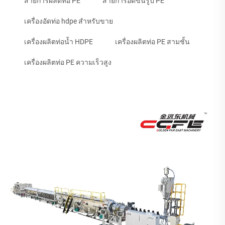
สายการผลิตท่อ PE
สายการอัดขึ้นรูป PE
เครื่องอัดท่อ hdpe สำหรับขาย
เครื่องผลิตท่อน้ำ HDPE
เครื่องผลิตท่อ PE สามชั้น
เครื่องผลิตท่อ PE ความเร็วสูง