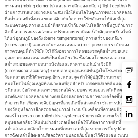
การผสม (mixing elements) และความลึกของเกลียว (flight depths) ที่
ผ่านการปรับแต่งอย่างเหมาะสม เพื่อให้มั่นใจในคุณภาพของมวลหลอม
ที่สม่ำเสมอทั่วทั้งมวล ขณะเดียวกันก็ลดการใช้พลังงานให้น้อยที่สุด
ระบบควบคุมความแม่นยำที่ผสานเข้ากับเทคโนโลยีการขึ้นรูปด้วยการ
ฉีดนี้ สามารถตรวจสอบและปรับแต่งพารามิเตอร์สำคัญแบบเรียลไทม์
ได้แก่ อุณหภูมิของถัง (barrel temperatures) ความเร็วของเกลียว
(screw speed) และแรงดันของมวลหลอม (melt pressure) ระดับของ
การควบคุมนี้ทำให้มั่นใจได้ถึงอัตราการไหลของวัสดุที่สม่ำเสมอและ
คุณภาพของมวลหลอมที่เป็นเนื้อเดียวกัน ซึ่งส่งผลโดยตรงต่อความ
สม่ำเสมอของความหนาผนังท่อและค่าความแม่นยำเชิงมิติ
(dimensional accuracy) ระบบควบคุมอุณหภูมิขั้นสูงใช้โซนทำความ
ร้อนหลายจุดที่มีตัวควบคุมอิสระแต่ละจุด ทำให้ผู้ปฏิบัติงานสามารถกำ
หนดโพรไฟล์อุณหภูมิที่เหมาะสมที่สุดสำหรับเกรดพอลิเอทิลีนแต่ละ
ชนิดและข้อกำหนดเฉพาะของท่อได้ ระบบตรวจสอบแรงดันติดตาม
แรงดันของมวลหลอมอย่างต่อเนื่องตลอดความยาวของเครื่องขึ้นรูป
ด้วยการฉีด เพื่อตรวจจับปัญหาที่อาจเกิดขึ้นล่วงหน้า เช่น การปนเปื้อน
ของวัสดุหรือการสึกหรอของอุปกรณ์ ระบบขับเคลื่อนที่ควบคุมด้วย
เซอร์โว (servo-controlled drive systems) รักษาระดับความเร็วในการ
หมุนของเกลียวให้แม่นยำอย่างต่อเนื่อง เพื่อให้ได้อัตราการผลิตที่
สม่ำเสมอและเงื่อนไขการผสมที่เหมาะสมที่สุด ระบบการขึ้นรูปด้วย
การฉีดเหล่านี้ยังผสานฟีเจอร์ความปลอดภัยขั้นสูงไว้ด้วย เช่น ระบบ