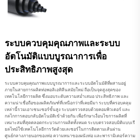
ระบบควบคุมคุณภาพและระบบ
อัตโนมัติแบบบูรณาการเพื่อ
ประสิทธิภาพสูงสุด
ระบบควบคุมคุณภาพแบบบูรณาการและระบบอัตโนมัติที่ผสานอยู่
ภายในสายการผลิตท่อพอลิเอทิลีนสมัยใหม่ ถือเป็นจุดสูงสุดของ
เทคโนโลยีการผลิต ซึ่งมอบระดับความสม่ำเสมอ ประสิทธิภาพ และ
ความน่าเชื่อถือของผลิตภัณฑ์ที่เหนือกว่าที่เคยมีมา ระบบที่ครอบคลุม
เหล่านี้รวมเอาเซนเซอร์ขั้นสูง ระบบตรวจสอบด้วยคอมพิวเตอร์ และ
กลไกการตอบกลับอัตโนมัติเข้าด้วยกัน เพื่อรักษาเงื่อนไขการผลิตที่
เหมาะสมที่สุดตลอดกระบวนการผลิตทั้งหมด ระบบตรวจสอบมิติแบบเรี
ยลไทม์ใช้เทคโนโลยีการวัดด้วยเลเซอร์ในการติดตามเส้นผ่าน
ศูนย์กลางภายนอกของท่อ ความหนาของผนังท่อ และพารามิเตอร์ความ