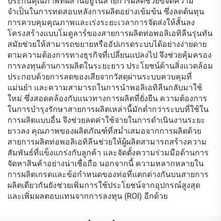
ประกันคุณภาพที่ผสานอยู่ในสายการผลิตช่วยขจัดความ
จำเป็นในการทดสอบหลังการผลิตอย่างเข้มข้น ซึ่งลดต้นทุน
การควบคุมคุณภาพและเร่งระยะเวลาการจัดส่งให้สั้นลง
โครงสร้างแบบโมดูลาร์ของสายการผลิตท่อพอลิเอทิลีนรุ่นทัน
สมัยช่วยให้สามารถขยายหรืออัปเกรดระบบได้อย่างง่ายดาย
ตามความต้องการทางธุรกิจที่เปลี่ยนแปลงไป จึงช่วยคุ้มครอง
การลงทุนด้านการผลิตในระยะยาว ประโยชน์ด้านสิ่งแวดล้อม
ประกอบด้วยการลดของเสียจากวัสดุผ่านระบบควบคุมที่
แม่นยำ และความสามารถในการนำพอลิเอทิลีนกลับมาใช้
ใหม่ ซึ่งสอดคล้องกับแนวทางการผลิตที่ยั่งยืน ความต้องการ
ในการบำรุงรักษาสายการผลิตเหล่านี้มักต่ำกว่าระบบที่ใช้ใน
การผลิตแบบอื่น จึงช่วยลดค่าใช้จ่ายในการดำเนินงานระยะ
ยาวลง คุณภาพของผลิตภัณฑ์ที่สม่ำเสมอจากการผลิตด้วย
สายการผลิตท่อพอลิเอทิลีนช่วยให้ผู้ผลิตสามารถสร้างความ
สัมพันธ์ที่แข็งแกร่งกับลูกค้า และจัดตั้งความร่วมมือด้านการ
จัดหาสินค้าอย่างน่าเชื่อถือ นอกจากนี้ ความหลากหลายใน
การผลิตเกรดและข้อกำหนดของท่อที่แตกต่างกันบนสายการ
ผลิตเดียวกันยังช่วยเพิ่มการใช้ประโยชน์จากอุปกรณ์สูงสุด
และเพิ่มผลตอบแทนจากการลงทุน (ROI) อีกด้วย