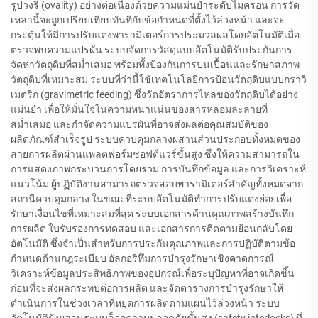
รูปวงรี (ovality) อย่างต่อเนื่องด้วยความแม่นยำระดับไมครอน การวัด
เหล่านี้จะถูกเปรียบเทียบทันทีกับข้อกำหนดที่ตั้งไว้ล่วงหน้า และจะ
กระตุ้นให้มีการปรับแต่งพารามิเตอร์การประมวลผลโดยอัตโนมัติเมื่อ
ตรวจพบความแปรผัน ระบบจัดการวัสดุแบบอัตโนมัติรับประกันการ
จัดหาวัตถุดิบที่สม่ำเสมอ พร้อมทั้งป้องกันการปนเปื้อนและรักษาสภาพ
วัตถุดิบที่เหมาะสม ระบบที่ว่านี้ใช้เทคโนโลยีการป้อนวัตถุดิบแบบกราวิ
เมตริก (gravimetric feeding) ซึ่งวัดอัตราการไหลของวัตถุดิบได้อย่าง
แม่นยำ เพื่อให้มั่นใจในความหนาแน่นของสารหลอมละลายที่
สม่ำเสมอ และกำจัดความแปรผันที่อาจส่งผลต่อคุณสมบัติของ
ผลิตภัณฑ์สำเร็จรูป ระบบควบคุมกลางผสานส่วนประกอบทั้งหมดของ
สายการผลิตผ่านแพลตฟอร์มซอฟต์แวร์ขั้นสูง ซึ่งให้ความสามารถใน
การแสดงภาพกระบวนการโดยรวม การบันทึกข้อมูล และการวิเคราะห์
แนวโน้ม ผู้ปฏิบัติงานสามารถตรวจสอบพารามิเตอร์สำคัญทั้งหมดจาก
สถานีควบคุมกลาง ในขณะที่ระบบอัตโนมัติทำการปรับแต่งย่อยเพื่อ
รักษาเงื่อนไขที่เหมาะสมที่สุด ระบบเอกสารด้านคุณภาพสร้างบันทึก
การผลิต ใบรับรองการทดสอบ และเอกสารการติดตามย้อนกลับโดย
อัตโนมัติ ซึ่งจำเป็นสำหรับการประกันคุณภาพและการปฏิบัติตามข้อ
กำหนดด้านกฎระเบียบ อัลกอริทึมการบำรุงรักษาเชิงคาดการณ์
วิเคราะห์ข้อมูลประสิทธิภาพของอุปกรณ์เพื่อระบุปัญหาที่อาจเกิดขึ้น
ก่อนที่จะส่งผลกระทบต่อการผลิต และจัดตารางการบำรุงรักษาให้
ดำเนินการในช่วงเวลาที่หยุดการผลิตตามแผนไว้ล่วงหน้า ระบบ
อัตโนมัติยังผสานระบบล็อกความปลอดภัยขั้นสูง (safety interlocks) ที่