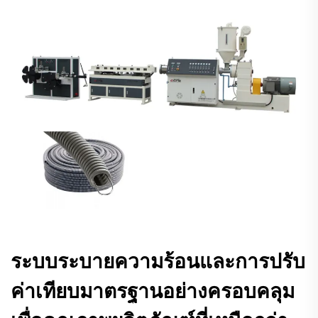
ระบบระบายความร้อนและการปรับ
ค่าเทียบมาตรฐานอย่างครอบคลุม