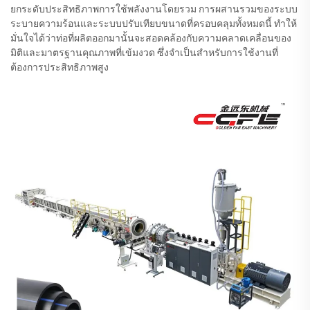
ยกระดับประสิทธิภาพการใช้พลังงานโดยรวม การผสานรวมของระบบ
ระบายความร้อนและระบบปรับเทียบขนาดที่ครอบคลุมทั้งหมดนี้ ทำให้
มั่นใจได้ว่าท่อที่ผลิตออกมานั้นจะสอดคล้องกับความคลาดเคลื่อนของ
มิติและมาตรฐานคุณภาพที่เข้มงวด ซึ่งจำเป็นสำหรับการใช้งานที่
ต้องการประสิทธิภาพสูง