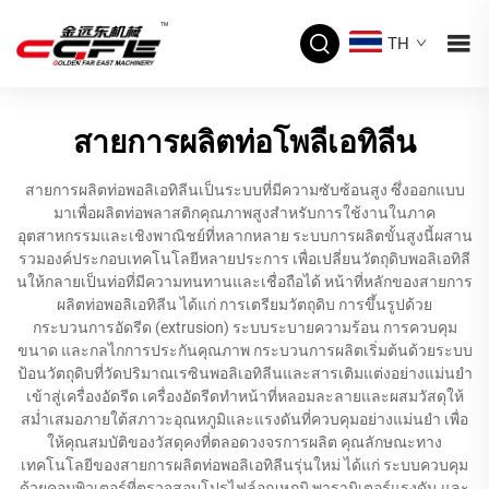
TH
สายการผลิตท่อโพลีเอทิลีน
สายการผลิตท่อพอลิเอทิลีนเป็นระบบที่มีความซับซ้อนสูง ซึ่งออกแบบ
มาเพื่อผลิตท่อพลาสติกคุณภาพสูงสำหรับการใช้งานในภาค
อุตสาหกรรมและเชิงพาณิชย์ที่หลากหลาย ระบบการผลิตขั้นสูงนี้ผสาน
รวมองค์ประกอบเทคโนโลยีหลายประการ เพื่อเปลี่ยนวัตถุดิบพอลิเอทิลี
นให้กลายเป็นท่อที่มีความทนทานและเชื่อถือได้ หน้าที่หลักของสายการ
ผลิตท่อพอลิเอทิลีน ได้แก่ การเตรียมวัตถุดิบ การขึ้นรูปด้วย
กระบวนการอัดรีด (extrusion) ระบบระบายความร้อน การควบคุม
ขนาด และกลไกการประกันคุณภาพ กระบวนการผลิตเริ่มต้นด้วยระบบ
ป้อนวัตถุดิบที่วัดปริมาณเรซินพอลิเอทิลีนและสารเติมแต่งอย่างแม่นยำ
เข้าสู่เครื่องอัดรีด เครื่องอัดรีดทำหน้าที่หลอมละลายและผสมวัสดุให้
สม่ำเสมอภายใต้สภาวะอุณหภูมิและแรงดันที่ควบคุมอย่างแม่นยำ เพื่อ
ให้คุณสมบัติของวัสดุคงที่ตลอดวงจรการผลิต คุณลักษณะทาง
เทคโนโลยีของสายการผลิตท่อพอลิเอทิลีนรุ่นใหม่ ได้แก่ ระบบควบคุม
ด้วยคอมพิวเตอร์ที่ตรวจสอบโปรไฟล์อุณหภูมิ พารามิเตอร์แรงดัน และ