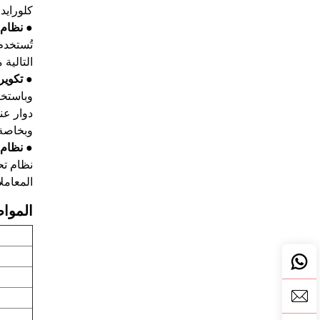
كلورايد (PVC)، مما يعزِّز نقاء الجسيمات واس
● نظام 
تُستخدم
التالية 
● تكوير
دوار عند
وبخاصة لل
● نظام 
المعامل
الموا