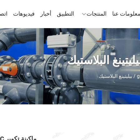
علومات عنا
المنتجات
التطبيق
أخبار
فيديوهات
اتصل
ماكينة تكوير PVC نموذج SJSZ80/156