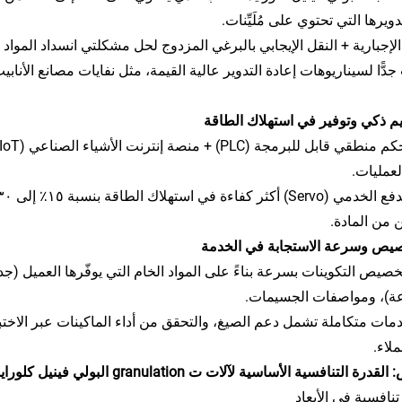
دويرها التي تحتوي على مُلَيِّنات.
إجبارية + النقل الإيجابي بالبرغي المزدوج لحل مشكلتي انسداد المواد المسحوقة (Bridging) وانزلا
دًّا لسيناريوهات إعادة التدوير عالية القيمة، مثل نفايات مصانع الأناب
لعمليات.
من المادة.
ة)، ومواصفات الجسيمات.
دمات متكاملة تشمل دعم الصيغ، والتحقق من أداء الماكينات عبر الاختبار
لاء.
رة التنافسية الأساسية لآلات ت granulation البولي فينيل كلورايد (PVC)
تنافسية في الأبعاد