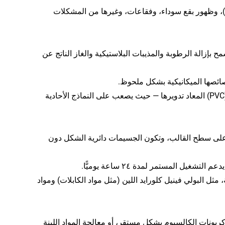
غالبًا ما تعاني المُكَوِّرات الشاملة من تغير لون مادة البولي فينيل كلورايد (PVC)، وظهور بقع سوداء، وفقاعات، وغيرها من المشكلات
 بإزالة الرطوبة والمذيبات البلاستيكية والغاز الناتج عن
خصائصها الميكانيكية بشكل ملحوظ.
وهذا هو العامل الحاسم لنجاح أو فشل عملية تكوير مادة البولي فينيل كلورايد (PVC) المعاد تدويرها — حيث يصعب على النماذج الأحادية
على سطح القالب، وتكون الجسيمات دائرية الشكل دون
ل المستمر لمدة ٢٤ ساعة يوميًّا.
، مثل البولي فينيل كلورايد اللين (مثل مواد الكابلات) ومواد
 البولي فينيل كلورايد الصلب الذي يحتوي على ٣٠٪ إلى ٦٠٪ من كربونات الكالسيوم بشكل مستقر، أو معالجة المواد اللينة