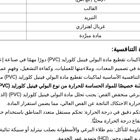
القالب
التبريد
غربال اهتزازي
مادة مبرَّدة
 التنافسية:
تلعب ماكينات تقطيع مادة البولي فينيل كلور
فسية الأساسية لماكينات تقطيع مادة البولي فينيل كلورايد (PVC) مقارنةً بمعدات التقطيع العامة أو منتجات المنافسين:
حرارة الاحتكاك الناتجة عن القص العالي، مما يضمن استقرار المادة.
فاع درجة الحرارة محليًّا.
يدروجين (HCl) وتمديد عمر الخدمة.