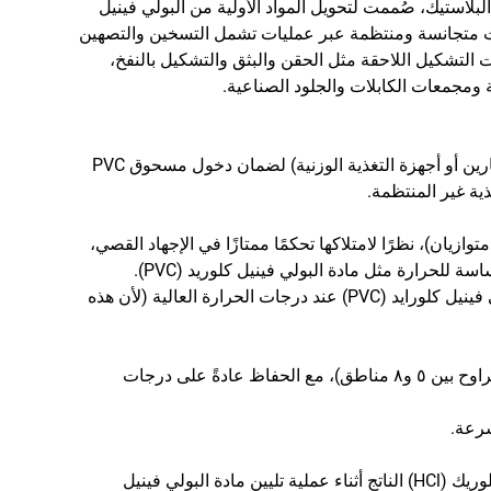
P) هي معدة متخصصة لمعالجة البلاستيك، صُممت لتحويل المواد الأولية من البولي فينيل
إلى حبيبات متجانسة ومنتظمة عبر عمليات تشمل التسخين والتصهين
ت التشكيل اللاحقة مثل الحقن والبثق والتشكيل بالنفخ،
 ومجمعات الكابلات والجلود الصناعية.
وتُستخدم عادةً أجهزة التغذية الإجبارية (مثل أجهزة التغذية الجانبية ذات المسمارين أو أجهزة التغذية الوزنية) لضمان دخول مسحوق PVC
ية غير المنتظمة.
ازيان)، نظرًا لامتلاكها تحكمًا ممتازًا في الإجهاد القصي،
سة للحرارة مثل مادة البولي فينيل كلوريد (PVC).
يجب أن يضمن تصميم البرغي إحداث إجهاد قصي لطيف لمنع تحلّل مادة البولي فينيل كلورايد (PVC) عند درجات الحرارة العالية (لأن هذه
يتم استخدام التحكم الدقيق في درجة الحرارة ضمن مناطق محددة (عادةً ما تتراوح بين ٥ و٨ مناطق)، مع الحفاظ عادةً على درجات
سرعة.
يُوفَّر منفذ شفط فراغي لإزالة الرطوبة والمواد المتطايرة وغاز حمض الهيدروكلوريك (HCl) الناتج أثناء عملية تليين مادة البولي فينيل