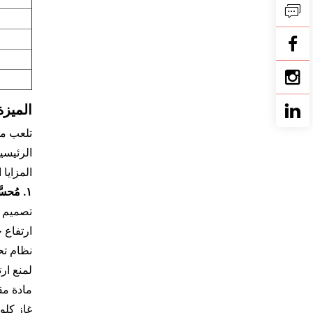
الميزة
المزايا التنا
١. مُحسَّنة خصيصًا للمواد الحساسة للحرارة من نوع البولي فينيل كلورايد (PVC)
ارتفاع 
لمنع ارت
غاز كلوريد اله