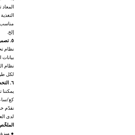
المعاد ت
التغذية ال
مناسب ج
إلخ.
٥. تصميم ذكي وتوفير في استهلاك الطاقة
بيانات ا
لكل طن 
٦. التخصيص وسرعة الاستجابة في الخدمة
كغ/ساع
نقدّم خ
لدى العم
الملخّص: القد
● ميزة 