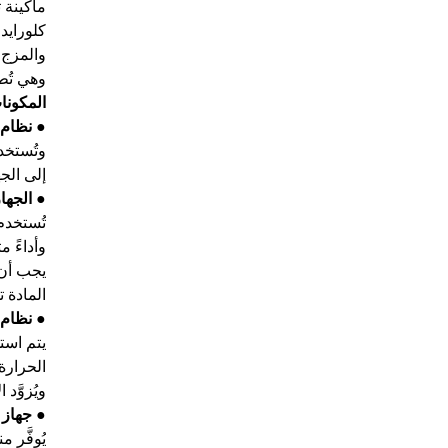
والمزج 
وهي تُط
المكونات 
● نظام 
إلى الج
● الجها
تُستخدم 
وأداءً م
المادة ت
● نظام 
الحرارة بين ١٦٠ و١٩٠°م لتفاد
ويُزوَّد
● جهاز 