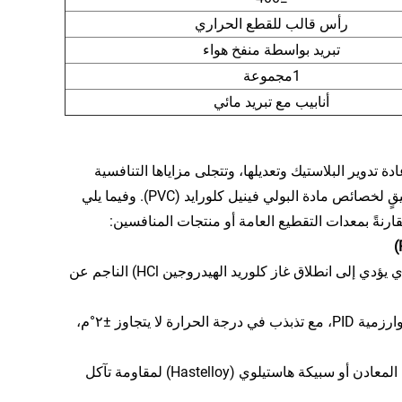
رأس قالب للقطع الحراري
تبريد بواسطة منفخ هواء
1مجموعة
أنابيب مع تبريد مائي
ايد (PVC) دورًا مهمًا في صناعة إعادة تدوير البلاستيك وتعديلها، وتتجلى مزاياها التنافسية
الرئيسية في تصميم المعدات، وملاءمتها للعمليات، وكفاءة التشغيل، وفهمٍ عميقٍ لخصائص مادة البولي فينيل كلورايد (PVC). وفيما يلي
تصميم برغي منخفض القص: يجنب تحلل مادة البولي فينيل كلورايد (PVC) (الذي يؤدي إلى انطلاق غاز كلوريد الهيدروجين HCl) الناجم عن
نظام تحكم دقيق في درجة الحرارة: تحكم مستقل متعدد المناطق باستخدام خوارزمية PID، مع تذبذب في درجة الحرارة لا يتجاوز ±٢°م،
مادة مقاومة للتآكل: يتم طلاء البرغي والأسطوانة بصلب نيترايد أو سبيكة ثنائية المعادن أو سبيكة هاستيلوي (Hastelloy) لمقاومة تآكل