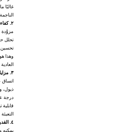
الناجمة
٢. كفاءة عالية في العادم والتطاير
مزوَّدة
تحلل حمض ال
تحسين د
العادية
٣. مزايا تقنية التقطيع الساخن لرؤوس القوالب
اتساق ع
ذيول، وب
درجة عال
قابلية ت
التعبئة
٤. القدرة على التكيُّف مع المواد ذات التعبئة العالية والمواد المعاد تدويرها