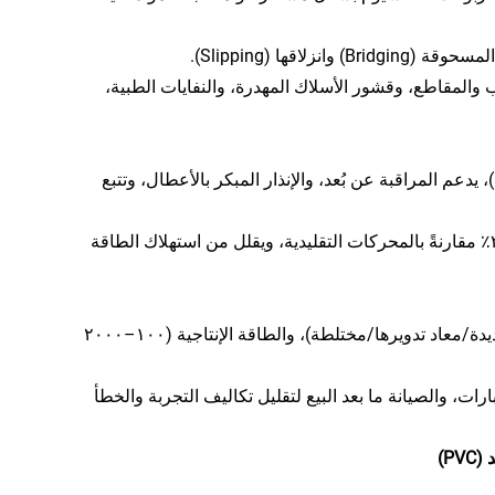
قها (Slipping).
يب والمقاطع، وقشور الأسلاك المهدرة، والنفايات الطبية،
نظام تحكم منطقي قابل للبرمجة (PLC) + منصة إنترنت الأشياء الصناعي (IoT)، يدعم المراقبة عن بُعد، والإنذار المبكر بالأعطال، وتتبع
نظام الدفع الخدمي (Servo) أكثر كفاءة في استهلاك الطاقة بنسبة ١٥٪ إلى ٣٠٪ مقارنةً بالمحركات التقليدية، ويقلل من استهلاك الطاقة
يمكننا تخصيص التكوينات بسرعة بناءً على المواد الخام التي يوفّرها العميل (جديدة/معاد تدويرها/مختلطة)، والطاقة الإنتاجية (١٠٠–٢٠٠٠
ات، والصيانة ما بعد البيع لتقليل تكاليف التجربة والخطأ