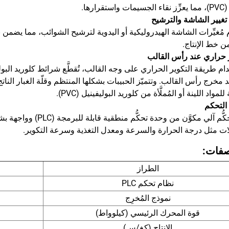
تقرارها.
تغيير الشاشة والترشيح
 مُغيِّرات الشاشة الهيدروليكية أو اليدوية لترشيح الشوائب، مما يضمن
من خط الإنتاج.
 حراري عند رأس القالب
 مخرج رأس القالب. وتتميّز الحبيبات بشكلها المنتظم وقلّة الغبار الناتج
مواد اللينة أو المُملَّأة من كلوريد البوليفينيل (PVC).
التحكم
نظام تحكُّم آلي مكوَّن 
ات مثل درجة الحرارة والسرعة ومعدل التغذية وسرعة التكوير.
صفات:
الطراز
نظام تحكم PLC
نموذج المُخرِج
قوة المحرك الرئيسي (كيلوواط)
الإنتاج (كغ/س)