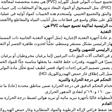
ماكينة تجميع حبيبات البولي فينيل كلورايد (VC
كلورايد (PVC)، مثل المسحوق أو المواد المعاد تدويرها أو المخلفات، 
والبثق والتجميع الحبيبي. وتُستخدم هذه الحبيبات كمواد أولية في عمليا
بَّق على نطاق واسع في قطاعات مثل أنابيب المياه والمقاطع والألغشة
الرئيسية لماكينة تجميع حبيبات PVC هي:
التغذية
هاز الرئيسي بشكل مستقر ومنتظم، تجنُّباً لحدوث ظاهرة الجسر أو التغذ
ز الرئيسي للتصهين والمزج
في الغالب آلات البثق ذات البرغيين (إما برغيان مخروطيان أو برغيان متو
تميزًا في التهوية، وقدرات خلط فائقة، ما يجعلها مناسبة جدًّا للمواد الحسا
ميل إلى إطلاق غاز حمض الهيدروكلوريك HCl).
التحكم في درجة الحرارة والتبريد
ي التدهور الحراري.
 الأسطوانة غالبًا بأجهزة تبريد مائية أو تبريد هوائي لضبط درجة الحرارة ب
العادم