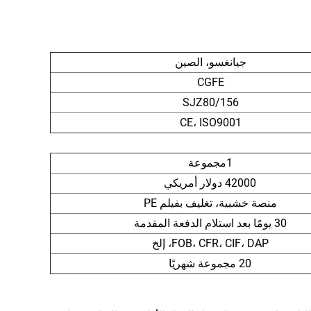
جيانغسو، الصين
CGFE
SJZ80/156
CE، ISO9001
1مجموعة
42000 دولار أمريكي
منصة خشبية، تغليف بفيلم PE
30 يومًا بعد استلام الدفعة المقدمة
FOB، CFR، CIF، DAP، إلخ
20 مجموعة شهريًا