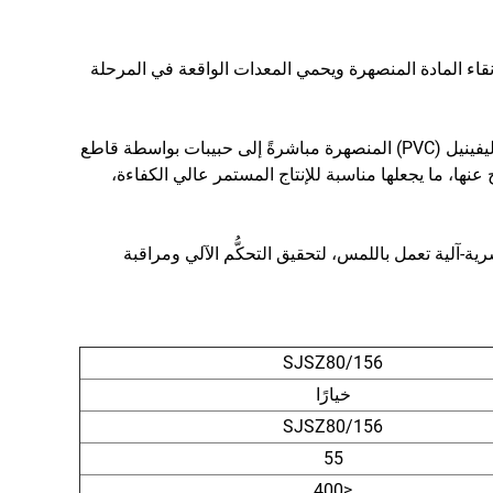
 نقاء المادة المنصهرة ويحمي المعدات الواقعة في المرحلة
وباستخدام طريقة التكوير الحراري على وجه القالب، تُقطَّع شرائط كلوريد البوليفينيل (PVC) المنصهرة مباشرةً إلى حبيبات بواسطة قاطع
 عنها، ما يجعلها مناسبة للإنتاج المستمر عالي الكفاءة،
من وحدة تحكُّم منطقية قابلة للبرمجة (PLC) وواجهة بشرية-آلية تعمل باللمس، لتحقيق التحكُّم الآلي ومراقبة
SJSZ80/156
خيارًا
SJSZ80/156
55
≤400