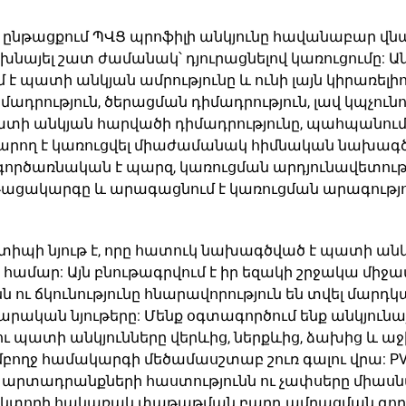
ընթացքում ՊՎՑ պրոֆիլի անկյունը հավանաբար վնաս
է խնայել շատ ժամանակ՝ դյուրացնելով կառուցումը
է պատի անկյան ամրությունը և ունի լայն կիրառելի
մադրություն, ծերացման դիմադրություն, լավ կպչուն
է պատի անկյան հարվածի դիմադրությունը, պահպան
և կարող է կառուցվել միաժամանակ հիմնական նախագ
 գործառնական է պարզ, կառուցման արդյունավետությո
թացակարգը և արագացնում է կառուցման արագությու
տիպի նյութ է, որը հատուկ նախագծված է պատի անկյ
ն համար: Այն բնութագրվում է իր եզակի շրջակա մ
նն ու ճկունությունը հնարավորություն են տվել մ
արական նյութերը: Մենք օգտագործում ենք անկյունա
 պատի անկյունները վերևից, ներքևից, ձախից և աջից
ողջ համակարգի մեծամասշտաբ շուռ գալու վրա: PV
մեր արտադրանքների հաստությունն ու չափսերը միասն
ին կտորի հակառակ փաթաթման բարդ ամրացման գործ