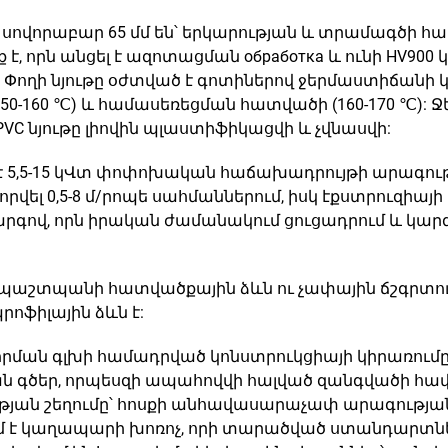
վորաբար 65 մմ են՝ երկարության և տրամագծի հարաբ
, որն անցել է ազոտացման обработка և ունի HV900 կ
ն: Փողի նյութը օժտված է գոտիներով ջերմաստիճանի
(150-160 ℃) և համասեռեցման հատվածի (160-170 ℃
 PVC նյութը լիովին պլաստիֆիկացվի և չվնասվի:
է 5,5-15 կՎտ փոփոխական հաճախադրույթի արագությ
լ 0,5-8 մ/րոպե սահմաններում, իսկ էքստրուզիայի ար
գով, որն իրական ժամանակում ցուցադրում և կար
աշտպանի հատվածքային ձևն ու չափային ճշգրտությ
ֆիլային ձևն է:
որման գլխի համադրված կոնստրուկցիայի կիրառումը
ան գծեր, որպեսզի ապահովվի հալված զանգվածի հ
ան շեղումը՝ հոսքի անհավասարաչափ արագությա
ղապարի խոռոչ, որի տարածված ստանդարտներն են՝ 20 