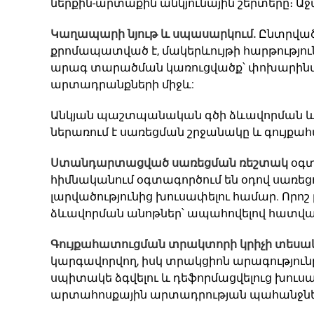
ներքին-արտաքին անկյունային շերտերը։ Աջա
Կաղապարի նյութ և սպասարկում.
Ընտրված
քրոմապատված է, մակերևույթի հարթություն
արագ տարածման կառուցվածք՝ փոխարինմա
արտադրանքների միջև:
Անկյան պաշտպանական գծի ձևավորման 
ներառում է սառեցման շրջանակը և գույք
Ստանդարտացված սառեցման ռեշտակ
օգտ
հիմնականում օգտագործում են օդով սառե
լարվածությունից խուսափելու համար. Որո
ձևավորման անոթներ՝ ապահովելով հատված
Գույքահատուցման տրակտորի կրիչի տեսա
կարգավորվող, իսկ տրակցիոն արագությ
սպիտակե ձգվելու և դեֆորմացվելուց խուսա
արտահոսքային արտադրության պահանջնե