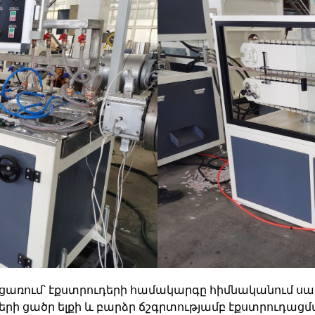
ցառում՝ էքստրուդերի համակարգը հիմնականում ս
ների ցածր ելքի և բարձր ճշգրտությամբ էքստրուդաց