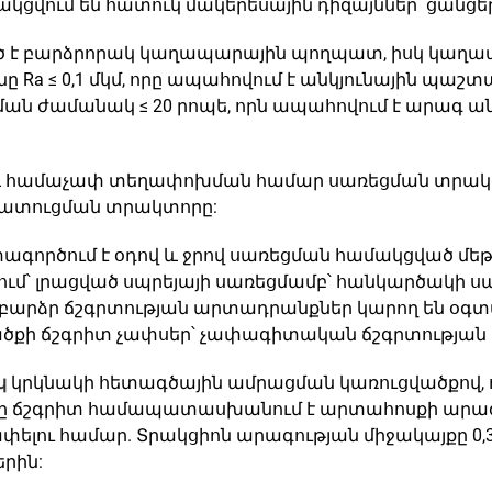
կցվում են հատուկ մակերեսային դիզայններ՝ ցանցերո
 է բարձրորակ կաղապարային պողպատ, իսկ կաղա
ը Ra ≤ 0,1 մկմ, որը ապահովում է անկյունային պա
ն ժամանակ ≤ 20 րոպե, որն ապահովում է արագ 
և համաչափ տեղափոխման համար սառեցման տրակց
ահատուցման տրակտորը:
ագործում է օդով և ջրով սառեցման համակցված մե
ցում՝ լրացված սպրեյայի սառեցմամբ՝ հանկարծակի 
շ բարձր ճշգրտության արտադրանքներ կարող են օգտ
քի ճշգրիտ չափսեր՝ չափագիտական ճշգրտության սխ
կ
կրկնակի հետագծային ամրացման կառուցվածքով, 
ունը ճշգրիտ համապատասխանում է արտահոսքի ար
փելու համար. Տրակցիոն արագության միջակայքը 0,3-
րին: