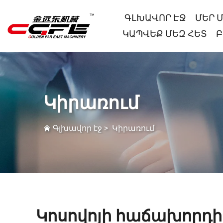
ԳԼԽԱՎՈՐ ԷՋ
ՄԵՐ 
ԿԱՊՎԵՔ ՄԵԶ ՀԵՏ
Բ
Կիրառում
Գլխավոր էջ
>
Կիրառում
Կոսովոյի հաճախորդի