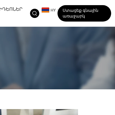
ԻԴԵՈՆԵՐ
HY
Ստացեք գնային
առաջարկ