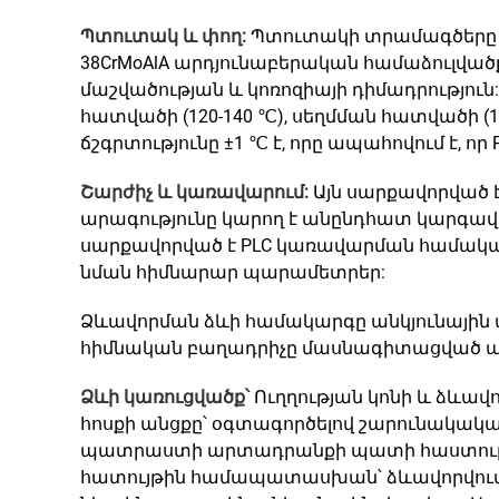
Պտուտակ և փող:
Պտուտակի տրամագծերը սո
38CrMoAlA արդյունաբերական համաձուլվածք է
մաշվածության և կոռոզիայի դիմադրությու
հատվածի (120-140 ℃), սեղմման հատվածի 
ճշգրտությունը ±1 ℃ է, որը ապահովում է, որ
Շարժիչ և կառավարում:
Այն սարքավորված 
արագությունը կարող է անընդհատ կարգավորվե
սարքավորված է PLC կառավարման համակար
նման հիմնարար պարամետրեր:
Ձևավորման ձևի համակարգը անկյունային պ
հիմնական բաղադրիչը մասնագիտացված պրո
Ձևի կառուցվածք՝
Ուղղության կոնի և ձևավ
հոսքի անցքը՝ օգտագործելով շարունակակ
պատրաստի արտադրանքի պատի հաստությ
հատույթին համապատասխան՝ ձևավորվում է կա