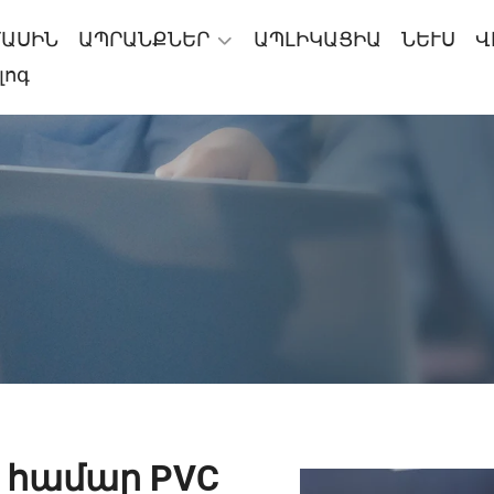
ՄԱՍԻՆ
ԱՊՐԱՆՔՆԵՐ
ԱՊԼԻԿԱՑԻԱ
ՆԵՒՍ
Վ
լոգ
 համար PVC