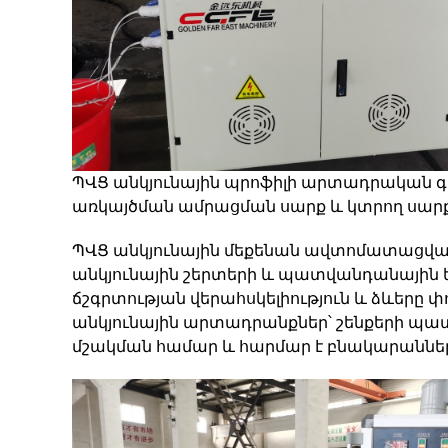
ՊՎՑ անկյունային պրոֆիլի արտադրական գիծը
առկայծման ամրացման սարք և կտրող սարք։ Էք
ՊՎՑ անկյունային մեքենան ավտոմատացված 
անկյունային շերտերի և պատվանդանային ե
ճշգրտության վերահսկելիություն և ձևերը
անկյունային արտադրանքներ՝ շենքերի պա
մշակման համար և հարմար է բնակարաննե